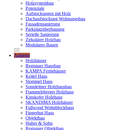
Holzsystembau
Potenziale
Aufstockungen mit Holz
Dachaufstockung Wohnungsbau
Fassadensanierung
Parkplatzüberbauung
Serielle Sanierung
Zirkulärer Holzbau
Modulares Bauen
Anbieter
Holzhäuser
Regnauer Hausbau
KAMPA Fertighäuser
Keitel Haus
Stommel Haus
Sonnleitner Holzhausbau
Frammelsberger Holzhaus
Kinskofer Holzhaus
SKANDIMA Holzhäuser
Fullwood Wohnblockhaus
Fingerhut Haus
Objektbau
Huber & Sohn
Regnauer Objektbau