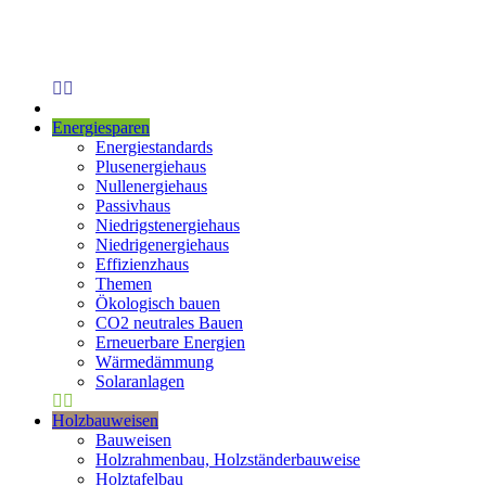
Energiesparen
Energiestandards
Plusenergiehaus
Nullenergiehaus
Passivhaus
Niedrigstenergiehaus
Niedrigenergiehaus
Effizienzhaus
Themen
Ökologisch bauen
CO2 neutrales Bauen
Erneuerbare Energien
Wärmedämmung
Solaranlagen
Holzbauweisen
Bauweisen
Holzrahmenbau, Holzständerbauweise
Holztafelbau