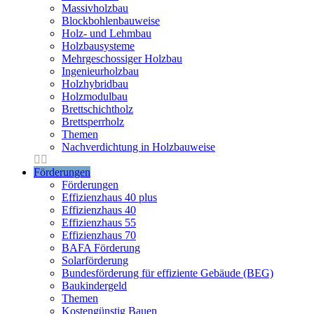
Massivholzbau
Blockbohlenbauweise
Holz- und Lehmbau
Holzbausysteme
Mehrgeschossiger Holzbau
Ingenieurholzbau
Holzhybridbau
Holzmodulbau
Brettschichtholz
Brettsperrholz
Themen
Nachverdichtung in Holzbauweise
Förderungen
Förderungen
Effizienzhaus 40 plus
Effizienzhaus 40
Effizienzhaus 55
Effizienzhaus 70
BAFA Förderung
Solarförderung
Bundesförderung für effiziente Gebäude (BEG)
Baukindergeld
Themen
Kostengünstig Bauen