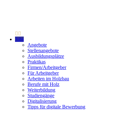
Jobs
Angebote
Stellenangebote
Ausbildungsplätze
Praktikas
Firmen/Arbeitgeber
Für Arbeitgeber
Arbeiten im Holzbau
Berufe mit Holz
Weiterbildung
Studiengänge
Digitalisierung
Tipps für digitale Bewerbung