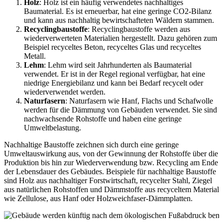
Holz
: Holz ist ein häufig verwendetes nachhaltiges
Baumaterial. Es ist erneuerbar, hat eine geringe CO2-Bilanz
und kann aus nachhaltig bewirtschafteten Wäldern stammen.
Recyclingbaustoffe
: Recyclingbaustoffe werden aus
wiederverwerteten Materialien hergestellt. Dazu gehören zum
Beispiel recyceltes Beton, recyceltes Glas und recyceltes
Metall.
Lehm
: Lehm wird seit Jahrhunderten als Baumaterial
verwendet. Er ist in der Regel regional verfügbar, hat eine
niedrige Energiebilanz und kann bei Bedarf recycelt oder
wiederverwendet werden.
Naturfasern
: Naturfasern wie Hanf, Flachs und Schafwolle
werden für die Dämmung von Gebäuden verwendet. Sie sind
nachwachsende Rohstoffe und haben eine geringe
Umweltbelastung.
Nachhaltige Baustoffe zeichnen sich durch eine geringe
Umweltauswirkung aus, von der Gewinnung der Rohstoffe über die
Produktion bis hin zur Wiederverwendung bzw. Recycling am Ende
der Lebensdauer des Gebäudes. Beispiele für nachhaltige Baustoffe
sind Holz aus nachhaltiger Forstwirtschaft, recycelter Stahl, Ziegel
aus natürlichen Rohstoffen und Dämmstoffe aus recyceltem Material
wie Zellulose, aus Hanf oder Holzweichfaser-Dämmplatten.