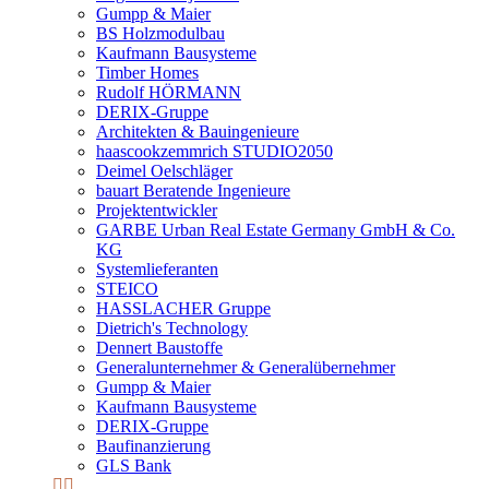
Gumpp & Maier
BS Holzmodulbau
Kaufmann Bausysteme
Timber Homes
Rudolf HÖRMANN
DERIX-Gruppe
Architekten & Bauingenieure
haascookzemmrich STUDIO2050
Deimel Oelschläger
bauart Beratende Ingenieure
Projektentwickler
GARBE Urban Real Estate Germany GmbH & Co.
KG
Systemlieferanten
STEICO
HASSLACHER Gruppe
Dietrich's Technology
Dennert Baustoffe
Generalunternehmer & Generalübernehmer
Gumpp & Maier
Kaufmann Bausysteme
DERIX-Gruppe
Baufinanzierung
GLS Bank