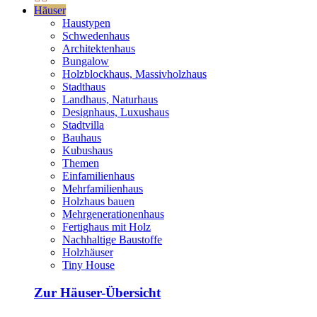
Häuser
Haustypen
Schwedenhaus
Architektenhaus
Bungalow
Holzblockhaus, Massivholzhaus
Stadthaus
Landhaus, Naturhaus
Designhaus, Luxushaus
Stadtvilla
Bauhaus
Kubushaus
Themen
Einfamilienhaus
Mehrfamilienhaus
Holzhaus bauen
Mehrgenerationenhaus
Fertighaus mit Holz
Nachhaltige Baustoffe
Holzhäuser
Tiny House
Zur Häuser-Übersicht