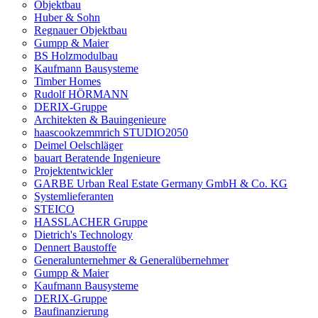
Objektbau
Huber & Sohn
Regnauer Objektbau
Gumpp & Maier
BS Holzmodulbau
Kaufmann Bausysteme
Timber Homes
Rudolf HÖRMANN
DERIX-Gruppe
Architekten & Bauingenieure
haascookzemmrich STUDIO2050
Deimel Oelschläger
bauart Beratende Ingenieure
Projektentwickler
GARBE Urban Real Estate Germany GmbH & Co. KG
Systemlieferanten
STEICO
HASSLACHER Gruppe
Dietrich's Technology
Dennert Baustoffe
Generalunternehmer & Generalübernehmer
Gumpp & Maier
Kaufmann Bausysteme
DERIX-Gruppe
Baufinanzierung