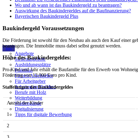
Wo und ab wann ist das Baukindergeld zu beantragen?
Auswirkung des Baukindergeldes auf die Baufinanzierung?
Bayerischen Baukindergeld Plus
Baukindergeld Voraussetzungen
Die Förderung ist sowohl für den Neubau als auch den Kauf einer geb
beantragen. Die Immobilie muss dabei selbst genutzt werden.
Jobs
Angebote
Höhe des Baukindergeldes:
Stellenangebote
Ausbildungsplätze
Pro Kind und Jahr erhält die Baufamilie für den Erwerb von Wohneige
Praktikas
Förderung von 12.000 Euro pro Kind.
Firmen/Arbeitgeber
Für Arbeitgeber
Arbeiten im Holzbau
Staffelungen des Baukindergeldes
Berufe mit Holz
Weiterbildung
Anzahl der Kinder
Studiengänge
Digitalisierung
1
Tipps für digitale Bewerbung
2
3