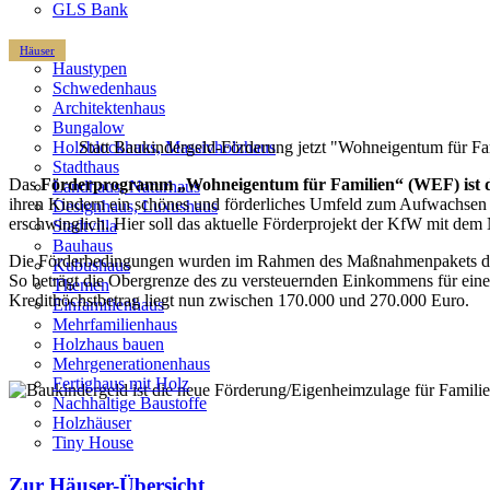
GLS Bank
Häuser
Haustypen
Schwedenhaus
Architektenhaus
Bungalow
Statt Baukindergeld-Förderung jetzt "Wohneigentum für Fa
Holzblockhaus, Massivholzhaus
Stadthaus
Das
Förderprogramm „Wohneigentum für Familien“ (WEF) ist d
Landhaus, Naturhaus
ihren Kindern ein schönes und förderliches Umfeld zum Aufwachsen z
Designhaus, Luxushaus
erschwinglich. Hier soll das aktuelle Förderprojekt der KfW mit d
Stadtvilla
Bauhaus
Die Förderbedingungen wurden im Rahmen des Maßnahmenpakets der B
Kubushaus
So beträgt die Obergrenze des zu versteuernden Einkommens für eine
Themen
Kredithöchstbetrag liegt nun zwischen 170.000 und 270.000 Euro.
Einfamilienhaus
Mehrfamilienhaus
Holzhaus bauen
Mehrgenerationenhaus
Fertighaus mit Holz
Nachhaltige Baustoffe
Holzhäuser
Tiny House
Zur Häuser-Übersicht