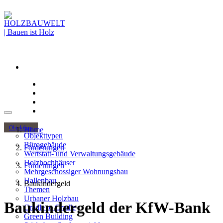
Objektbau
Home
Objekttypen
Bürogebäude
Förderungen
Wertstatt- und Verwaltungsgebäude
Holzhochhäuser
Förderungen
Mehrgeschossiger Wohnungsbau
Hallenbau
Baukindergeld
Themen
Urbaner Holzbau
Baukindergeld der KfW-Bank
Cradle to Cradle
Green Building