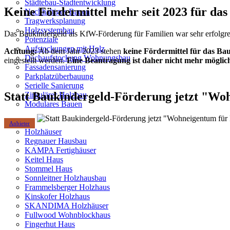
Städtebau-Stadtentwicklung
Keine Fördermittel mehr seit 2023 für da
Nachhaltiges Bauen
Tragwerksplanung
Holzsystembau
Das Baukindergeld als KfW-Förderung für Familien war sehr erfolgre
Potenziale
Aufstockungen mit Holz
Achtung:
Ab dem Jahr 2023 stehen
keine Fördermittel für das Ba
Dachaufstockung Wohnungsbau
eingestellt werden.
Eine Beantragung ist daher nicht mehr möglic
Fassadensanierung
Parkplatzüberbauung
Serielle Sanierung
Statt Baukindergeld-Förderung jetzt "Wo
Zirkulärer Holzbau
Modulares Bauen
Anbieter
Holzhäuser
Regnauer Hausbau
KAMPA Fertighäuser
Keitel Haus
Stommel Haus
Sonnleitner Holzhausbau
Frammelsberger Holzhaus
Kinskofer Holzhaus
SKANDIMA Holzhäuser
Fullwood Wohnblockhaus
Fingerhut Haus