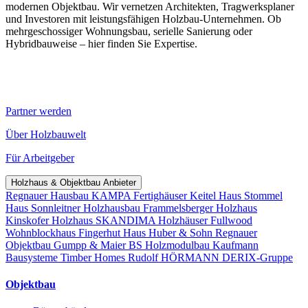
modernen Objektbau. Wir vernetzen Architekten, Tragwerksplaner
und Investoren mit leistungsfähigen Holzbau-Unternehmen. Ob
mehrgeschossiger Wohnungsbau, serielle Sanierung oder
Hybridbauweise – hier finden Sie Expertise.
Partner werden
Über Holzbauwelt
Für Arbeitgeber
Holzhaus & Objektbau Anbieter
Regnauer Hausbau
KAMPA Fertighäuser
Keitel Haus
Stommel
Haus
Sonnleitner Holzhausbau
Frammelsberger Holzhaus
Kinskofer Holzhaus
SKANDIMA Holzhäuser
Fullwood
Wohnblockhaus
Fingerhut Haus
Huber & Sohn
Regnauer
Objektbau
Gumpp & Maier
BS Holzmodulbau
Kaufmann
Bausysteme
Timber Homes
Rudolf HÖRMANN
DERIX-Gruppe
Objektbau