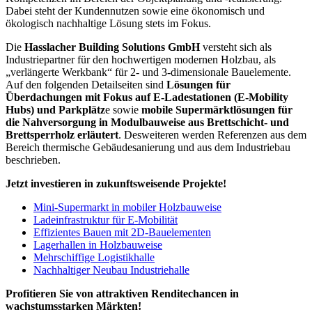
Dabei steht der Kundennutzen sowie eine ökonomisch und
ökologisch nachhaltige Lösung stets im Fokus.
Die
Hasslacher Building Solutions GmbH
versteht sich als
Industriepartner für den hochwertigen modernen Holzbau, als
„verlängerte Werkbank“ für 2- und 3-dimensionale Bauelemente.
Auf den folgenden Detailseiten sind
Lösungen für
Überdachungen mit Fokus auf E-Ladestationen (E-Mobility
Hubs) und Parkplätz
e sowie
mobile Supermärktlösungen für
die Nahversorgung in Modulbauweise aus Brettschicht- und
Brettsperrholz erläutert
. Desweiteren werden Referenzen aus dem
Bereich thermische Gebäudesanierung und aus dem Industriebau
beschrieben.
Jetzt investieren in zukunftsweisende Projekte!
Mini-Supermarkt in mobiler Holzbauweise
Ladeinfrastruktur für E-Mobilität
Effizientes Bauen mit 2D-Bauelementen
Lagerhallen in Holzbauweise
Mehrschiffige Logistikhalle
Nachhaltiger Neubau Industriehalle
Profitieren Sie von attraktiven Renditechancen in
wachstumsstarken Märkten!