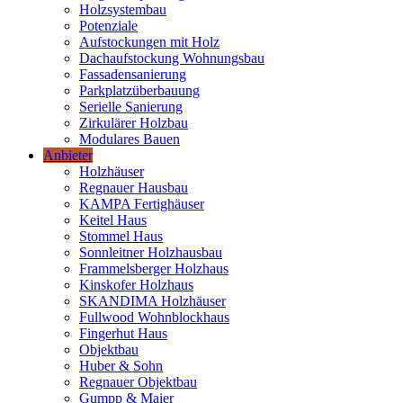
Holzsystembau
Potenziale
Aufstockungen mit Holz
Dachaufstockung Wohnungsbau
Fassadensanierung
Parkplatzüberbauung
Serielle Sanierung
Zirkulärer Holzbau
Modulares Bauen
Anbieter
Holzhäuser
Regnauer Hausbau
KAMPA Fertighäuser
Keitel Haus
Stommel Haus
Sonnleitner Holzhausbau
Frammelsberger Holzhaus
Kinskofer Holzhaus
SKANDIMA Holzhäuser
Fullwood Wohnblockhaus
Fingerhut Haus
Objektbau
Huber & Sohn
Regnauer Objektbau
Gumpp & Maier