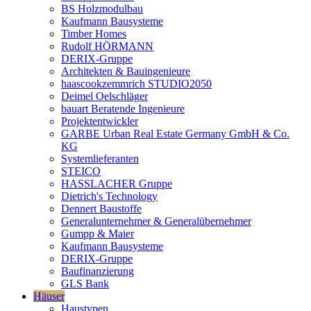
BS Holzmodulbau
Kaufmann Bausysteme
Timber Homes
Rudolf HÖRMANN
DERIX-Gruppe
Architekten & Bauingenieure
haascookzemmrich STUDIO2050
Deimel Oelschläger
bauart Beratende Ingenieure
Projektentwickler
GARBE Urban Real Estate Germany GmbH & Co.
KG
Systemlieferanten
STEICO
HASSLACHER Gruppe
Dietrich's Technology
Dennert Baustoffe
Generalunternehmer & Generalübernehmer
Gumpp & Maier
Kaufmann Bausysteme
DERIX-Gruppe
Baufinanzierung
GLS Bank
Häuser
Haustypen