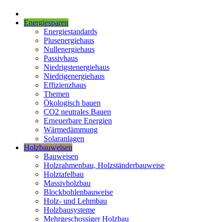
Energiesparen
Energiestandards
Plusenergiehaus
Nullenergiehaus
Passivhaus
Niedrigstenergiehaus
Niedrigenergiehaus
Effizienzhaus
Themen
Ökologisch bauen
CO2 neutrales Bauen
Erneuerbare Energien
Wärmedämmung
Solaranlagen
Holzbauweisen
Bauweisen
Holzrahmenbau, Holzständerbauweise
Holztafelbau
Massivholzbau
Blockbohlenbauweise
Holz- und Lehmbau
Holzbausysteme
Mehrgeschossiger Holzbau