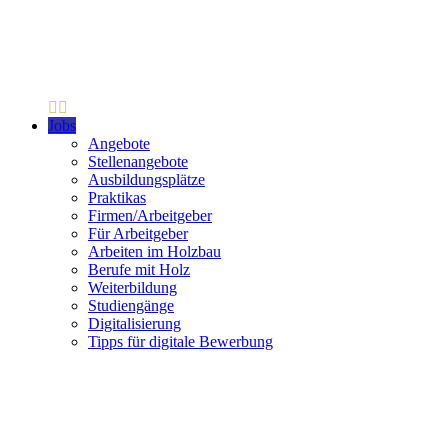
Jobs
Angebote
Stellenangebote
Ausbildungsplätze
Praktikas
Firmen/Arbeitgeber
Für Arbeitgeber
Arbeiten im Holzbau
Berufe mit Holz
Weiterbildung
Studiengänge
Digitalisierung
Tipps für digitale Bewerbung