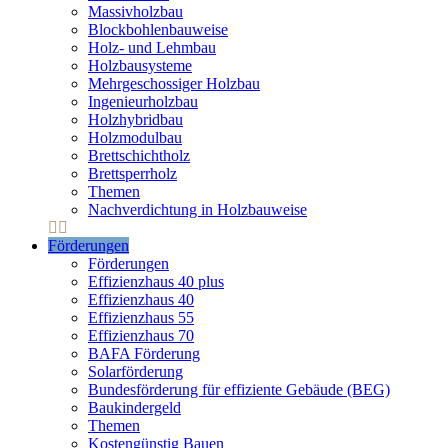
Massivholzbau
Blockbohlenbauweise
Holz- und Lehmbau
Holzbausysteme
Mehrgeschossiger Holzbau
Ingenieurholzbau
Holzhybridbau
Holzmodulbau
Brettschichtholz
Brettsperrholz
Themen
Nachverdichtung in Holzbauweise
Förderungen
Förderungen
Effizienzhaus 40 plus
Effizienzhaus 40
Effizienzhaus 55
Effizienzhaus 70
BAFA Förderung
Solarförderung
Bundesförderung für effiziente Gebäude (BEG)
Baukindergeld
Themen
Kostengünstig Bauen