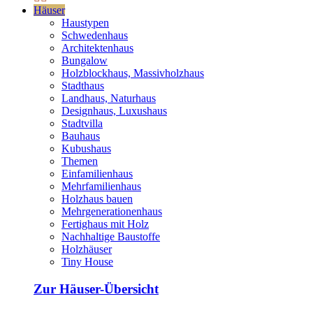
Häuser
Haustypen
Schwedenhaus
Architektenhaus
Bungalow
Holzblockhaus, Massivholzhaus
Stadthaus
Landhaus, Naturhaus
Designhaus, Luxushaus
Stadtvilla
Bauhaus
Kubushaus
Themen
Einfamilienhaus
Mehrfamilienhaus
Holzhaus bauen
Mehrgenerationenhaus
Fertighaus mit Holz
Nachhaltige Baustoffe
Holzhäuser
Tiny House
Zur Häuser-Übersicht