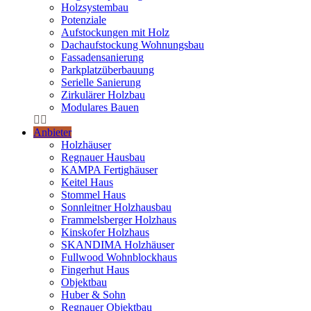
Holzsystembau
Potenziale
Aufstockungen mit Holz
Dachaufstockung Wohnungsbau
Fassadensanierung
Parkplatzüberbauung
Serielle Sanierung
Zirkulärer Holzbau
Modulares Bauen
Anbieter
Holzhäuser
Regnauer Hausbau
KAMPA Fertighäuser
Keitel Haus
Stommel Haus
Sonnleitner Holzhausbau
Frammelsberger Holzhaus
Kinskofer Holzhaus
SKANDIMA Holzhäuser
Fullwood Wohnblockhaus
Fingerhut Haus
Objektbau
Huber & Sohn
Regnauer Objektbau