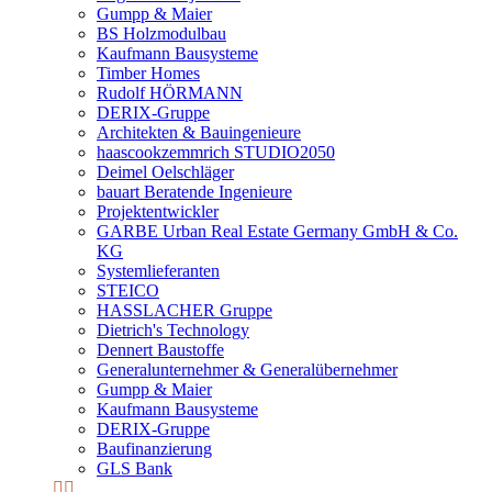
Gumpp & Maier
BS Holzmodulbau
Kaufmann Bausysteme
Timber Homes
Rudolf HÖRMANN
DERIX-Gruppe
Architekten & Bauingenieure
haascookzemmrich STUDIO2050
Deimel Oelschläger
bauart Beratende Ingenieure
Projektentwickler
GARBE Urban Real Estate Germany GmbH & Co.
KG
Systemlieferanten
STEICO
HASSLACHER Gruppe
Dietrich's Technology
Dennert Baustoffe
Generalunternehmer & Generalübernehmer
Gumpp & Maier
Kaufmann Bausysteme
DERIX-Gruppe
Baufinanzierung
GLS Bank