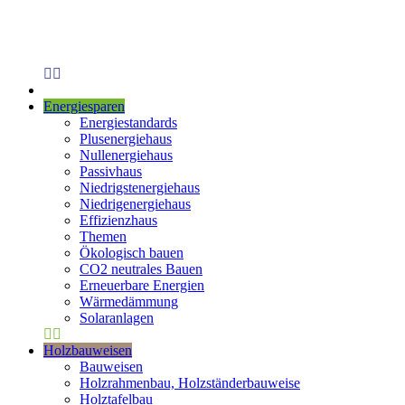
Energiesparen
Energiestandards
Plusenergiehaus
Nullenergiehaus
Passivhaus
Niedrigstenergiehaus
Niedrigenergiehaus
Effizienzhaus
Themen
Ökologisch bauen
CO2 neutrales Bauen
Erneuerbare Energien
Wärmedämmung
Solaranlagen
Holzbauweisen
Bauweisen
Holzrahmenbau, Holzständerbauweise
Holztafelbau