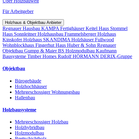
Über Holzbauwelt
Für Arbeitgeber
Holzhaus & Objektbau Anbieter
Regnauer Hausbau
KAMPA Fertighäuser
Keitel Haus
Stommel
Haus
Sonnleitner Holzhausbau
Frammelsberger Holzhaus
Kinskofer Holzhaus
SKANDIMA Holzhäuser
Fullwood
Wohnblockhaus
Fingerhut Haus
Huber & Sohn
Regnauer
Objektbau
Gumpp & Maier
BS Holzmodulbau
Kaufmann
Bausysteme
Timber Homes
Rudolf HÖRMANN
DERIX-Gruppe
Objektbau
Bürogebäude
Holzhochhäuser
Mehrgeschossiger Wohnungsbau
Hallenbau
Holzbausysteme
Mehrgeschossiger Holzbau
Holzhybridbau
Holzmodulbau
Brettschichtholz