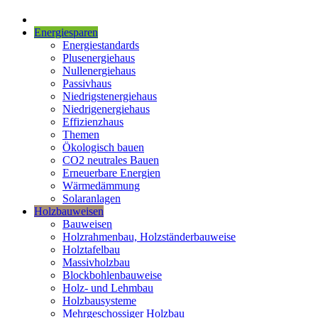
Energiesparen
Energiestandards
Plusenergiehaus
Nullenergiehaus
Passivhaus
Niedrigstenergiehaus
Niedrigenergiehaus
Effizienzhaus
Themen
Ökologisch bauen
CO2 neutrales Bauen
Erneuerbare Energien
Wärmedämmung
Solaranlagen
Holzbauweisen
Bauweisen
Holzrahmenbau, Holzständerbauweise
Holztafelbau
Massivholzbau
Blockbohlenbauweise
Holz- und Lehmbau
Holzbausysteme
Mehrgeschossiger Holzbau