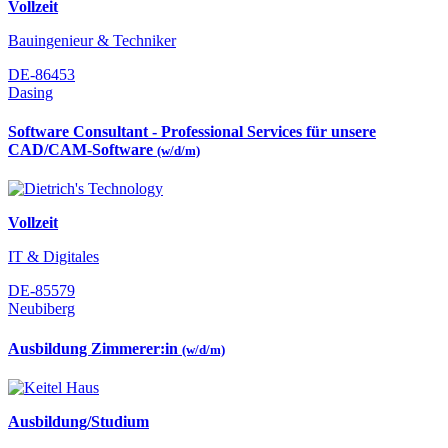
Vollzeit
Bauingenieur & Techniker
DE-86453
Dasing
Software Consultant - Professional Services für unsere
CAD/CAM-Software
(w/d/m)
Vollzeit
IT & Digitales
DE-85579
Neubiberg
Ausbildung Zimmerer:in
(w/d/m)
Ausbildung/Studium