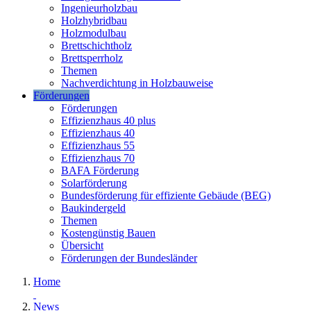
Ingenieurholzbau
Holzhybridbau
Holzmodulbau
Brettschichtholz
Brettsperrholz
Themen
Nachverdichtung in Holzbauweise
Förderungen
Förderungen
Effizienzhaus 40 plus
Effizienzhaus 40
Effizienzhaus 55
Effizienzhaus 70
BAFA Förderung
Solarförderung
Bundesförderung für effiziente Gebäude (BEG)
Baukindergeld
Themen
Kostengünstig Bauen
Übersicht
Förderungen der Bundesländer
Home
News