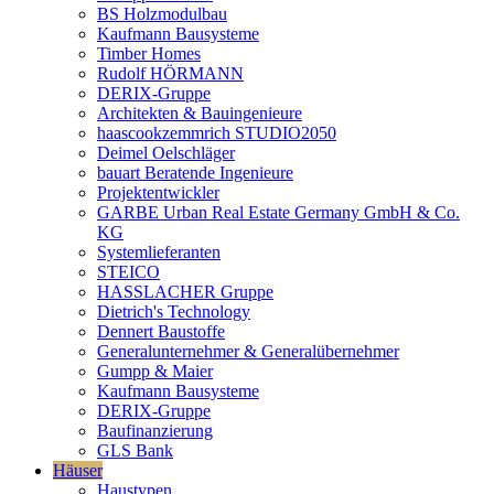
BS Holzmodulbau
Kaufmann Bausysteme
Timber Homes
Rudolf HÖRMANN
DERIX-Gruppe
Architekten & Bauingenieure
haascookzemmrich STUDIO2050
Deimel Oelschläger
bauart Beratende Ingenieure
Projektentwickler
GARBE Urban Real Estate Germany GmbH & Co.
KG
Systemlieferanten
STEICO
HASSLACHER Gruppe
Dietrich's Technology
Dennert Baustoffe
Generalunternehmer & Generalübernehmer
Gumpp & Maier
Kaufmann Bausysteme
DERIX-Gruppe
Baufinanzierung
GLS Bank
Häuser
Haustypen