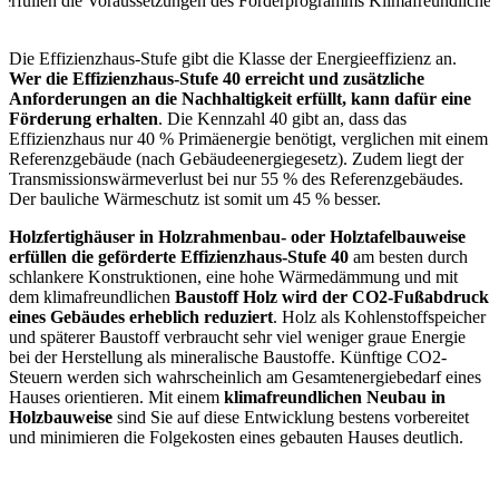
e erfüllen die Voraussetzungen des Förderprogramms Klimafreundlicher
Die Effizienzhaus-Stufe gibt die Klasse der Energieeffizienz an.
Wer die Effizienzhaus-Stufe 40 erreicht und zusätzliche
Anforderungen an die Nachhaltigkeit erfüllt, kann dafür eine
Förderung erhalten
. Die Kennzahl 40 gibt an, dass das
Effizienzhaus nur 40 % Primäenergie benötigt, verglichen mit einem
Referenzgebäude (nach Gebäudeenergiegesetz). Zudem liegt der
Transmissionswärmeverlust bei nur 55 % des Referenzgebäudes.
Der bauliche Wärmeschutz ist somit um 45 % besser.
Holzfertighäuser in Holzrahmenbau- oder Holztafelbauweise
erfüllen die geförderte Effizienzhaus-Stufe 40
am besten durch
schlankere Konstruktionen, eine hohe Wärmedämmung und mit
dem klimafreundlichen
Baustoff Holz wird der CO2-Fußabdruck
eines Gebäudes erheblich reduziert
. Holz als Kohlenstoffspeicher
und späterer Baustoff verbraucht sehr viel weniger graue Energie
bei der Herstellung als mineralische Baustoffe. Künftige CO2-
Steuern werden sich wahrscheinlich am Gesamtenergiebedarf eines
Hauses orientieren. Mit einem
klimafreundlichen Neubau in
Holzbauweise
sind Sie auf diese Entwicklung bestens vorbereitet
und minimieren die Folgekosten eines gebauten Hauses deutlich.