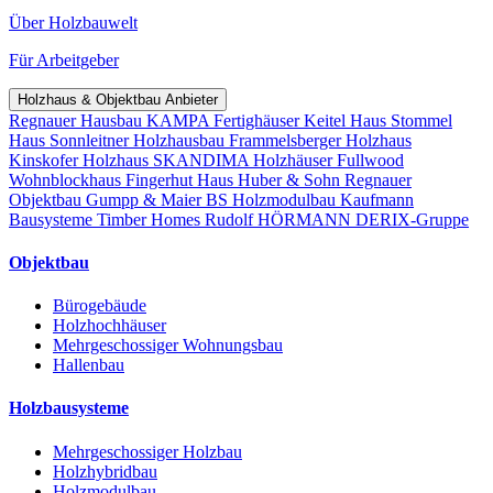
Über Holzbauwelt
Für Arbeitgeber
Holzhaus & Objektbau Anbieter
Regnauer Hausbau
KAMPA Fertighäuser
Keitel Haus
Stommel
Haus
Sonnleitner Holzhausbau
Frammelsberger Holzhaus
Kinskofer Holzhaus
SKANDIMA Holzhäuser
Fullwood
Wohnblockhaus
Fingerhut Haus
Huber & Sohn
Regnauer
Objektbau
Gumpp & Maier
BS Holzmodulbau
Kaufmann
Bausysteme
Timber Homes
Rudolf HÖRMANN
DERIX-Gruppe
Objektbau
Bürogebäude
Holzhochhäuser
Mehrgeschossiger Wohnungsbau
Hallenbau
Holzbausysteme
Mehrgeschossiger Holzbau
Holzhybridbau
Holzmodulbau