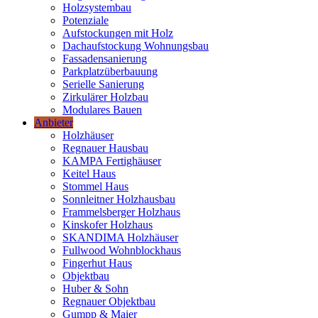
Holzsystembau
Potenziale
Aufstockungen mit Holz
Dachaufstockung Wohnungsbau
Fassadensanierung
Parkplatzüberbauung
Serielle Sanierung
Zirkulärer Holzbau
Modulares Bauen
Anbieter
Holzhäuser
Regnauer Hausbau
KAMPA Fertighäuser
Keitel Haus
Stommel Haus
Sonnleitner Holzhausbau
Frammelsberger Holzhaus
Kinskofer Holzhaus
SKANDIMA Holzhäuser
Fullwood Wohnblockhaus
Fingerhut Haus
Objektbau
Huber & Sohn
Regnauer Objektbau
Gumpp & Maier