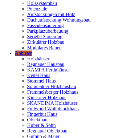
Holzsystembau
Potenziale
Aufstockungen mit Holz
Dachaufstockung Wohnungsbau
Fassadensanierung
Parkplatzüberbauung
Serielle Sanierung
Zirkulärer Holzbau
Modulares Bauen
Anbieter
Holzhäuser
Regnauer Hausbau
KAMPA Fertighäuser
Keitel Haus
Stommel Haus
Sonnleitner Holzhausbau
Frammelsberger Holzhaus
Kinskofer Holzhaus
SKANDIMA Holzhäuser
Fullwood Wohnblockhaus
Fingerhut Haus
Objektbau
Huber & Sohn
Regnauer Objektbau
Gumpp & Maier