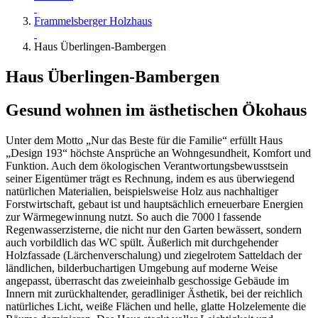
Frammelsberger Holzhaus
Haus Überlingen-Bambergen
Haus Überlingen-Bambergen
Gesund wohnen im ästhetischen Ökohaus
Unter dem Motto „Nur das Beste für die Familie“ erfüllt Haus
„Design 193“ höchste Ansprüche an Wohngesundheit, Komfort und
Funktion. Auch dem ökologischen Verantwortungsbewusstsein
seiner Eigentümer trägt es Rechnung, indem es aus überwiegend
natürlichen Materialien, beispielsweise Holz aus nachhaltiger
Forstwirtschaft, gebaut ist und hauptsächlich erneuerbare Energien
zur Wärmegewinnung nutzt. So auch die 7000 l fassende
Regenwasserzisterne, die nicht nur den Garten bewässert, sondern
auch vorbildlich das WC spült. Äußerlich mit durchgehender
Holzfassade (Lärchenverschalung) und ziegelrotem Satteldach der
ländlichen, bilderbuchartigen Umgebung auf moderne Weise
angepasst, überrascht das zweieinhalb geschossige Gebäude im
Innern mit zurückhaltender, geradliniger Ästhetik, bei der reichlich
natürliches Licht, weiße Flächen und helle, glatte Holzelemente die