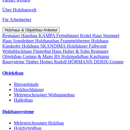
Über Holzbauwelt
Für Arbeitgeber
Holzhaus & Objektbau Anbieter
Regnauer Hausbau
KAMPA Fertighäuser
Keitel Haus
Stommel
Haus
Sonnleitner Holzhausbau
Frammelsberger Holzhaus
Kinskofer Holzhaus
SKANDIMA Holzhäuser
Fullwood
Wohnblockhaus
Fingerhut Haus
Huber & Sohn
Regnauer
Objektbau
Gumpp & Maier
BS Holzmodulbau
Kaufmann
Bausysteme
Timber Homes
Rudolf HÖRMANN
DERIX-Gruppe
Objektbau
Bürogebäude
Holzhochhäuser
Mehrgeschossiger Wohnungsbau
Hallenbau
Holzbausysteme
Mehrgeschossiger Holzbau
Holzhybridbau