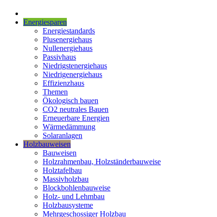
Energiesparen
Energiestandards
Plusenergiehaus
Nullenergiehaus
Passivhaus
Niedrigstenergiehaus
Niedrigenergiehaus
Effizienzhaus
Themen
Ökologisch bauen
CO2 neutrales Bauen
Erneuerbare Energien
Wärmedämmung
Solaranlagen
Holzbauweisen
Bauweisen
Holzrahmenbau, Holzständerbauweise
Holztafelbau
Massivholzbau
Blockbohlenbauweise
Holz- und Lehmbau
Holzbausysteme
Mehrgeschossiger Holzbau