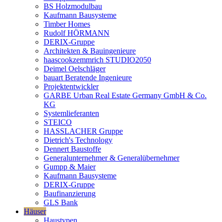
BS Holzmodulbau
Kaufmann Bausysteme
Timber Homes
Rudolf HÖRMANN
DERIX-Gruppe
Architekten & Bauingenieure
haascookzemmrich STUDIO2050
Deimel Oelschläger
bauart Beratende Ingenieure
Projektentwickler
GARBE Urban Real Estate Germany GmbH & Co.
KG
Systemlieferanten
STEICO
HASSLACHER Gruppe
Dietrich's Technology
Dennert Baustoffe
Generalunternehmer & Generalübernehmer
Gumpp & Maier
Kaufmann Bausysteme
DERIX-Gruppe
Baufinanzierung
GLS Bank
Häuser
Haustypen