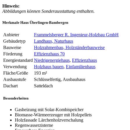
Hinweis:
Abbildungen können Sonderausstattung enthalten.
Merkmale Haus Überlingen-Bambergen
Anbieter
Frammelsberger R. Ingenieur-Holzbau GmbH
Gebäudetyp
Landhaus, Naturhaus
Bauweise
Holzrahmenbau, Holzständerbauweise
Förderung
Effizienzhaus 70
Energiestandard
Niedrigenergiehaus
,
Effizienzhaus
Verwendung
Holzhaus bauen
,
Einfamilienhaus
Fläche/Größe
193 m²
Ausbaustufe
Schlüsselfertig, Ausbauhaus
Dachart
Satteldach
Besonderheiten
Gasheizung mit Solar-Kombispeicher
Biomasse-Wärmeerzeuger mit Holzpellets
Holzfassade Lärchenholzverschalung
Regenwasserzisterne