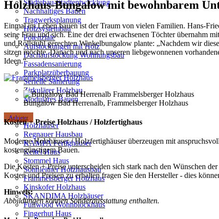
Städtebau-Stadtentwicklung
Holzhaus-Bungalow mit bewohnbarem Unt
Nachhaltiges Bauen
Tragwerksplanung
Einmal im Leben bauen ist der Traum von vielen Familien. Hans-Frie
Holzsystembau
seine Frau und sich. Eine der drei erwachsenen Töchter übernahm mit
Potenziale
und Rollstuhl gerechten Winkelbungalow plante: „Nachdem wir dieses 
Aufstockungen mit Holz
sitzen möchte. Danach und nach unseren liebgewonnenen vorhandenen 
Dachaufstockung Wohnungsbau
Ideen.“
Fassadensanierung
Parkplatzüberbauung
Serielle Sanierung
Zirkulärer Holzbau
Modulares Bauen
Bungalow Bad Herrenalb, Frammelsberger Holzhaus
Anbieter
Kosten + Preise Holzhaus / Holzfertighaus
Holzhäuser
Regnauer Hausbau
Moderne Holzhäuser / Holzfertighäuser überzeugen mit anspruchsvoll
KAMPA Fertighäuser
kostengünstigem Bauen.
Keitel Haus
Stommel Haus
Die Kosten + Preise unterscheiden sich stark nach den Wünschen der 
Sonnleitner Holzhausbau
Kosten und Preisen zu erhalten fragen Sie den Hersteller - dies könn
Frammelsberger Holzhaus
Kinskofer Holzhaus
Hinweis:
SKANDIMA Holzhäuser
Abbildungen können Sonderausstattung enthalten.
Fullwood Wohnblockhaus
Fingerhut Haus