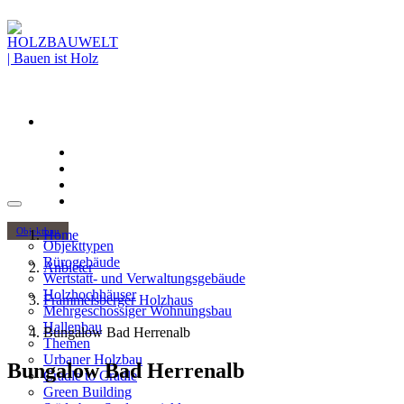
Objektbau
Home
Objekttypen
Bürogebäude
Anbieter
Wertstatt- und Verwaltungsgebäude
Holzhochhäuser
Frammelsberger Holzhaus
Mehrgeschossiger Wohnungsbau
Hallenbau
Bungalow Bad Herrenalb
Themen
Urbaner Holzbau
Bungalow Bad Herrenalb
Cradle to Cradle
Green Building