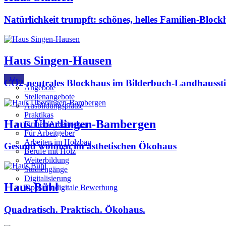
Natürlichkeit trumpft: schönes, helles Familien-Block
Haus Singen-Hausen
Jobs
CO2-neutrales Blockhaus im Bilderbuch-Landhaussti
Angebote
Stellenangebote
Ausbildungsplätze
Praktikas
Haus Überlingen-Bambergen
Firmen/Arbeitgeber
Für Arbeitgeber
Arbeiten im Holzbau
Gesund wohnen im ästhetischen Ökohaus
Berufe mit Holz
Weiterbildung
Studiengänge
Digitalisierung
Haus Bühl
Tipps für digitale Bewerbung
Quadratisch. Praktisch. Ökohaus.