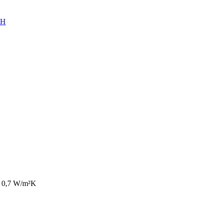
bH
: 0,7 W/m²K