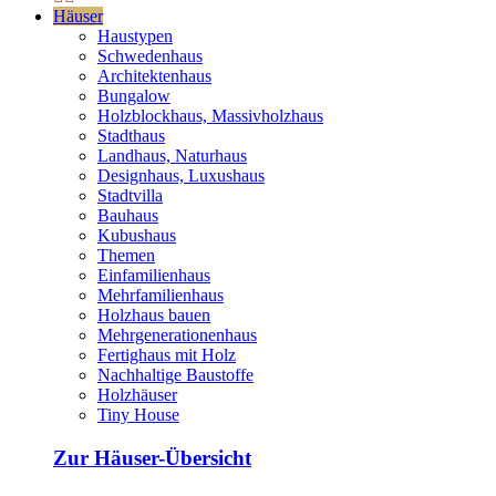
Häuser
Haustypen
Schwedenhaus
Architektenhaus
Bungalow
Holzblockhaus, Massivholzhaus
Stadthaus
Landhaus, Naturhaus
Designhaus, Luxushaus
Stadtvilla
Bauhaus
Kubushaus
Themen
Einfamilienhaus
Mehrfamilienhaus
Holzhaus bauen
Mehrgenerationenhaus
Fertighaus mit Holz
Nachhaltige Baustoffe
Holzhäuser
Tiny House
Zur Häuser-Übersicht