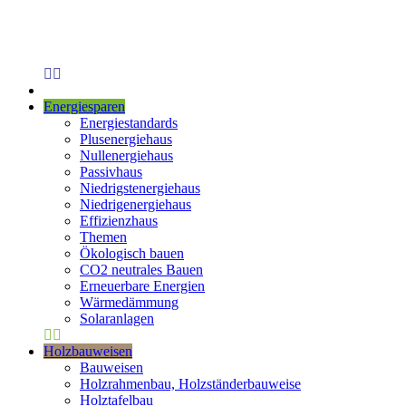
Energiesparen
Energiestandards
Plusenergiehaus
Nullenergiehaus
Passivhaus
Niedrigstenergiehaus
Niedrigenergiehaus
Effizienzhaus
Themen
Ökologisch bauen
CO2 neutrales Bauen
Erneuerbare Energien
Wärmedämmung
Solaranlagen
Holzbauweisen
Bauweisen
Holzrahmenbau, Holzständerbauweise
Holztafelbau