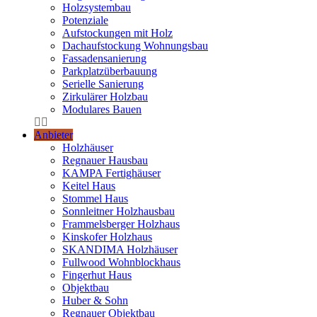
Holzsystembau
Potenziale
Aufstockungen mit Holz
Dachaufstockung Wohnungsbau
Fassadensanierung
Parkplatzüberbauung
Serielle Sanierung
Zirkulärer Holzbau
Modulares Bauen
Anbieter
Holzhäuser
Regnauer Hausbau
KAMPA Fertighäuser
Keitel Haus
Stommel Haus
Sonnleitner Holzhausbau
Frammelsberger Holzhaus
Kinskofer Holzhaus
SKANDIMA Holzhäuser
Fullwood Wohnblockhaus
Fingerhut Haus
Objektbau
Huber & Sohn
Regnauer Objektbau