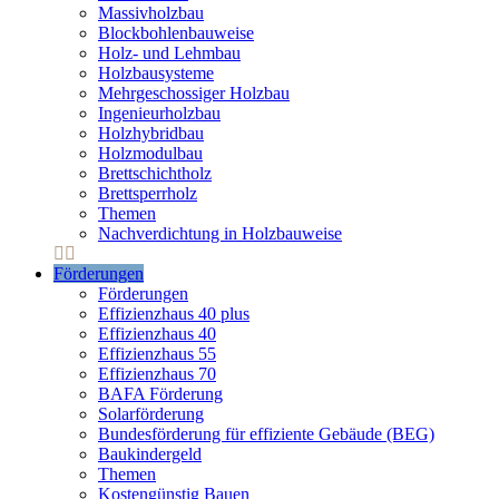
Massivholzbau
Blockbohlenbauweise
Holz- und Lehmbau
Holzbausysteme
Mehrgeschossiger Holzbau
Ingenieurholzbau
Holzhybridbau
Holzmodulbau
Brettschichtholz
Brettsperrholz
Themen
Nachverdichtung in Holzbauweise
Förderungen
Förderungen
Effizienzhaus 40 plus
Effizienzhaus 40
Effizienzhaus 55
Effizienzhaus 70
BAFA Förderung
Solarförderung
Bundesförderung für effiziente Gebäude (BEG)
Baukindergeld
Themen
Kostengünstig Bauen