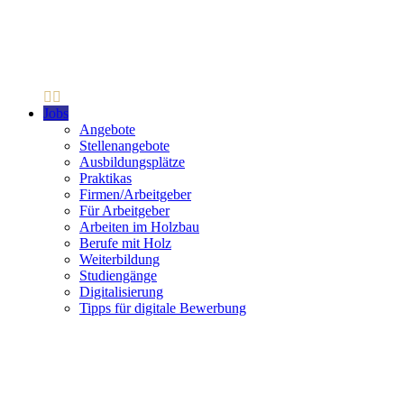
Jobs
Angebote
Stellenangebote
Ausbildungsplätze
Praktikas
Firmen/Arbeitgeber
Für Arbeitgeber
Arbeiten im Holzbau
Berufe mit Holz
Weiterbildung
Studiengänge
Digitalisierung
Tipps für digitale Bewerbung