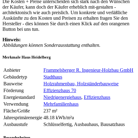
Die Kosten + Preise unterscheiden sich stark nach den Wünschen
der Käufer, kann doch der Käufer erheblich mit-gestalten -
architektonisch wie auch preislich. Um konkrete und verläßliche
Auskünfte zu den Kosten und Preisen zu erhalten fragen Sie den
Hersteller - dies können Sie durch einen Klick auf den orangenen
Button bei uns tun.
Hinweis:
Abbildungen können Sonderausstattung enthalten.
Merkmale Haus Heidelberg
Anbieter
Frammelsberger R. Ingenieur-Holzbau GmbH
Gebäudetyp
Stadthaus
Bauweise
Holzrahmenbau, Holzständerbauweise
Förderung
Effizienzhaus 70
Energiestandard
Niedrigenergiehaus
,
Effizienzhaus
Verwendung
Mehrfamilienhaus
Fläche/Größe
237 m²
Jahresprimärenergie
48.18 kWh/m²a
Ausbaustufe
Schlüsselfertig, Ausbauhaus, Bausatzhaus
Besonderheiten