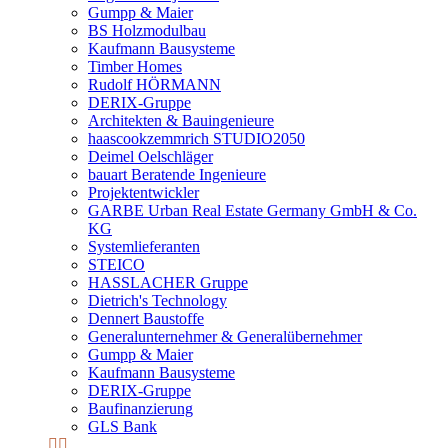
Gumpp & Maier
BS Holzmodulbau
Kaufmann Bausysteme
Timber Homes
Rudolf HÖRMANN
DERIX-Gruppe
Architekten & Bauingenieure
haascookzemmrich STUDIO2050
Deimel Oelschläger
bauart Beratende Ingenieure
Projektentwickler
GARBE Urban Real Estate Germany GmbH & Co.
KG
Systemlieferanten
STEICO
HASSLACHER Gruppe
Dietrich's Technology
Dennert Baustoffe
Generalunternehmer & Generalübernehmer
Gumpp & Maier
Kaufmann Bausysteme
DERIX-Gruppe
Baufinanzierung
GLS Bank