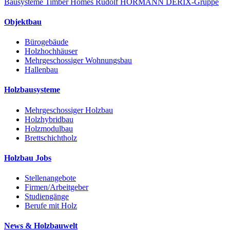
Bausysteme
Timber Homes
Rudolf HÖRMANN
DERIX-Gruppe
Objektbau
Bürogebäude
Holzhochhäuser
Mehrgeschossiger Wohnungsbau
Hallenbau
Holzbausysteme
Mehrgeschossiger Holzbau
Holzhybridbau
Holzmodulbau
Brettschichtholz
Holzbau Jobs
Stellenangebote
Firmen/Arbeitgeber
Studiengänge
Berufe mit Holz
News & Holzbauwelt