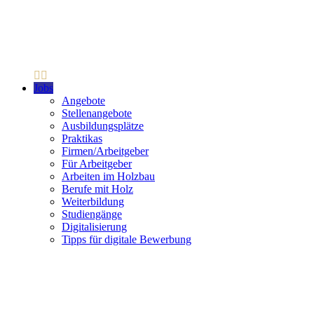
Jobs
Angebote
Stellenangebote
Ausbildungsplätze
Praktikas
Firmen/Arbeitgeber
Für Arbeitgeber
Arbeiten im Holzbau
Berufe mit Holz
Weiterbildung
Studiengänge
Digitalisierung
Tipps für digitale Bewerbung