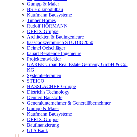
Gumpp & Maier
BS Holzmodulbau
Kaufmann Bausysteme
Timber Homes
Rudolf HÖRMANN
DERIX-Gruppe
Architekten & Bauingenieure
haascookzemmrich STUDIO2050
Deimel Oelschläger
bauart Beratende Ingenieure
Projektentwickler
GARBE Urban Real Estate Germany GmbH & Co.
KG
Systemlieferanten
STEICO
HASSLACHER Gruppe
Dietrich's Technology
Dennert Baustoffe
Generalunternehmer & Generalübernehmer
Gumpp & Maier
Kaufmann Bausysteme
DERIX-Gruppe
Baufinanzierung
GLS Bank