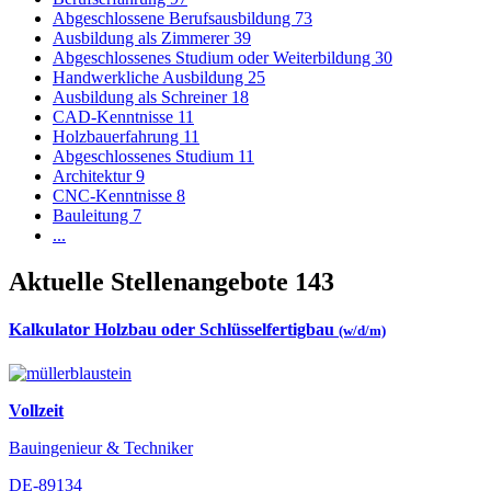
Abgeschlossene Berufsausbildung
73
Ausbildung als Zimmerer
39
Abgeschlossenes Studium oder Weiterbildung
30
Handwerkliche Ausbildung
25
Ausbildung als Schreiner
18
CAD-Kenntnisse
11
Holzbauerfahrung
11
Abgeschlossenes Studium
11
Architektur
9
CNC-Kenntnisse
8
Bauleitung
7
...
Aktuelle Stellenangebote
143
Kalkulator Holzbau oder Schlüsselfertigbau
(w/d/m)
Vollzeit
Bauingenieur & Techniker
DE-89134