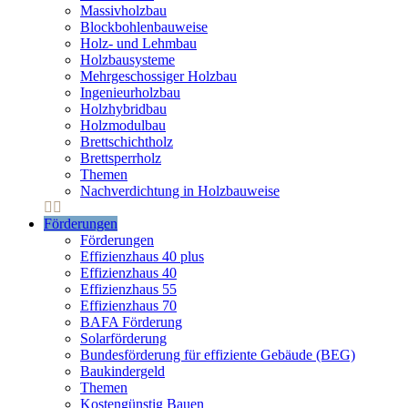
Massivholzbau
Blockbohlenbauweise
Holz- und Lehmbau
Holzbausysteme
Mehrgeschossiger Holzbau
Ingenieurholzbau
Holzhybridbau
Holzmodulbau
Brettschichtholz
Brettsperrholz
Themen
Nachverdichtung in Holzbauweise
Förderungen
Förderungen
Effizienzhaus 40 plus
Effizienzhaus 40
Effizienzhaus 55
Effizienzhaus 70
BAFA Förderung
Solarförderung
Bundesförderung für effiziente Gebäude (BEG)
Baukindergeld
Themen
Kostengünstig Bauen