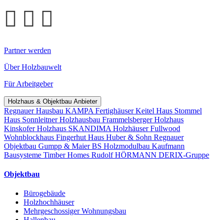
Partner werden
Über Holzbauwelt
Für Arbeitgeber
Holzhaus & Objektbau Anbieter
Regnauer Hausbau
KAMPA Fertighäuser
Keitel Haus
Stommel
Haus
Sonnleitner Holzhausbau
Frammelsberger Holzhaus
Kinskofer Holzhaus
SKANDIMA Holzhäuser
Fullwood
Wohnblockhaus
Fingerhut Haus
Huber & Sohn
Regnauer
Objektbau
Gumpp & Maier
BS Holzmodulbau
Kaufmann
Bausysteme
Timber Homes
Rudolf HÖRMANN
DERIX-Gruppe
Objektbau
Bürogebäude
Holzhochhäuser
Mehrgeschossiger Wohnungsbau
Hallenbau