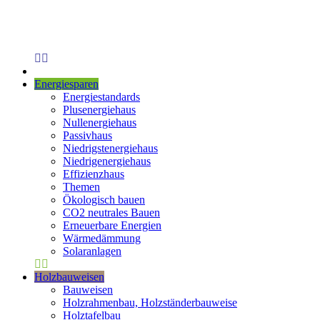
Energiesparen
Energiestandards
Plusenergiehaus
Nullenergiehaus
Passivhaus
Niedrigstenergiehaus
Niedrigenergiehaus
Effizienzhaus
Themen
Ökologisch bauen
CO2 neutrales Bauen
Erneuerbare Energien
Wärmedämmung
Solaranlagen
Holzbauweisen
Bauweisen
Holzrahmenbau, Holzständerbauweise
Holztafelbau