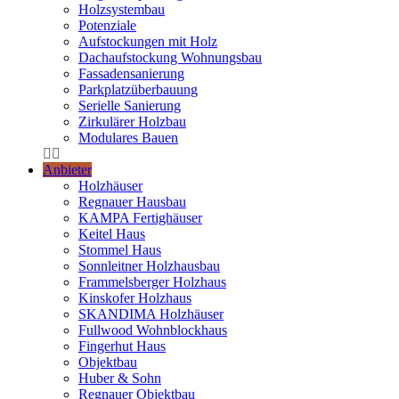
Holzsystembau
Potenziale
Aufstockungen mit Holz
Dachaufstockung Wohnungsbau
Fassadensanierung
Parkplatzüberbauung
Serielle Sanierung
Zirkulärer Holzbau
Modulares Bauen
Anbieter
Holzhäuser
Regnauer Hausbau
KAMPA Fertighäuser
Keitel Haus
Stommel Haus
Sonnleitner Holzhausbau
Frammelsberger Holzhaus
Kinskofer Holzhaus
SKANDIMA Holzhäuser
Fullwood Wohnblockhaus
Fingerhut Haus
Objektbau
Huber & Sohn
Regnauer Objektbau