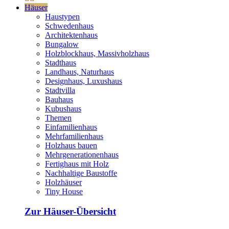
Häuser
Haustypen
Schwedenhaus
Architektenhaus
Bungalow
Holzblockhaus, Massivholzhaus
Stadthaus
Landhaus, Naturhaus
Designhaus, Luxushaus
Stadtvilla
Bauhaus
Kubushaus
Themen
Einfamilienhaus
Mehrfamilienhaus
Holzhaus bauen
Mehrgenerationenhaus
Fertighaus mit Holz
Nachhaltige Baustoffe
Holzhäuser
Tiny House
Zur Häuser-Übersicht