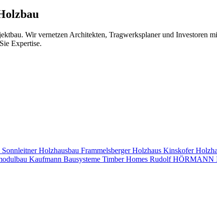
 Holzbau
jektbau. Wir vernetzen Architekten, Tragwerksplaner und Investoren 
Sie Expertise.
s
Sonnleitner Holzhausbau
Frammelsberger Holzhaus
Kinskofer Holzh
modulbau
Kaufmann Bausysteme
Timber Homes
Rudolf HÖRMANN