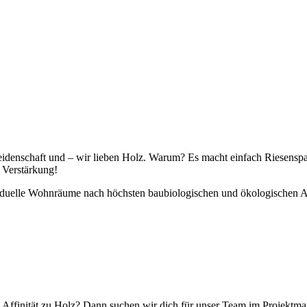
denschaft und – wir lieben Holz. Warum? Es macht einfach Riesenspaß 
 Verstärkung!
viduelle Wohnräume nach höchsten baubiologischen und ökologischen A
 Affinität zu Holz? Dann suchen wir dich für unser Team im Projektma