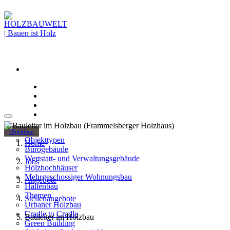
Objektbau
Objekttypen
Home
Bürogebäude
Wertstatt- und Verwaltungsgebäude
Jobs
Holzhochhäuser
Mehrgeschossiger Wohnungsbau
Angebote
Hallenbau
Themen
Stellenangebote
Urbaner Holzbau
Cradle to Cradle
Bauleiter im Holzbau
Green Building