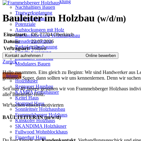
Städtebau-Stadtentwicklung
Nachhaltiges Bauen
Tragwerksplanung
Bauleiter im Holzbau
(w/d/m)
Holzsystembau
Potenziale
Aufstockungen mit Holz
Einsatzort:
DE-77704 Oberkirch
Dachaufstockung Wohnungsbau
Fassadensanierung
Datum:
22.07.2026
Parkplatzüberbauung
Vertragsart:
Vollzeit
Serielle Sanierung
Zirkulärer Holzbau
Zurück
Modulares Bauen
Hallo zusammen. Eins gleich zu Beginn: Wir sind Handwerker aus Lei
Anbieter
genauso? Super, dann sollten wir uns kennenlernen. Denn wir suchen
Holzhäuser
Regnauer Hausbau
Seit nun 40 Jahren gestalten wir von Frammelsberger Holzhaus indi
KAMPA Fertighäuser
aller Baustoffe: Holz.
Keitel Haus
Stommel Haus
Wir suchen eine(n) motivierten
Sonnleitner Holzhausbau
Frammelsberger Holzhaus
BAULTEITER/IN (m/w/d)
Kinskofer Holzhaus
SKANDIMA Holzhäuser
Fullwood Wohnblockhaus
Fingerhut Haus
Du hast Freude am
Kundenkontakt
, Verhandlungsgeschick und eine