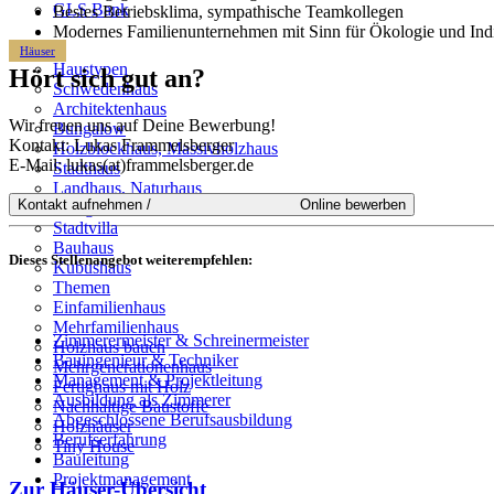
GLS Bank
Bestes Betriebsklima, sympathische Teamkollegen
Modernes Familienunternehmen mit Sinn für Ökologie und Indiv
Häuser
Haustypen
Hört sich gut an?
Schwedenhaus
Architektenhaus
Wir freuen uns auf Deine Bewerbung!
Bungalow
Kontakt: Lukas Frammelsberger
Holzblockhaus, Massivholzhaus
E-Mail: lukas(at)frammelsberger.de
Stadthaus
Landhaus, Naturhaus
Designhaus, Luxushaus
Stadtvilla
Bauhaus
Dieses Stellenangebot weiterempfehlen:
Kubushaus
Themen
Einfamilienhaus
Mehrfamilienhaus
Zimmerermeister & Schreinermeister
Holzhaus bauen
Bauingenieur & Techniker
Mehrgenerationenhaus
Management & Projektleitung
Fertighaus mit Holz
Ausbildung als Zimmerer
Nachhaltige Baustoffe
Abgeschlossene Berufsausbildung
Holzhäuser
Berufserfahrung
Tiny House
Bauleitung
Projektmanagement
Zur Häuser-Übersicht