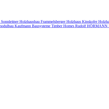
s
Sonnleitner Holzhausbau
Frammelsberger Holzhaus
Kinskofer Holzh
modulbau
Kaufmann Bausysteme
Timber Homes
Rudolf HÖRMANN