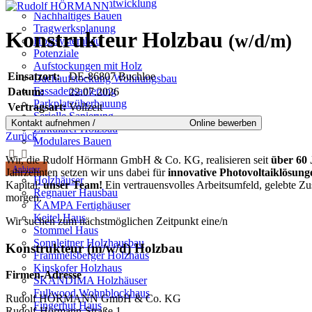
Städtebau-Stadtentwicklung
Nachhaltiges Bauen
Tragwerksplanung
Konstrukteur Holzbau
(w/d/m)
Holzsystembau
Potenziale
Aufstockungen mit Holz
Einsatzort:
DE-86807 Buchloe
Dachaufstockung Wohnungsbau
Fassadensanierung
Datum:
22.07.2026
Parkplatzüberbauung
Vertragsart:
Vollzeit
Serielle Sanierung
Zirkulärer Holzbau
Zurück
Modulares Bauen
Wir, die Rudolf Hörmann GmbH & Co. KG, realisieren seit
über 60
Anbieter
Jahrzehnten setzen wir uns dabei für
innovative Photovoltaiklösung
Holzhäuser
Kapital:
unser Team!
Ein vertrauensvolles Arbeitsumfeld, gelebte Zu
Regnauer Hausbau
morgen.
KAMPA Fertighäuser
Keitel Haus
Wir suchen zum nächstmöglichen Zeitpunkt eine/n
Stommel Haus
Sonnleitner Holzhausbau
Konstrukteur (m/w/d) Holzbau
Frammelsberger Holzhaus
Kinskofer Holzhaus
Firmen-Adresse
SKANDIMA Holzhäuser
Fullwood Wohnblockhaus
Rudolf HÖRMANN GmbH & Co. KG
Fingerhut Haus
Rudolf-Hörmann-Straße 1