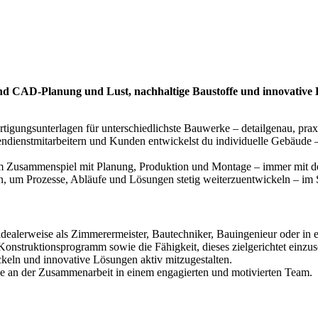
und CAD-Planung
und Lust,
nachhaltige Baustoffe
und innovative
ertigungsunterlagen für unterschiedlichste Bauwerke – detailgenau, pr
ienstmitarbeitern und Kunden entwickelst du individuelle Gebäude –
 im Zusammenspiel mit Planung, Produktion und Montage – immer mit de
n, um Prozesse, Abläufe und Lösungen stetig weiterzuentwickeln – im S
alerweise als Zimmerermeister, Bautechniker, Bauingenieur oder in ei
struktionsprogramm sowie die Fähigkeit, dieses zielgerichtet einzus
ckeln und innovative Lösungen aktiv mitzugestalten.
ude an der Zusammenarbeit in einem engagierten und motivierten Team.