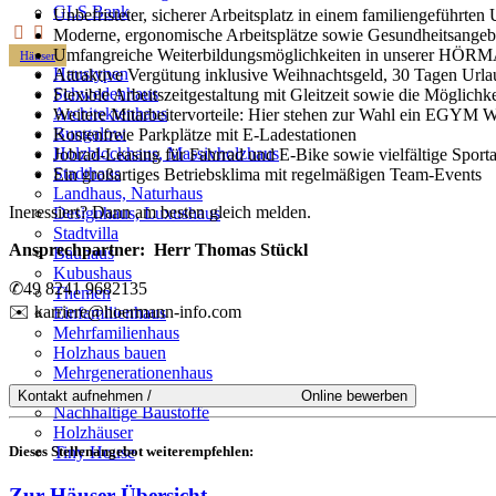
GLS Bank
Unbefristeter, sicherer Arbeitsplatz in einem familiengeführt
Moderne, ergonomische Arbeitsplätze sowie Gesundheitsangebo
Umfangreiche Weiterbildungsmöglichkeiten in unserer HÖ
Häuser
Haustypen
Attraktive Vergütung inklusive Weihnachtsgeld, 30 Tagen Urla
Schwedenhaus
Flexible Arbeitszeitgestaltung mit Gleitzeit sowie die Möglich
Architektenhaus
Weitere Mitarbeitervorteile: Hier stehen zur Wahl ein EGYM W
Bungalow
Kostenfreie Parkplätze mit E-Ladestationen
Holzblockhaus, Massivholzhaus
Jobrad-Leasing für Fahrrad und E-Bike sowie vielfältige Sport
Stadthaus
Ein großartiges Betriebsklima mit regelmäßigen Team-Events
Landhaus, Naturhaus
Ineressiert? Dann am besten gleich melden.
Designhaus, Luxushaus
Stadtvilla
Ansprechpartner: Herr Thomas Stückl
Bauhaus
Kubushaus
✆49 8241 9682135
Themen
✉️ karriere@hoermann-info.com
Einfamilienhaus
Mehrfamilienhaus
Holzhaus bauen
Mehrgenerationenhaus
Fertighaus mit Holz
Nachhaltige Baustoffe
Holzhäuser
Dieses Stellenangebot weiterempfehlen:
Tiny House
Zur Häuser-Übersicht