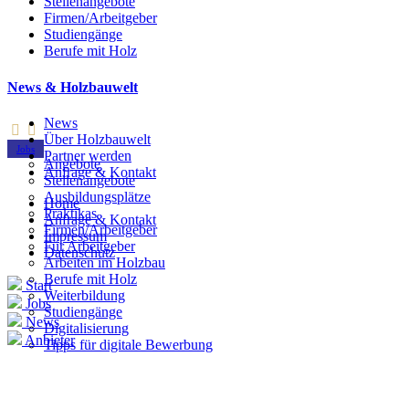
Stellenangebote
Firmen/Arbeitgeber
Studiengänge
Berufe mit Holz
News & Holzbauwelt
News
Über Holzbauwelt
Jobs
Partner werden
Angebote
Anfrage & Kontakt
Stellenangebote
Ausbildungsplätze
Home
Praktikas
Anfrage & Kontakt
Firmen/Arbeitgeber
Impressum
Für Arbeitgeber
Datenschutz
Arbeiten im Holzbau
Berufe mit Holz
Start
Weiterbildung
Jobs
Studiengänge
News
Digitalisierung
Anbieter
Tipps für digitale Bewerbung