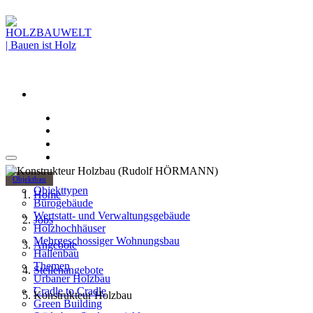
Objektbau
Objekttypen
Home
Bürogebäude
Wertstatt- und Verwaltungsgebäude
Jobs
Holzhochhäuser
Mehrgeschossiger Wohnungsbau
Angebote
Hallenbau
Themen
Stellenangebote
Urbaner Holzbau
Cradle to Cradle
Konstrukteur Holzbau
Green Building