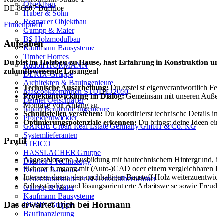
Objektbau
DE-86807 Buchloe
Huber & Sohn
Regnauer Objektbau
Firmenprofil
Gumpp & Maier
BS Holzmodulbau
Aufgaben
Kaufmann Bausysteme
Timber Homes
Du bist im
Holzbau
zu Hause, hast Erfahrung in
Konstruktion 
Rudolf HÖRMANN
zukunftsweisende Lösungen!
DERIX-Gruppe
Architekten & Bauingenieure
T
echnische Ausarbeitung:
Du erstellst eigenverantwortlich F
haascookzemmrich STUDIO2050
Projektentwicklung im Dialog:
Gemeinsam mit unseren Außend
Deimel Oelschläger
Montage von Anfang an.
bauart Beratende Ingenieure
Schnittstellen verstehen:
Du koordinierst technische Details
Projektentwickler
Optimierungspotenziale erkennen:
Du bringst deine Ideen ei
GARBE Urban Real Estate Germany GmbH & Co. KG
Systemlieferanten
Profil
STEICO
HASSLACHER Gruppe
Abgeschlossene Ausbildung mit bautechnischem Hintergrund, ide
Dietrich's Technology
Sicherer Umgang mit (Auto-)CAD oder einem vergleichbaren Kon
Dennert Baustoffe
Interesse daran, den nachhaltigen Baustoff Holz weiterzuentwi
Generalunternehmer & Generalübernehmer
Selbstständige und lösungsorientierte Arbeitsweise sowie Fre
Gumpp & Maier
Kaufmann Bausysteme
Das erwartet Dich bei Hörmann
DERIX-Gruppe
Baufinanzierung