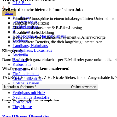
GLS Bank
Weil wir dir mehr bieten als "nur" einen Job:
Häuser
Haustypen
Familiäre Atmosphäre in einem inhabergeführten Unternehmen
Schwedenhaus
Fahrtzeit = Arbeitszeit
Architektenhaus
Mitarbeiter-Bonuskarte & E-Bike-Leasing
Bungalow
Bezahlte Arbeitskleidung
Holzblockhaus, Massivholzhaus
Betriebliches Gesundheitsmanagement & Altersvorsorge
Stadthaus
Viele weitere Benefits, die dich langfristig unterstützen
Landhaus, Naturhaus
Designhaus, Luxushaus
Klingt gut?
Stadtvilla
Bauhaus
Dann bewirb dich ganz einfach – per E-Mail oder ganz unkomplizier
Kubushaus
Wir freuen uns, dich kennenzulernen!
Themen
Einfamilienhaus
TALBAU-Haus GmbH, Z.H. Nicole Sieber, In der Zangershalde 6, 7
Mehrfamilienhaus
Holzhaus bauen
Mehrgenerationenhaus
Fertighaus mit Holz
Nachhaltige Baustoffe
Dieses Stellenangebot weiterempfehlen:
Holzhäuser
Tiny House
Zur Häuser-Übersicht