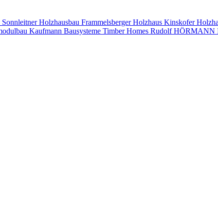
s
Sonnleitner Holzhausbau
Frammelsberger Holzhaus
Kinskofer Holzh
modulbau
Kaufmann Bausysteme
Timber Homes
Rudolf HÖRMANN