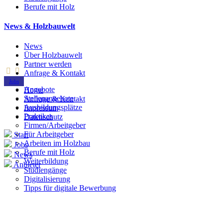
Berufe mit Holz
News & Holzbauwelt
News
Über Holzbauwelt
Partner werden
Anfrage & Kontakt
Jobs
Angebote
Home
Stellenangebote
Anfrage & Kontakt
Ausbildungsplätze
Impressum
Praktikas
Datenschutz
Firmen/Arbeitgeber
Für Arbeitgeber
Start
Arbeiten im Holzbau
Jobs
Berufe mit Holz
News
Weiterbildung
Anbieter
Studiengänge
Digitalisierung
Tipps für digitale Bewerbung