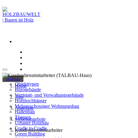
Objektbau
Objekttypen
Home
Bürogebäude
Wertstatt- und Verwaltungsgebäude
Jobs
Holzhochhäuser
Mehrgeschossiger Wohnungsbau
Angebote
Hallenbau
Themen
Stellenangebote
Urbaner Holzbau
Cradle to Cradle
Kundendienstmitarbeiter
Green Building