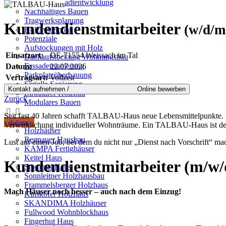
Städtebau-Stadtentwicklung
Nachhaltiges Bauen
Tragwerksplanung
Kundendienstmitarbeiter
(w/d/m
Holzsystembau
Potenziale
Aufstockungen mit Holz
Einsatzort:
DE-71554 Weissach im Tal
Dachaufstockung Wohnungsbau
Fassadensanierung
Datum:
22.07.2026
Parkplatzüberbauung
Vertragsart:
Vollzeit
Serielle Sanierung
Zirkulärer Holzbau
Zurück
Modulares Bauen
Seit fast 40 Jahren schafft TALBAU-Haus neue Lebensmittelpunkte. V
Anbieter
Verwirklichung individueller Wohnträume. Ein TALBAU-Haus ist desha
Holzhäuser
Regnauer Hausbau
Lust auf einen Job, bei dem du nicht nur „Dienst nach Vorschrift“ mac
KAMPA Fertighäuser
Keitel Haus
Kundendienstmitarbeiter (m/w/
Stommel Haus
Sonnleitner Holzhausbau
Frammelsberger Holzhaus
Mach Häuser noch besser – auch nach dem Einzug!
Kinskofer Holzhaus
SKANDIMA Holzhäuser
Fullwood Wohnblockhaus
Fingerhut Haus