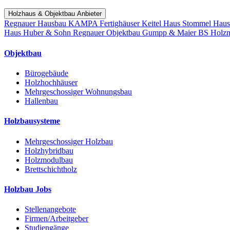
Holzhaus & Objektbau Anbieter
Regnauer Hausbau
KAMPA Fertighäuser
Keitel Haus
Stommel Hau
Haus
Huber & Sohn
Regnauer Objektbau
Gumpp & Maier
BS Holz
Objektbau
Bürogebäude
Holzhochhäuser
Mehrgeschossiger Wohnungsbau
Hallenbau
Holzbausysteme
Mehrgeschossiger Holzbau
Holzhybridbau
Holzmodulbau
Brettschichtholz
Holzbau Jobs
Stellenangebote
Firmen/Arbeitgeber
Studiengänge