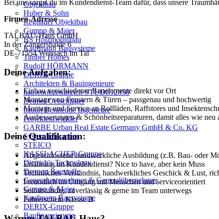
Bei uns sorgst du im Kundendienst-Team dafür, dass unsere Traumhäu
Objektbau
Huber & Sohn
Firmen-Adresse
Regnauer Objektbau
Gumpp & Maier
TALBAU-Haus GmbH
BS Holzmodulbau
In der Zangershalde 6
Kaufmann Bausysteme
DE-71554 Weissach im Tal
Timber Homes
Rudolf HÖRMANN
Deine Aufgaben:
DERIX-Gruppe
Architekten & Bauingenieure
Einbau verschiedener Bauelemente direkt vor Ort
haascookzemmrich STUDIO2050
Montage von Fenstern & Türen – passgenau und hochwertig
Deimel Oelschläger
Montage und Service an Rollläden, Raffstores und Insektensch
bauart Beratende Ingenieure
Ausbesserungen & Schönheitsreparaturen, damit alles wie neu 
Projektentwickler
GARBE Urban Real Estate Germany GmbH & Co. KG
Deine Qualifikation:
Systemlieferanten
STEICO
HASSLACHER Gruppe
Abgeschlossene handwerkliche Ausbildung (z.B. Bau- oder Mö
Dietrich's Technology
Erfahrung im Kundendienst? Nice to have, aber kein Muss
Dennert Baustoffe
Technisches Verständnis, handwerkliches Geschick & Lust, ric
Generalunternehmer & Generalübernehmer
Freundlich im Umgang mit Menschen und serviceorientiert
Gumpp & Maier
Selbstständig, zuverlässig & gerne im Team unterwegs
Kaufmann Bausysteme
Führerschein Klasse B
DERIX-Gruppe
Baufinanzierung
Warum TALBAU-Haus?