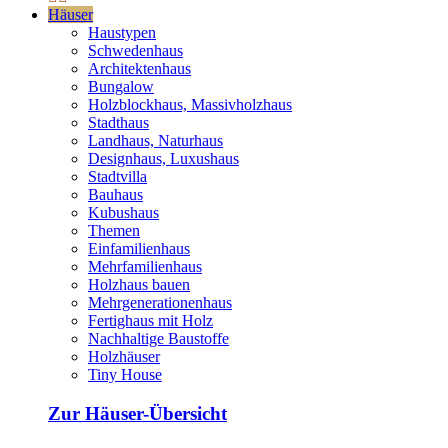
Häuser
Haustypen
Schwedenhaus
Architektenhaus
Bungalow
Holzblockhaus, Massivholzhaus
Stadthaus
Landhaus, Naturhaus
Designhaus, Luxushaus
Stadtvilla
Bauhaus
Kubushaus
Themen
Einfamilienhaus
Mehrfamilienhaus
Holzhaus bauen
Mehrgenerationenhaus
Fertighaus mit Holz
Nachhaltige Baustoffe
Holzhäuser
Tiny House
Zur Häuser-Übersicht