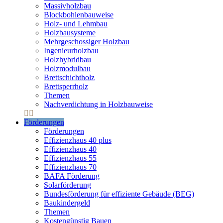
Massivholzbau
Blockbohlenbauweise
Holz- und Lehmbau
Holzbausysteme
Mehrgeschossiger Holzbau
Ingenieurholzbau
Holzhybridbau
Holzmodulbau
Brettschichtholz
Brettsperrholz
Themen
Nachverdichtung in Holzbauweise
Förderungen
Förderungen
Effizienzhaus 40 plus
Effizienzhaus 40
Effizienzhaus 55
Effizienzhaus 70
BAFA Förderung
Solarförderung
Bundesförderung für effiziente Gebäude (BEG)
Baukindergeld
Themen
Kostengünstig Bauen