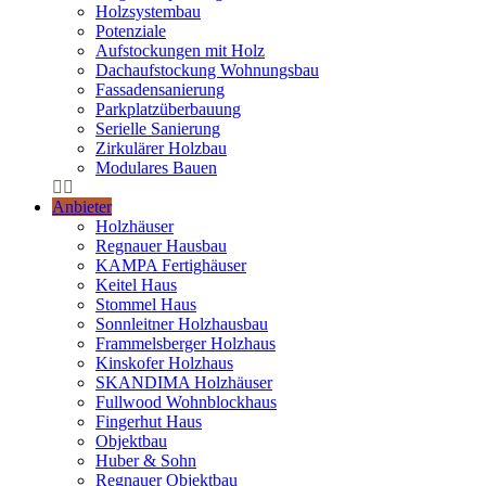
Holzsystembau
Potenziale
Aufstockungen mit Holz
Dachaufstockung Wohnungsbau
Fassadensanierung
Parkplatzüberbauung
Serielle Sanierung
Zirkulärer Holzbau
Modulares Bauen
Anbieter
Holzhäuser
Regnauer Hausbau
KAMPA Fertighäuser
Keitel Haus
Stommel Haus
Sonnleitner Holzhausbau
Frammelsberger Holzhaus
Kinskofer Holzhaus
SKANDIMA Holzhäuser
Fullwood Wohnblockhaus
Fingerhut Haus
Objektbau
Huber & Sohn
Regnauer Objektbau