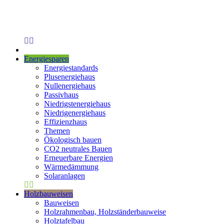
Energiesparen
Energiestandards
Plusenergiehaus
Nullenergiehaus
Passivhaus
Niedrigstenergiehaus
Niedrigenergiehaus
Effizienzhaus
Themen
Ökologisch bauen
CO2 neutrales Bauen
Erneuerbare Energien
Wärmedämmung
Solaranlagen
Holzbauweisen
Bauweisen
Holzrahmenbau, Holzständerbauweise
Holztafelbau