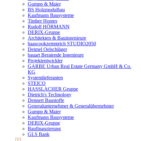
Gumpp & Maier
BS Holzmodulbau
Kaufmann Bausysteme
Timber Homes
Rudolf HÖRMANN
DERIX-Gruppe
Architekten & Bauingenieure
haascookzemmrich STUDIO2050
Deimel Oelschläger
bauart Beratende Ingenieure
Projektentwickler
GARBE Urban Real Estate Germany GmbH & Co.
KG
Systemlieferanten
STEICO
HASSLACHER Gruppe
Dietrich's Technology
Dennert Baustoffe
Generalunternehmer & Generalübernehmer
Gumpp & Maier
Kaufmann Bausysteme
DERIX-Gruppe
Baufinanzierung
GLS Bank