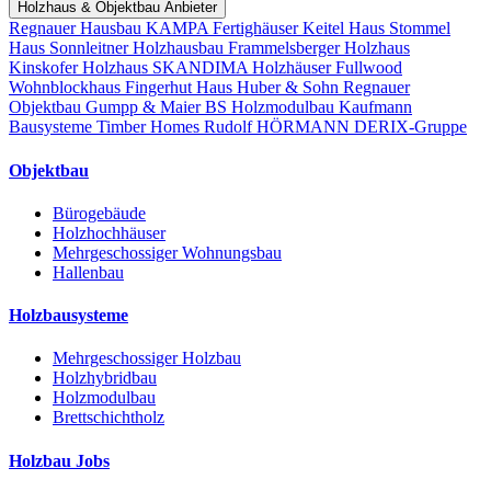
Holzhaus & Objektbau Anbieter
Regnauer Hausbau
KAMPA Fertighäuser
Keitel Haus
Stommel
Haus
Sonnleitner Holzhausbau
Frammelsberger Holzhaus
Kinskofer Holzhaus
SKANDIMA Holzhäuser
Fullwood
Wohnblockhaus
Fingerhut Haus
Huber & Sohn
Regnauer
Objektbau
Gumpp & Maier
BS Holzmodulbau
Kaufmann
Bausysteme
Timber Homes
Rudolf HÖRMANN
DERIX-Gruppe
Objektbau
Bürogebäude
Holzhochhäuser
Mehrgeschossiger Wohnungsbau
Hallenbau
Holzbausysteme
Mehrgeschossiger Holzbau
Holzhybridbau
Holzmodulbau
Brettschichtholz
Holzbau Jobs