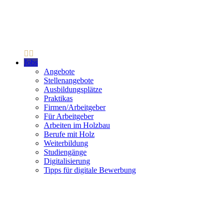
Jobs
Angebote
Stellenangebote
Ausbildungsplätze
Praktikas
Firmen/Arbeitgeber
Für Arbeitgeber
Arbeiten im Holzbau
Berufe mit Holz
Weiterbildung
Studiengänge
Digitalisierung
Tipps für digitale Bewerbung