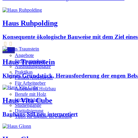
Haus Ruhpolding
Konsequente ökologische Bauweise mit dem Ziel eines 
Jobs
Angebote
Haus Traunstein
Stellenangebote
Ausbildungsplätze
Praktikas
Kleines Grundstück, Herausforderung der engen Be
Firmen/Arbeitgeber
Für Arbeitgeber
Arbeiten im Holzbau
Berufe mit Holz
Haus Vita Cube
Weiterbildung
Studiengänge
Digitalisierung
Bauhaus-Stil neu interpretiert
Tipps für digitale Bewerbung