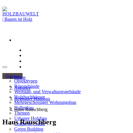
Objektbau
Home
Objekttypen
Bürogebäude
Anbieter
Wertstatt- und Verwaltungsgebäude
Holzhochhäuser
Regnauer Hausbau
Mehrgeschossiger Wohnungsbau
Hallenbau
Haus Rauschberg
Themen
Urbaner Holzbau
Haus Rauschberg
Cradle to Cradle
Green Building