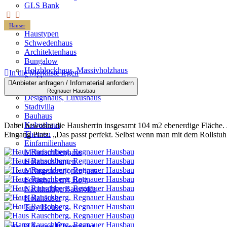
GLS Bank
Häuser
Haustypen
Schwedenhaus
Architektenhaus
Bungalow
Holzblockhaus, Massivholzhaus
In die Merkliste legen
Stadthaus
Anbieter anfragen / Infomaterial anfordern
Landhaus, Naturhaus
Regnauer Hausbau
Designhaus, Luxushaus
Stadtvilla
Bauhaus
Kubushaus
Dabei bewohnt die Hausherrin insgesamt 104 m2 ebenerdige Fläche. A
Themen
Eingang Platz. „Das passt perfekt. Selbst wenn man mit dem Rollstuhl 
Einfamilienhaus
Mehrfamilienhaus
Holzhaus bauen
Mehrgenerationenhaus
Fertighaus mit Holz
Nachhaltige Baustoffe
Holzhäuser
Tiny House
Zur Häuser-Übersicht