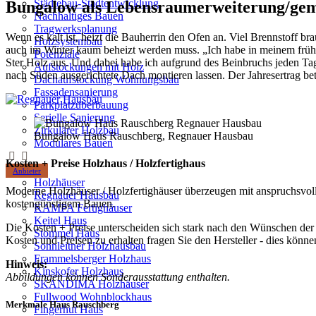
Städtebau-Stadtentwicklung
Bungalow als Lebensraumerweiterung/ge
Nachhaltiges Bauen
Tragwerksplanung
Wenn es kalt ist, heizt die Bauherrin den Ofen an. Viel Brennstoff 
Holzsystembau
auch im Winter kaum beheizt werden muss. „Ich habe in meinem frühere
Potenziale
Ster Holz aus. Und dabei habe ich aufgrund des Beinbruchs jeden Tag 
Aufstockungen mit Holz
nach Süden ausgerichtete Dach montieren lassen. Der Jahresertrag b
Dachaufstockung Wohnungsbau
Fassadensanierung
Parkplatzüberbauung
Serielle Sanierung
Zirkulärer Holzbau
Bungalow Haus Rauschberg, Regnauer Hausbau
Modulares Bauen
Kosten + Preise Holzhaus / Holzfertighaus
Anbieter
Holzhäuser
Moderne Holzhäuser / Holzfertighäuser überzeugen mit anspruchsvoll
Regnauer Hausbau
kostengünstigem Bauen.
KAMPA Fertighäuser
Keitel Haus
Die Kosten + Preise unterscheiden sich stark nach den Wünschen der 
Stommel Haus
Kosten und Preisen zu erhalten fragen Sie den Hersteller - dies könn
Sonnleitner Holzhausbau
Frammelsberger Holzhaus
Hinweis:
Kinskofer Holzhaus
Abbildungen können Sonderausstattung enthalten.
SKANDIMA Holzhäuser
Fullwood Wohnblockhaus
Merkmale Haus Rauschberg
Fingerhut Haus