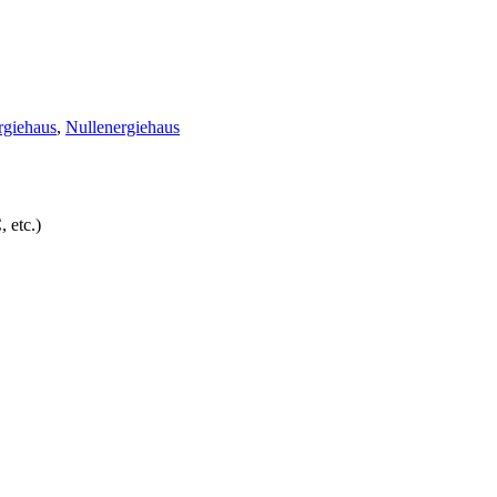
rgiehaus
,
Nullenergiehaus
 etc.)