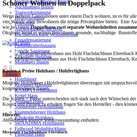
Städtebau-Stadtentwicklung
Schöner Wohnen im Doppelpack
Nachhaltiges Bauen
Tragwerksplanung
Wenn mehrere Generationen unter einem Dach wohnen, ist es für alle e
Holzsystembau
vier Wände allen Bewohnern die nötige Privatsphäre bieten. Eine A
Potenziale
wie bei einem
Doppelhaus zwei separate Wohneinheiten zusamme
Aufstockungen mit Holz
Ökologie bietet er seinen Bewohnern gesunde, nachhaltige Baustoffe
Dachaufstockung Wohnungsbau
Fassadensanierung
Parkplatzüberbauung
Serielle Sanierung
Zirkulärer Holzbau
Mehrgenerationenhaus aus Holz Flachdachhaus Ehrenbach, Ke
Modulares Bauen
Kosten + Preise Holzhaus / Holzfertighaus
Anbieter
Holzhäuser
Moderne Holzhäuser / Holzfertighäuser überzeugen mit anspruchsvoll
Regnauer Hausbau
kostengünstigem Bauen.
KAMPA Fertighäuser
Keitel Haus
Die Kosten + Preise unterscheiden sich stark nach den Wünschen der 
Stommel Haus
Kosten und Preisen zu erhalten fragen Sie den Hersteller - dies könn
Sonnleitner Holzhausbau
Frammelsberger Holzhaus
Hinweis:
Kinskofer Holzhaus
Abbildungen können Sonderausstattung enthalten.
SKANDIMA Holzhäuser
Fullwood Wohnblockhaus
Merkmale Flachdachhaus Ehrenbach
Fingerhut Haus