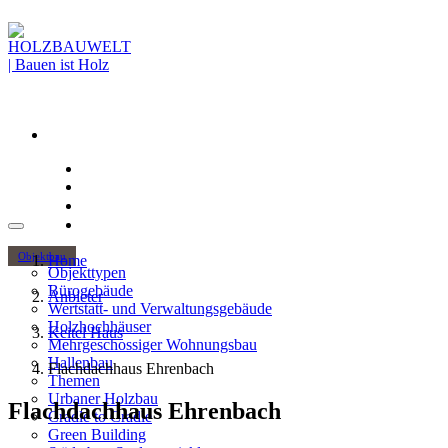
Objektbau
Home
Objekttypen
Bürogebäude
Anbieter
Wertstatt- und Verwaltungsgebäude
Holzhochhäuser
Keitel Haus
Mehrgeschossiger Wohnungsbau
Hallenbau
Flachdachhaus Ehrenbach
Themen
Urbaner Holzbau
Flachdachhaus Ehrenbach
Cradle to Cradle
Green Building