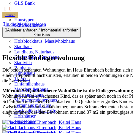
GLS Bank
Häuser
Haustypen
In die Merkliste legen
Schwedenhaus
Anbieter anfragen / Infomaterial anfordern
Architektenhaus
Keitel Haus
Bungalow
Holzblockhaus, Massivholzhaus
Stadthaus
Landhaus, Naturhaus
Flexible Einliegerwohnung
Designhaus, Luxushaus
Stadtvilla
Bauhaus
Die beiden separaten Wohnungen im Haus Ehrenbach befinden sich n
Kubushaus
einem Treppenlift nachzurüsten, erlauben in beiden Wohnungen die 
Themen
die Landschaft.
Einfamilienhaus
Mehrfamilienhaus
Mit rund 76 Quadratmeter Wohnfläche ist die Einliegerwohnung al
Holzhaus bauen
Wohnung für ein erwachsenes Kind, das es später auch noch in der
Mehrgenerationenhaus
Schlafraum und einem Duschbad ein 10 Quadratmeter großes Kinderzim
Fertighaus mit Holz
Zwischenwand zum Schlafzimmer, nur aus Schrankelementen bestehe
Nachhaltige Baustoffe
eingenommen, das den Bewohnern mit rund 37 m2 ein großzügiges Amb
Holzhäuser
Tiny House
Zur Häuser-Übersicht