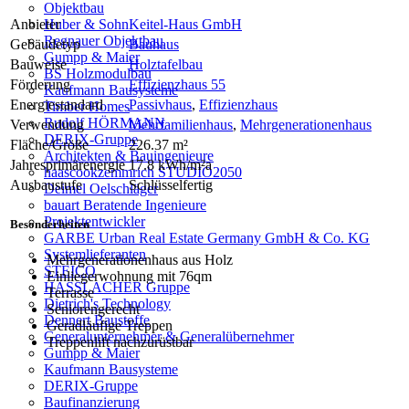
Objektbau
Anbieter
Keitel-Haus GmbH
Huber & Sohn
Regnauer Objektbau
Gebäudetyp
Bauhaus
Gumpp & Maier
Bauweise
Holztafelbau
BS Holzmodulbau
Förderung
Effizienzhaus 55
Kaufmann Bausysteme
Energiestandard
Passivhaus
,
Effizienzhaus
Timber Homes
Rudolf HÖRMANN
Verwendung
Mehrfamilienhaus
,
Mehrgenerationenhaus
DERIX-Gruppe
Fläche/Größe
226.37 m²
Architekten & Bauingenieure
Jahresprimärenergie
17.8 kWh/m²a
haascookzemmrich STUDIO2050
Ausbaustufe
Schlüsselfertig
Deimel Oelschläger
bauart Beratende Ingenieure
Projektentwickler
Besonderheiten
GARBE Urban Real Estate Germany GmbH & Co. KG
Systemlieferanten
Mehrgenerationenhaus aus Holz
STEICO
Einliegerwohnung mit 76qm
HASSLACHER Gruppe
Terrasse
Dietrich's Technology
Seniorengerecht
Dennert Baustoffe
Geradläufige Treppen
Generalunternehmer & Generalübernehmer
Treppenlift nachzurüstbar
Gumpp & Maier
Kaufmann Bausysteme
DERIX-Gruppe
Baufinanzierung