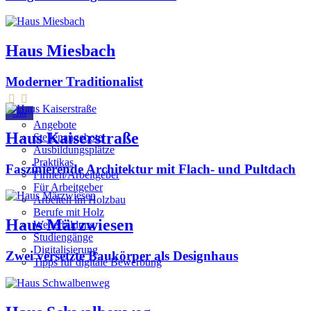
Haus Miesbach
Moderner Traditionalist
Jobs
Angebote
Haus Kaiserstraße
Stellenangebote
Ausbildungsplätze
Praktikas
Faszinierende Architektur mit Flach- und Pultdach
Firmen/Arbeitgeber
Für Arbeitgeber
Arbeiten im Holzbau
Berufe mit Holz
Haus Märzwiesen
Weiterbildung
Studiengänge
Digitalisierung
Zwei versetzte Baukörper als Designhaus
Tipps für digitale Bewerbung