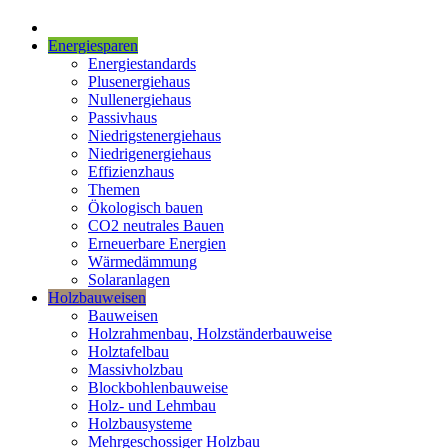
Energiesparen
Energiestandards
Plusenergiehaus
Nullenergiehaus
Passivhaus
Niedrigstenergiehaus
Niedrigenergiehaus
Effizienzhaus
Themen
Ökologisch bauen
CO2 neutrales Bauen
Erneuerbare Energien
Wärmedämmung
Solaranlagen
Holzbauweisen
Bauweisen
Holzrahmenbau, Holzständerbauweise
Holztafelbau
Massivholzbau
Blockbohlenbauweise
Holz- und Lehmbau
Holzbausysteme
Mehrgeschossiger Holzbau