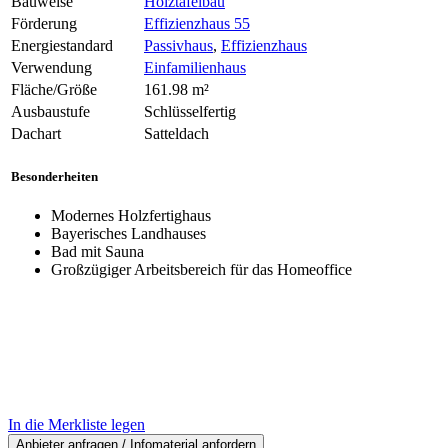
Bauweise
Holztafelbau
Förderung
Effizienzhaus 55
Energiestandard
Passivhaus
,
Effizienzhaus
Verwendung
Einfamilienhaus
Fläche/Größe
161.98 m²
Ausbaustufe
Schlüsselfertig
Dachart
Satteldach
Besonderheiten
Modernes Holzfertighaus
Bayerisches Landhauses
Bad mit Sauna
Großzügiger Arbeitsbereich für das Homeoffice
In die Merkliste legen
Anbieter anfragen / Infomaterial anfordern