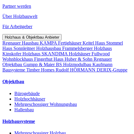
Partner werden
Über Holzbauwelt
Für Arbeitgeber
Holzhaus & Objektbau Anbieter
Regnauer Hausbau
KAMPA Fertighäuser
Keitel Haus
Stommel
Haus
Sonnleitner Holzhausbau
Frammelsberger Holzhaus
Kinskofer Holzhaus
SKANDIMA Holzhäuser
Fullwood
Wohnblockhaus
Fingerhut Haus
Huber & Sohn
Regnauer
Objektbau
Gumpp & Maier
BS Holzmodulbau
Kaufmann
Bausysteme
Timber Homes
Rudolf HÖRMANN
DERIX-Gruppe
Objektbau
Bürogebäude
Holzhochhäuser
Mehrgeschossiger Wohnungsbau
Hallenbau
Holzbausysteme
Mehrgeschossiger Holzbau