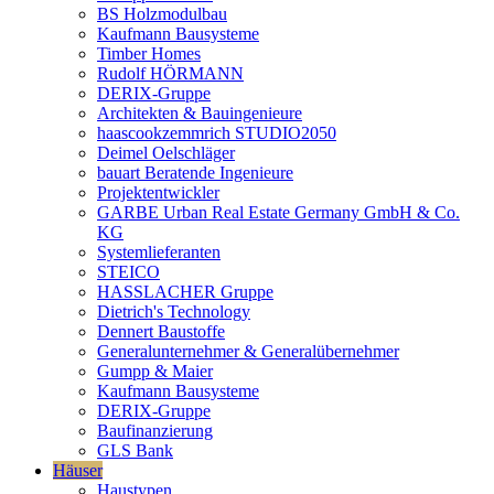
BS Holzmodulbau
Kaufmann Bausysteme
Timber Homes
Rudolf HÖRMANN
DERIX-Gruppe
Architekten & Bauingenieure
haascookzemmrich STUDIO2050
Deimel Oelschläger
bauart Beratende Ingenieure
Projektentwickler
GARBE Urban Real Estate Germany GmbH & Co.
KG
Systemlieferanten
STEICO
HASSLACHER Gruppe
Dietrich's Technology
Dennert Baustoffe
Generalunternehmer & Generalübernehmer
Gumpp & Maier
Kaufmann Bausysteme
DERIX-Gruppe
Baufinanzierung
GLS Bank
Häuser
Haustypen