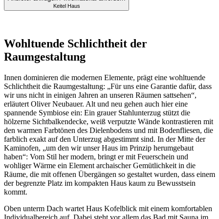
Keitel Haus
Wohltuende Schlichtheit der
Raumgestaltung
Innen dominieren die modernen Elemente, prägt eine wohltuende
Schlichtheit die Raumgestaltung: „Für uns eine Garantie dafür, dass
wir uns nicht in einigen Jahren an unseren Räumen sattsehen“,
erläutert Oliver Neubauer. Alt und neu gehen auch hier eine
spannende Symbiose ein: Ein grauer Stahlunterzug stützt die
hölzerne Sichtbalkendecke, weiß verputzte Wände kontrastieren mit
den warmen Farbtönen des Dielenbodens und mit Bodenfliesen, die
farblich exakt auf den Unterzug abgestimmt sind. In der Mitte der
Kaminofen, „um den wir unser Haus im Prinzip herumgebaut
haben“: Vom Stil her modern, bringt er mit Feuerschein und
wohliger Wärme ein Element archaischer Gemütlichkeit in die
Räume, die mit offenen Übergängen so gestaltet wurden, dass einem
der begrenzte Platz im kompakten Haus kaum zu Bewusstsein
kommt.
Oben unterm Dach wartet Haus Kofelblick mit einem komfortablen
Individualbereich auf. Dabei steht vor allem das Bad mit Sauna im