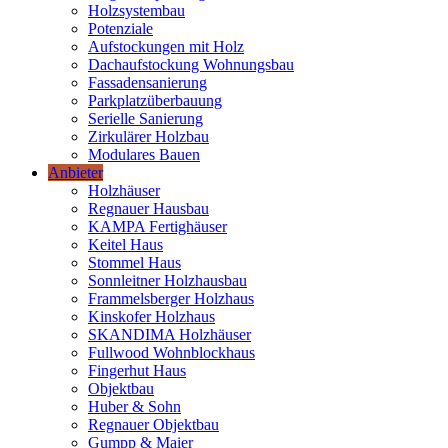
Holzsystembau
Potenziale
Aufstockungen mit Holz
Dachaufstockung Wohnungsbau
Fassadensanierung
Parkplatzüberbauung
Serielle Sanierung
Zirkulärer Holzbau
Modulares Bauen
Anbieter
Holzhäuser
Regnauer Hausbau
KAMPA Fertighäuser
Keitel Haus
Stommel Haus
Sonnleitner Holzhausbau
Frammelsberger Holzhaus
Kinskofer Holzhaus
SKANDIMA Holzhäuser
Fullwood Wohnblockhaus
Fingerhut Haus
Objektbau
Huber & Sohn
Regnauer Objektbau
Gumpp & Maier