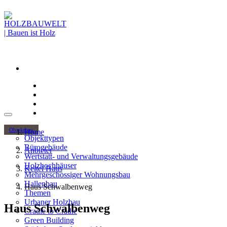
Objektbau
Home
Objekttypen
Bürogebäude
Anbieter
Wertstatt- und Verwaltungsgebäude
Holzhochhäuser
Keitel Haus
Mehrgeschossiger Wohnungsbau
Hallenbau
Haus Schwalbenweg
Themen
Urbaner Holzbau
Haus Schwalbenweg
Cradle to Cradle
Green Building