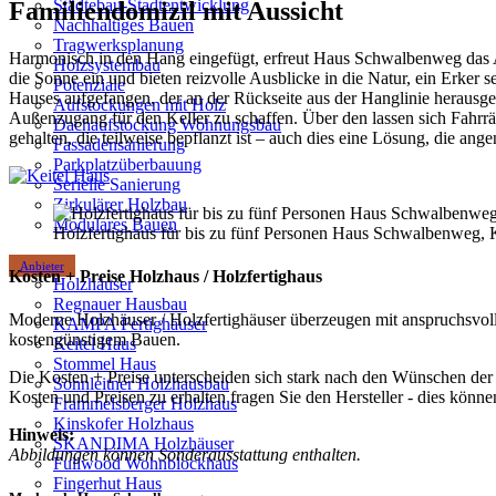
Städtebau-Stadtentwicklung
Familiendomizil mit Aussicht
Nachhaltiges Bauen
Tragwerksplanung
Harmonisch in den Hang eingefügt, erfreut Haus Schwalbenweg das Au
Holzsystembau
die Sonne ein und bieten reizvolle Ausblicke in die Natur, ein Erker 
Potenziale
Hauses aufgefangen, der an der Rückseite aus der Hanglinie herausge
Aufstockungen mit Holz
Außenzugang für den Keller zu schaffen. Über den lassen sich Fahrräd
Dachaufstockung Wohnungsbau
gehalten, die teilweise bepflanzt ist – auch dies eine Lösung, die ang
Fassadensanierung
Parkplatzüberbauung
Serielle Sanierung
Zirkulärer Holzbau
Modulares Bauen
Holzfertighaus für bis zu fünf Personen Haus Schwalbenweg, 
Anbieter
Kosten + Preise Holzhaus / Holzfertighaus
Holzhäuser
Regnauer Hausbau
Moderne Holzhäuser / Holzfertighäuser überzeugen mit anspruchsvoll
KAMPA Fertighäuser
kostengünstigem Bauen.
Keitel Haus
Stommel Haus
Die Kosten + Preise unterscheiden sich stark nach den Wünschen der 
Sonnleitner Holzhausbau
Kosten und Preisen zu erhalten fragen Sie den Hersteller - dies könn
Frammelsberger Holzhaus
Kinskofer Holzhaus
Hinweis:
SKANDIMA Holzhäuser
Abbildungen können Sonderausstattung enthalten.
Fullwood Wohnblockhaus
Fingerhut Haus