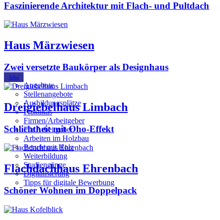
Faszinierende Architektur mit Flach- und Pultdach
Haus Märzwiesen
Zwei versetzte Baukörper als Designhaus
Jobs
Angebote
Stellenangebote
Ausbildungsplätze
Dreigiebelhaus Limbach
Praktikas
Firmen/Arbeitgeber
Schlichtheit mit Oho-Effekt
Für Arbeitgeber
Arbeiten im Holzbau
Berufe mit Holz
Weiterbildung
Studiengänge
Flachdachhaus Ehrenbach
Digitalisierung
Tipps für digitale Bewerbung
Schöner Wohnen im Doppelpack