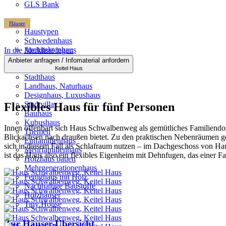
GLS Bank
Häuser
Haustypen
Schwedenhaus
Architektenhaus
In die Merkliste legen
Bungalow
Anbieter anfragen / Infomaterial anfordern
Holzblockhaus, Massivholzhaus
Keitel Haus
Stadthaus
Landhaus, Naturhaus
Designhaus, Luxushaus
Stadtvilla
Flexibles Haus für fünf Personen
Bauhaus
Kubushaus
Innen offenbart sich Haus Schwalbenweg als gemütliches Familiendo
Themen
Blickachsen nach draußen bietet. Zu den praktischen Nebenräumen ge
Einfamilienhaus
sich in diesem Fall als Schlafraum nutzen ­– im Dachgeschoss von H
Mehrfamilienhaus
ist das Haus also ein flexibles Eigenheim mit Dehnfugen, das einer F
Holzhaus bauen
Mehrgenerationenhaus
Fertighaus mit Holz
Nachhaltige Baustoffe
Holzhäuser
Tiny House
Zur Häuser-Übersicht