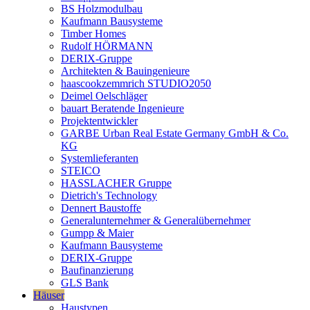
BS Holzmodulbau
Kaufmann Bausysteme
Timber Homes
Rudolf HÖRMANN
DERIX-Gruppe
Architekten & Bauingenieure
haascookzemmrich STUDIO2050
Deimel Oelschläger
bauart Beratende Ingenieure
Projektentwickler
GARBE Urban Real Estate Germany GmbH & Co.
KG
Systemlieferanten
STEICO
HASSLACHER Gruppe
Dietrich's Technology
Dennert Baustoffe
Generalunternehmer & Generalübernehmer
Gumpp & Maier
Kaufmann Bausysteme
DERIX-Gruppe
Baufinanzierung
GLS Bank
Häuser
Haustypen