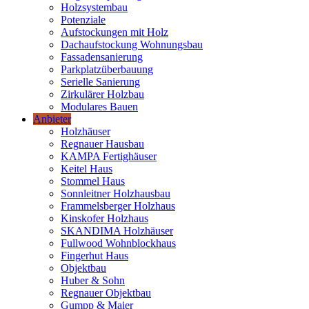
Holzsystembau
Potenziale
Aufstockungen mit Holz
Dachaufstockung Wohnungsbau
Fassadensanierung
Parkplatzüberbauung
Serielle Sanierung
Zirkulärer Holzbau
Modulares Bauen
Anbieter
Holzhäuser
Regnauer Hausbau
KAMPA Fertighäuser
Keitel Haus
Stommel Haus
Sonnleitner Holzhausbau
Frammelsberger Holzhaus
Kinskofer Holzhaus
SKANDIMA Holzhäuser
Fullwood Wohnblockhaus
Fingerhut Haus
Objektbau
Huber & Sohn
Regnauer Objektbau
Gumpp & Maier