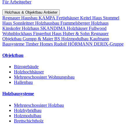
Für Arbeitgeber
Holzhaus & Objektbau Anbieter
Regnauer Hausbau
KAMPA Fertighäuser
Keitel Haus
Stommel
Haus
Sonnleitner Holzhausbau
Frammelsberger Holzhaus
Kinskofer Holzhaus
SKANDIMA Holzhäuser
Fullwood
Wohnblockhaus
Fingerhut Haus
Huber & Sohn
Regnauer
Objektbau
Gumpp & Maier
BS Holzmodulbau
Kaufmann
Bausysteme
Timber Homes
Rudolf HÖRMANN
DERIX-Gruppe
Objektbau
Bürogebäude
Holzhochhäuser
Mehrgeschossiger Wohnungsbau
Hallenbau
Holzbausysteme
Mehrgeschossiger Holzbau
Holzhybridbau
Holzmodulbau
Brettschichtholz