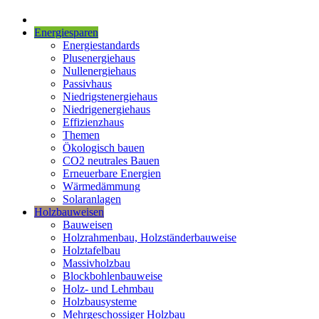
Energiesparen
Energiestandards
Plusenergiehaus
Nullenergiehaus
Passivhaus
Niedrigstenergiehaus
Niedrigenergiehaus
Effizienzhaus
Themen
Ökologisch bauen
CO2 neutrales Bauen
Erneuerbare Energien
Wärmedämmung
Solaranlagen
Holzbauweisen
Bauweisen
Holzrahmenbau, Holzständerbauweise
Holztafelbau
Massivholzbau
Blockbohlenbauweise
Holz- und Lehmbau
Holzbausysteme
Mehrgeschossiger Holzbau