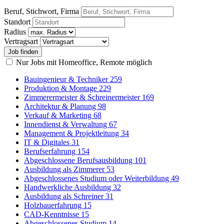
Beruf, Stichwort, Firma
Standort
Radius
Vertragsart
Nur Jobs mit Homeoffice, Remote möglich
Bauingenieur & Techniker
259
Produktion & Montage
229
Zimmerermeister & Schreinermeister
169
Architektur & Planung
98
Verkauf & Marketing
68
Innendienst & Verwaltung
67
Management & Projektleitung
34
IT & Digitales
31
Berufserfahrung
154
Abgeschlossene Berufsausbildung
101
Ausbildung als Zimmerer
53
Abgeschlossenes Studium oder Weiterbildung
49
Handwerkliche Ausbildung
32
Ausbildung als Schreiner
31
Holzbauerfahrung
15
CAD-Kenntnisse
15
Abgeschlossenes Studium
14