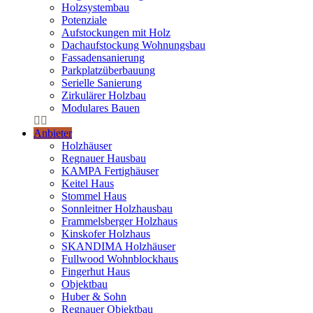
Holzsystembau
Potenziale
Aufstockungen mit Holz
Dachaufstockung Wohnungsbau
Fassadensanierung
Parkplatzüberbauung
Serielle Sanierung
Zirkulärer Holzbau
Modulares Bauen
Anbieter
Holzhäuser
Regnauer Hausbau
KAMPA Fertighäuser
Keitel Haus
Stommel Haus
Sonnleitner Holzhausbau
Frammelsberger Holzhaus
Kinskofer Holzhaus
SKANDIMA Holzhäuser
Fullwood Wohnblockhaus
Fingerhut Haus
Objektbau
Huber & Sohn
Regnauer Objektbau