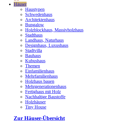
Häuser
Haustypen
Schwedenhaus
Architektenhaus
Bungalow
Holzblockhaus, Massivholzhaus
Stadthaus
Landhaus, Naturhaus
Designhaus, Luxushaus
Stadtvilla
Bauhaus
Kubushaus
Themen
Einfamilienhaus
Mehrfamilienhaus
Holzhaus bauen
Mehrgenerationenhaus
Fertighaus mit Holz
Nachhaltige Baustoffe
Holzhäuser
Tiny House
Zur Häuser-Übersicht