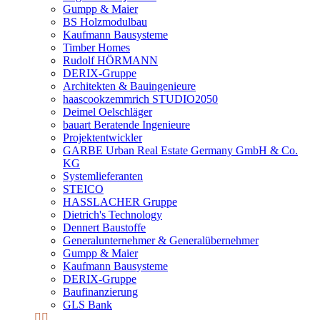
Gumpp & Maier
BS Holzmodulbau
Kaufmann Bausysteme
Timber Homes
Rudolf HÖRMANN
DERIX-Gruppe
Architekten & Bauingenieure
haascookzemmrich STUDIO2050
Deimel Oelschläger
bauart Beratende Ingenieure
Projektentwickler
GARBE Urban Real Estate Germany GmbH & Co.
KG
Systemlieferanten
STEICO
HASSLACHER Gruppe
Dietrich's Technology
Dennert Baustoffe
Generalunternehmer & Generalübernehmer
Gumpp & Maier
Kaufmann Bausysteme
DERIX-Gruppe
Baufinanzierung
GLS Bank