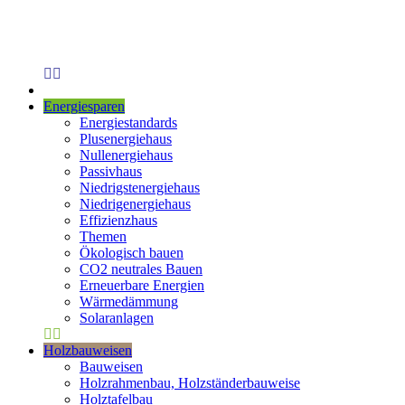
Energiesparen
Energiestandards
Plusenergiehaus
Nullenergiehaus
Passivhaus
Niedrigstenergiehaus
Niedrigenergiehaus
Effizienzhaus
Themen
Ökologisch bauen
CO2 neutrales Bauen
Erneuerbare Energien
Wärmedämmung
Solaranlagen
Holzbauweisen
Bauweisen
Holzrahmenbau, Holzständerbauweise
Holztafelbau