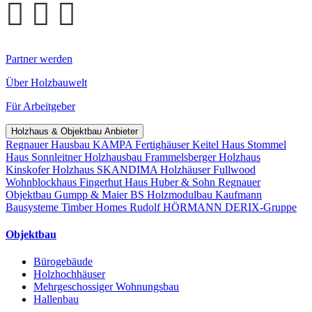
Partner werden
Über Holzbauwelt
Für Arbeitgeber
Holzhaus & Objektbau Anbieter
Regnauer Hausbau
KAMPA Fertighäuser
Keitel Haus
Stommel
Haus
Sonnleitner Holzhausbau
Frammelsberger Holzhaus
Kinskofer Holzhaus
SKANDIMA Holzhäuser
Fullwood
Wohnblockhaus
Fingerhut Haus
Huber & Sohn
Regnauer
Objektbau
Gumpp & Maier
BS Holzmodulbau
Kaufmann
Bausysteme
Timber Homes
Rudolf HÖRMANN
DERIX-Gruppe
Objektbau
Bürogebäude
Holzhochhäuser
Mehrgeschossiger Wohnungsbau
Hallenbau