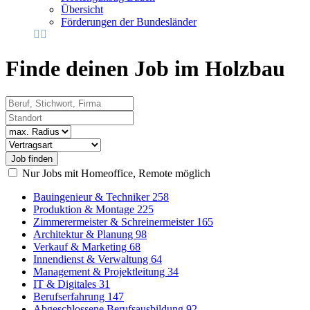
Übersicht
Förderungen der Bundesländer
Finde deinen Job im Holzbau
Beruf, Stichwort, Firma
Standort
Radius
Vertragsart
Nur Jobs mit Homeoffice, Remote möglich
Bauingenieur & Techniker
258
Produktion & Montage
225
Zimmerermeister & Schreinermeister
165
Architektur & Planung
98
Verkauf & Marketing
68
Innendienst & Verwaltung
64
Management & Projektleitung
34
IT & Digitales
31
Berufserfahrung
147
Abgeschlossene Berufsausbildung
92