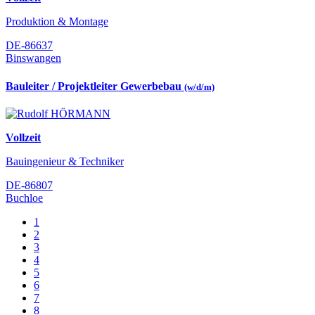
Produktion & Montage
DE-86637
Binswangen
Bauleiter / Projektleiter Gewerbebau
(w/d/m)
Vollzeit
Bauingenieur & Techniker
DE-86807
Buchloe
1
2
3
4
5
6
7
8