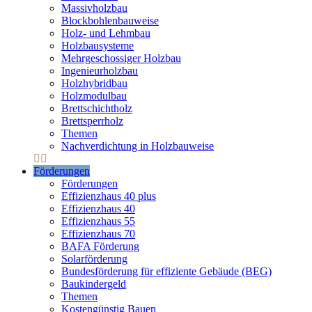
Massivholzbau
Blockbohlenbauweise
Holz- und Lehmbau
Holzbausysteme
Mehrgeschossiger Holzbau
Ingenieurholzbau
Holzhybridbau
Holzmodulbau
Brettschichtholz
Brettsperrholz
Themen
Nachverdichtung in Holzbauweise
Förderungen
Förderungen
Effizienzhaus 40 plus
Effizienzhaus 40
Effizienzhaus 55
Effizienzhaus 70
BAFA Förderung
Solarförderung
Bundesförderung für effiziente Gebäude (BEG)
Baukindergeld
Themen
Kostengünstig Bauen