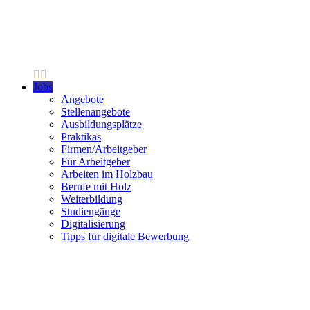
Jobs
Angebote
Stellenangebote
Ausbildungsplätze
Praktikas
Firmen/Arbeitgeber
Für Arbeitgeber
Arbeiten im Holzbau
Berufe mit Holz
Weiterbildung
Studiengänge
Digitalisierung
Tipps für digitale Bewerbung