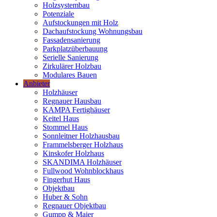
Holzsystembau
Potenziale
Aufstockungen mit Holz
Dachaufstockung Wohnungsbau
Fassadensanierung
Parkplatzüberbauung
Serielle Sanierung
Zirkulärer Holzbau
Modulares Bauen
Anbieter
Holzhäuser
Regnauer Hausbau
KAMPA Fertighäuser
Keitel Haus
Stommel Haus
Sonnleitner Holzhausbau
Frammelsberger Holzhaus
Kinskofer Holzhaus
SKANDIMA Holzhäuser
Fullwood Wohnblockhaus
Fingerhut Haus
Objektbau
Huber & Sohn
Regnauer Objektbau
Gumpp & Maier