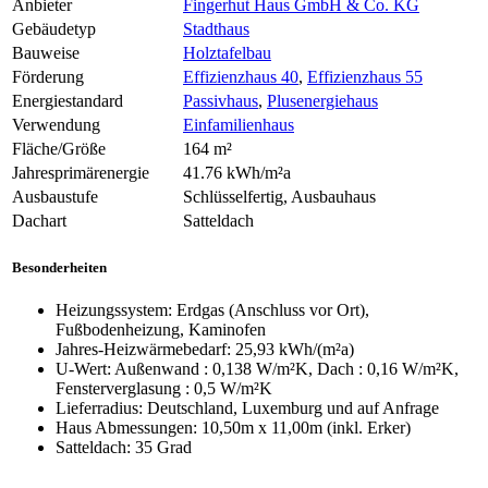
Anbieter
Fingerhut Haus GmbH & Co. KG
Gebäudetyp
Stadthaus
Bauweise
Holztafelbau
Förderung
Effizienzhaus 40
,
Effizienzhaus 55
Energiestandard
Passivhaus
,
Plusenergiehaus
Verwendung
Einfamilienhaus
Fläche/Größe
164 m²
Jahresprimärenergie
41.76 kWh/m²a
Ausbaustufe
Schlüsselfertig, Ausbauhaus
Dachart
Satteldach
Besonderheiten
Heizungssystem: Erdgas (Anschluss vor Ort),
Fußbodenheizung, Kaminofen
Jahres-Heizwärmebedarf: 25,93 kWh/(m²a)
U-Wert: Außenwand : 0,138 W/m²K, Dach : 0,16 W/m²K,
Fensterverglasung : 0,5 W/m²K
Lieferradius: Deutschland, Luxemburg und auf Anfrage
Haus Abmessungen: 10,50m x 11,00m (inkl. Erker)
Satteldach: 35 Grad