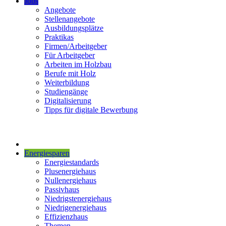
Jobs
Angebote
Stellenangebote
Ausbildungsplätze
Praktikas
Firmen/Arbeitgeber
Für Arbeitgeber
Arbeiten im Holzbau
Berufe mit Holz
Weiterbildung
Studiengänge
Digitalisierung
Tipps für digitale Bewerbung
Energiesparen
Energiestandards
Plusenergiehaus
Nullenergiehaus
Passivhaus
Niedrigstenergiehaus
Niedrigenergiehaus
Effizienzhaus
Themen