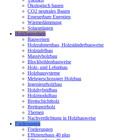
Ökologisch bauen
CO2 neutrales Bauen
Erneuerbare Energien
Wärmedämmung
Solaranlagen
Holzbauweisen
Bauweisen
Holzrahmenbau, Holzständerbauweise
Holztafelbau
Massivholzbau
Blockbohlenbauweise
Holz- und Lehmbau
Holzbausysteme
Mehrgeschossiger Holzbau
Ingenieurholzbau
Holzhybridbau
Holzmodulbau
Brettschichtholz
Brettsperrholz
Themen
Nachverdichtung in Holzbauweise
Förderungen
Förderungen
Effizienzhaus 40 plus