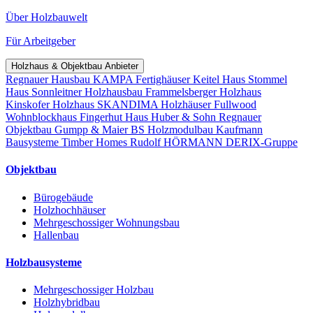
Über Holzbauwelt
Für Arbeitgeber
Holzhaus & Objektbau Anbieter
Regnauer Hausbau
KAMPA Fertighäuser
Keitel Haus
Stommel
Haus
Sonnleitner Holzhausbau
Frammelsberger Holzhaus
Kinskofer Holzhaus
SKANDIMA Holzhäuser
Fullwood
Wohnblockhaus
Fingerhut Haus
Huber & Sohn
Regnauer
Objektbau
Gumpp & Maier
BS Holzmodulbau
Kaufmann
Bausysteme
Timber Homes
Rudolf HÖRMANN
DERIX-Gruppe
Objektbau
Bürogebäude
Holzhochhäuser
Mehrgeschossiger Wohnungsbau
Hallenbau
Holzbausysteme
Mehrgeschossiger Holzbau
Holzhybridbau