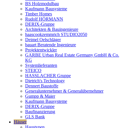
BS Holzmodulbau
Kaufmann Bausysteme
Timber Homes
Rudolf HÖRMANN
DERIX-Gruppe
Architekten & Bauingenieure
haascookzemmrich STUDIO2050
Deimel Oelschläger
bauart Beratende Ingenieure
Projektentwickler
GARBE Urban Real Estate Germany GmbH & Co.
KG
Systemlieferanten
STEICO
HASSLACHER Gruppe
Dietrich's Technology
Dennert Baustoffe
Generalunternehmer & Generalübernehmer
Gumpp & Maier
Kaufmann Bausysteme
DERIX-Gruppe
Baufinanzierung
GLS Bank
Häuser
Haustypen