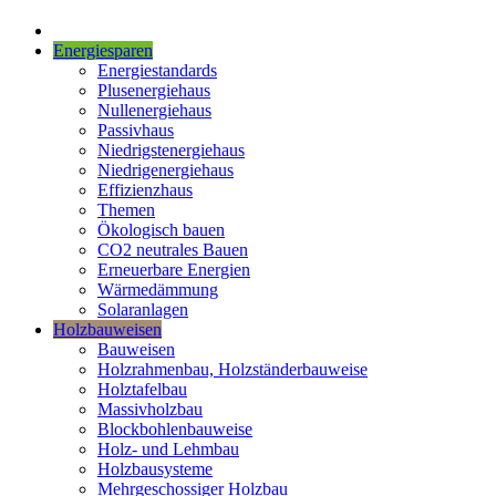
Energiesparen
Energiestandards
Plusenergiehaus
Nullenergiehaus
Passivhaus
Niedrigstenergiehaus
Niedrigenergiehaus
Effizienzhaus
Themen
Ökologisch bauen
CO2 neutrales Bauen
Erneuerbare Energien
Wärmedämmung
Solaranlagen
Holzbauweisen
Bauweisen
Holzrahmenbau, Holzständerbauweise
Holztafelbau
Massivholzbau
Blockbohlenbauweise
Holz- und Lehmbau
Holzbausysteme
Mehrgeschossiger Holzbau