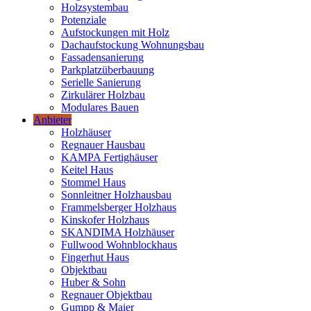
Holzsystembau
Potenziale
Aufstockungen mit Holz
Dachaufstockung Wohnungsbau
Fassadensanierung
Parkplatzüberbauung
Serielle Sanierung
Zirkulärer Holzbau
Modulares Bauen
Anbieter
Holzhäuser
Regnauer Hausbau
KAMPA Fertighäuser
Keitel Haus
Stommel Haus
Sonnleitner Holzhausbau
Frammelsberger Holzhaus
Kinskofer Holzhaus
SKANDIMA Holzhäuser
Fullwood Wohnblockhaus
Fingerhut Haus
Objektbau
Huber & Sohn
Regnauer Objektbau
Gumpp & Maier