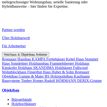
mehrgeschossiger Wohnungsbau, serielle Sanierung oder
Hybridbauweise – hier finden Sie Expertise.
Partner werden
Über Holzbauwelt
Für Arbeitgeber
Holzhaus & Objektbau Anbieter
Regnauer Hausbau
KAMPA Fertighäuser
Keitel Haus
Stommel
Haus
Sonnleitner Holzhausbau
Frammelsberger Holzhaus
Kinskofer Holzhaus
SKANDIMA Holzhäuser
Fullwood
Wohnblockhaus
Fingerhut Haus
Huber & Sohn
Regnauer
Objektbau
Gumpp & Maier
BS Holzmodulbau
Kaufmann
Bausysteme
Timber Homes
Rudolf HÖRMANN
DERIX-Gruppe
Objektbau
Bürogebäude
Holzhochhäuser