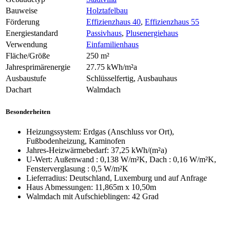
Bauweise
Holztafelbau
Förderung
Effizienzhaus 40
,
Effizienzhaus 55
Energiestandard
Passivhaus
,
Plusenergiehaus
Verwendung
Einfamilienhaus
Fläche/Größe
250 m²
Jahresprimärenergie
27.75 kWh/m²a
Ausbaustufe
Schlüsselfertig, Ausbauhaus
Dachart
Walmdach
Besonderheiten
Heizungssystem: Erdgas (Anschluss vor Ort),
Fußbodenheizung, Kaminofen
Jahres-Heizwärmebedarf: 37,25 kWh/(m²a)
U-Wert: Außenwand : 0,138 W/m²K, Dach : 0,16 W/m²K,
Fensterverglasung : 0,5 W/m²K
Lieferradius: Deutschland, Luxemburg und auf Anfrage
Haus Abmessungen: 11,865m x 10,50m
Walmdach mit Aufschieblingen: 42 Grad