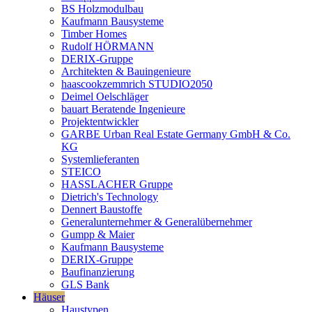
BS Holzmodulbau
Kaufmann Bausysteme
Timber Homes
Rudolf HÖRMANN
DERIX-Gruppe
Architekten & Bauingenieure
haascookzemmrich STUDIO2050
Deimel Oelschläger
bauart Beratende Ingenieure
Projektentwickler
GARBE Urban Real Estate Germany GmbH & Co.
KG
Systemlieferanten
STEICO
HASSLACHER Gruppe
Dietrich's Technology
Dennert Baustoffe
Generalunternehmer & Generalübernehmer
Gumpp & Maier
Kaufmann Bausysteme
DERIX-Gruppe
Baufinanzierung
GLS Bank
Häuser
Haustypen