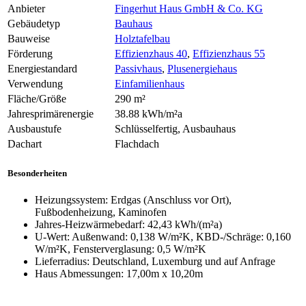
Anbieter
Fingerhut Haus GmbH & Co. KG
Gebäudetyp
Bauhaus
Bauweise
Holztafelbau
Förderung
Effizienzhaus 40
,
Effizienzhaus 55
Energiestandard
Passivhaus
,
Plusenergiehaus
Verwendung
Einfamilienhaus
Fläche/Größe
290 m²
Jahresprimärenergie
38.88 kWh/m²a
Ausbaustufe
Schlüsselfertig, Ausbauhaus
Dachart
Flachdach
Besonderheiten
Heizungssystem: Erdgas (Anschluss vor Ort),
Fußbodenheizung, Kaminofen
Jahres-Heizwärmebedarf: 42,43 kWh/(m²a)
U-Wert: Außenwand: 0,138 W/m²K, KBD-/Schräge: 0,160
W/m²K, Fensterverglasung: 0,5 W/m²K
Lieferradius: Deutschland, Luxemburg und auf Anfrage
Haus Abmessungen: 17,00m x 10,20m