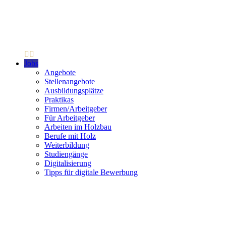
Jobs
Angebote
Stellenangebote
Ausbildungsplätze
Praktikas
Firmen/Arbeitgeber
Für Arbeitgeber
Arbeiten im Holzbau
Berufe mit Holz
Weiterbildung
Studiengänge
Digitalisierung
Tipps für digitale Bewerbung