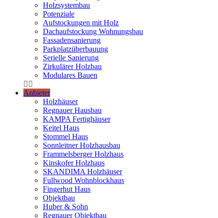
Holzsystembau
Potenziale
Aufstockungen mit Holz
Dachaufstockung Wohnungsbau
Fassadensanierung
Parkplatzüberbauung
Serielle Sanierung
Zirkulärer Holzbau
Modulares Bauen
Anbieter
Holzhäuser
Regnauer Hausbau
KAMPA Fertighäuser
Keitel Haus
Stommel Haus
Sonnleitner Holzhausbau
Frammelsberger Holzhaus
Kinskofer Holzhaus
SKANDIMA Holzhäuser
Fullwood Wohnblockhaus
Fingerhut Haus
Objektbau
Huber & Sohn
Regnauer Objektbau