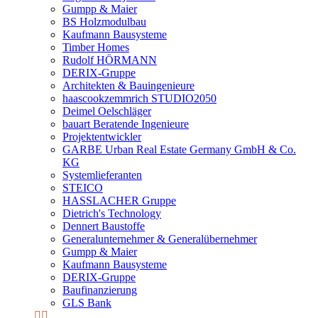
Gumpp & Maier
BS Holzmodulbau
Kaufmann Bausysteme
Timber Homes
Rudolf HÖRMANN
DERIX-Gruppe
Architekten & Bauingenieure
haascookzemmrich STUDIO2050
Deimel Oelschläger
bauart Beratende Ingenieure
Projektentwickler
GARBE Urban Real Estate Germany GmbH & Co.
KG
Systemlieferanten
STEICO
HASSLACHER Gruppe
Dietrich's Technology
Dennert Baustoffe
Generalunternehmer & Generalübernehmer
Gumpp & Maier
Kaufmann Bausysteme
DERIX-Gruppe
Baufinanzierung
GLS Bank