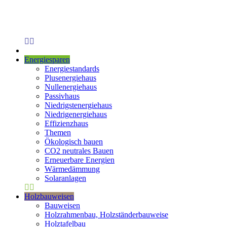
Energiesparen
Energiestandards
Plusenergiehaus
Nullenergiehaus
Passivhaus
Niedrigstenergiehaus
Niedrigenergiehaus
Effizienzhaus
Themen
Ökologisch bauen
CO2 neutrales Bauen
Erneuerbare Energien
Wärmedämmung
Solaranlagen
Holzbauweisen
Bauweisen
Holzrahmenbau, Holzständerbauweise
Holztafelbau