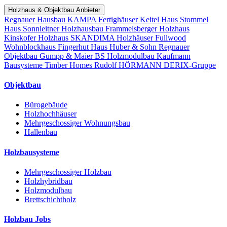
Holzhaus & Objektbau Anbieter
Regnauer Hausbau
KAMPA Fertighäuser
Keitel Haus
Stommel
Haus
Sonnleitner Holzhausbau
Frammelsberger Holzhaus
Kinskofer Holzhaus
SKANDIMA Holzhäuser
Fullwood
Wohnblockhaus
Fingerhut Haus
Huber & Sohn
Regnauer
Objektbau
Gumpp & Maier
BS Holzmodulbau
Kaufmann
Bausysteme
Timber Homes
Rudolf HÖRMANN
DERIX-Gruppe
Objektbau
Bürogebäude
Holzhochhäuser
Mehrgeschossiger Wohnungsbau
Hallenbau
Holzbausysteme
Mehrgeschossiger Holzbau
Holzhybridbau
Holzmodulbau
Brettschichtholz
Holzbau Jobs