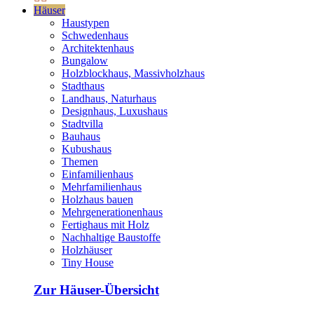
Häuser
Haustypen
Schwedenhaus
Architektenhaus
Bungalow
Holzblockhaus, Massivholzhaus
Stadthaus
Landhaus, Naturhaus
Designhaus, Luxushaus
Stadtvilla
Bauhaus
Kubushaus
Themen
Einfamilienhaus
Mehrfamilienhaus
Holzhaus bauen
Mehrgenerationenhaus
Fertighaus mit Holz
Nachhaltige Baustoffe
Holzhäuser
Tiny House
Zur Häuser-Übersicht