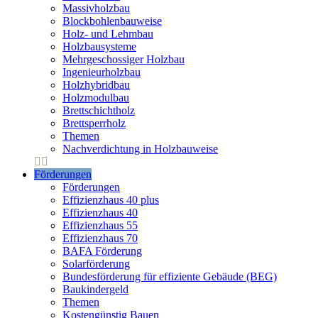
Massivholzbau
Blockbohlenbauweise
Holz- und Lehmbau
Holzbausysteme
Mehrgeschossiger Holzbau
Ingenieurholzbau
Holzhybridbau
Holzmodulbau
Brettschichtholz
Brettsperrholz
Themen
Nachverdichtung in Holzbauweise
Förderungen
Förderungen
Effizienzhaus 40 plus
Effizienzhaus 40
Effizienzhaus 55
Effizienzhaus 70
BAFA Förderung
Solarförderung
Bundesförderung für effiziente Gebäude (BEG)
Baukindergeld
Themen
Kostengünstig Bauen