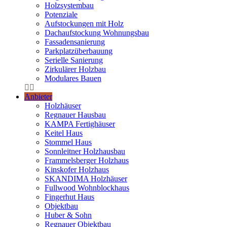
Holzsystembau
Potenziale
Aufstockungen mit Holz
Dachaufstockung Wohnungsbau
Fassadensanierung
Parkplatzüberbauung
Serielle Sanierung
Zirkulärer Holzbau
Modulares Bauen
Anbieter
Holzhäuser
Regnauer Hausbau
KAMPA Fertighäuser
Keitel Haus
Stommel Haus
Sonnleitner Holzhausbau
Frammelsberger Holzhaus
Kinskofer Holzhaus
SKANDIMA Holzhäuser
Fullwood Wohnblockhaus
Fingerhut Haus
Objektbau
Huber & Sohn
Regnauer Objektbau