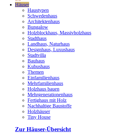
Häuser
Haustypen
Schwedenhaus
Architektenhaus
Bungalow
Holzblockhaus, Massivholzhaus
Stadthaus
Landhaus, Naturhaus
Designhaus, Luxushaus
Stadtvilla
Bauhaus
Kubushaus
Themen
Einfamilienhaus
Mehrfamilienhaus
Holzhaus bauen
Mehrgenerationenhaus
Fertighaus mit Holz
Nachhaltige Baustoffe
Holzhäuser
Tiny House
Zur Häuser-Übersicht