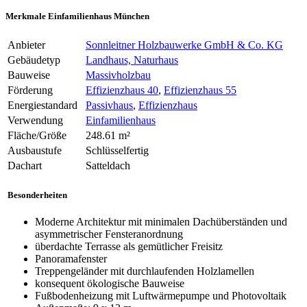
Merkmale Einfamilienhaus München
Anbieter
Sonnleitner Holzbauwerke GmbH & Co. KG
Gebäudetyp
Landhaus, Naturhaus
Bauweise
Massivholzbau
Förderung
Effizienzhaus 40
,
Effizienzhaus 55
Energiestandard
Passivhaus
,
Effizienzhaus
Verwendung
Einfamilienhaus
Fläche/Größe
248.61 m²
Ausbaustufe
Schlüsselfertig
Dachart
Satteldach
Besonderheiten
Moderne Architektur mit minimalen Dachüberständen und
asymmetrischer Fensteranordnung
überdachte Terrasse als gemütlicher Freisitz
Panoramafenster
Treppengeländer mit durchlaufenden Holzlamellen
konsequent ökologische Bauweise
Fußbodenheizung mit Luftwärmepumpe und Photovoltaik