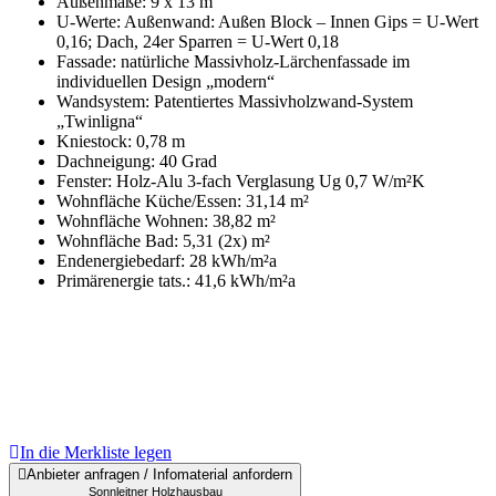
Außenmaße: 9 x 13 m
U-Werte: Außenwand: Außen Block – Innen Gips = U-Wert
0,16; Dach, 24er Sparren = U-Wert 0,18
Fassade: natürliche Massivholz-Lärchenfassade im
individuellen Design „modern“
Wandsystem: Patentiertes Massivholzwand-System
„Twinligna“
Kniestock: 0,78 m
Dachneigung: 40 Grad
Fenster: Holz-Alu 3-fach Verglasung Ug 0,7 W/m²K
Wohnfläche Küche/Essen: 31,14 m²
Wohnfläche Wohnen: 38,82 m²
Wohnfläche Bad: 5,31 (2x) m²
Endenergiebedarf: 28 kWh/m²a
Primärenergie tats.: 41,6 kWh/m²a
In die Merkliste legen
Anbieter anfragen / Infomaterial anfordern
Sonnleitner Holzhausbau