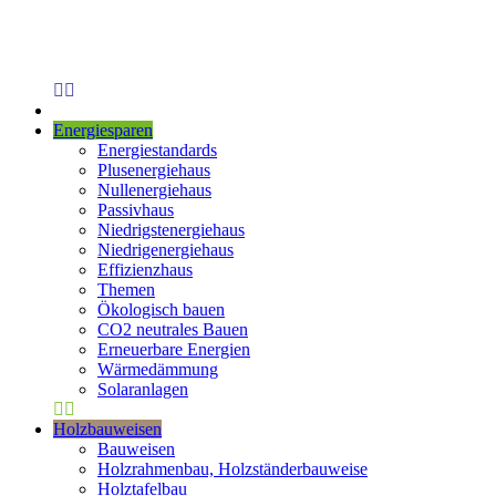
Energiesparen
Energiestandards
Plusenergiehaus
Nullenergiehaus
Passivhaus
Niedrigstenergiehaus
Niedrigenergiehaus
Effizienzhaus
Themen
Ökologisch bauen
CO2 neutrales Bauen
Erneuerbare Energien
Wärmedämmung
Solaranlagen
Holzbauweisen
Bauweisen
Holzrahmenbau, Holzständerbauweise
Holztafelbau