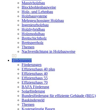
Massivholzbau
Blockbohlenbauweise
Holz- und Lehmbau
Holzbausysteme
Mehrgeschossiger Holzbau
Ingenieurholzbau
Holzhybridbau
Holzmodulbau
Brettschichtholz
Brettsperrholz
Themen
Nachverdichtung in Holzbauweise
Förderungen
Förderungen
Effizienzhaus 40 plus
Effizienzhaus 40
Effizienzhaus 55
Effizienzhaus 70
BAFA Förderung
Solarförderung
Bundesförderung für effiziente Gebäude (BEG)
Baukindergeld
Themen
Kostengünstig Bauen