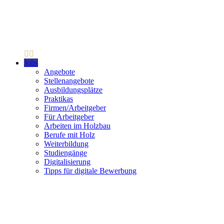
Jobs
Angebote
Stellenangebote
Ausbildungsplätze
Praktikas
Firmen/Arbeitgeber
Für Arbeitgeber
Arbeiten im Holzbau
Berufe mit Holz
Weiterbildung
Studiengänge
Digitalisierung
Tipps für digitale Bewerbung