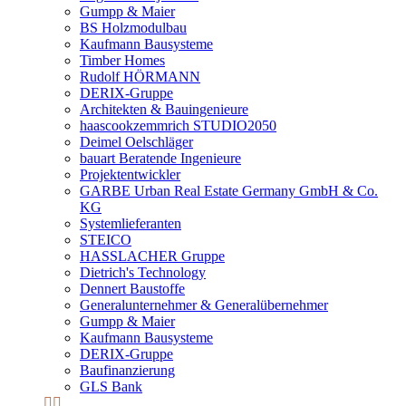
Gumpp & Maier
BS Holzmodulbau
Kaufmann Bausysteme
Timber Homes
Rudolf HÖRMANN
DERIX-Gruppe
Architekten & Bauingenieure
haascookzemmrich STUDIO2050
Deimel Oelschläger
bauart Beratende Ingenieure
Projektentwickler
GARBE Urban Real Estate Germany GmbH & Co.
KG
Systemlieferanten
STEICO
HASSLACHER Gruppe
Dietrich's Technology
Dennert Baustoffe
Generalunternehmer & Generalübernehmer
Gumpp & Maier
Kaufmann Bausysteme
DERIX-Gruppe
Baufinanzierung
GLS Bank