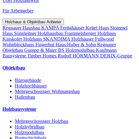
Über Holzbauwelt
Für Arbeitgeber
Holzhaus & Objektbau Anbieter
Regnauer Hausbau
KAMPA Fertighäuser
Keitel Haus
Stommel
Haus
Sonnleitner Holzhausbau
Frammelsberger Holzhaus
Kinskofer Holzhaus
SKANDIMA Holzhäuser
Fullwood
Wohnblockhaus
Fingerhut Haus
Huber & Sohn
Regnauer
Objektbau
Gumpp & Maier
BS Holzmodulbau
Kaufmann
Bausysteme
Timber Homes
Rudolf HÖRMANN
DERIX-Gruppe
Objektbau
Bürogebäude
Holzhochhäuser
Mehrgeschossiger Wohnungsbau
Hallenbau
Holzbausysteme
Mehrgeschossiger Holzbau
Holzhybridbau
Holzmodulbau
Brettschichtholz