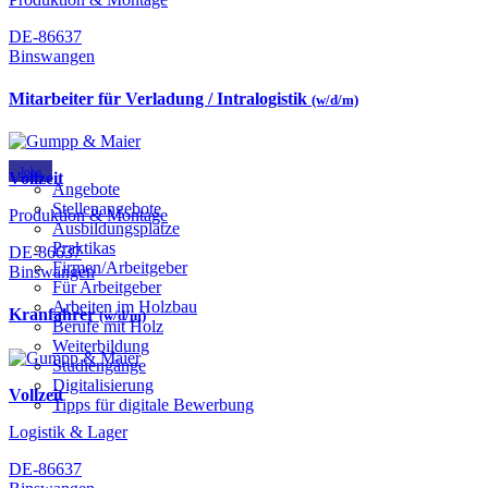
DE-86637
Binswangen
Mitarbeiter für Verladung / Intralogistik
(w/d/m)
Jobs
Vollzeit
Angebote
Stellenangebote
Produktion & Montage
Ausbildungsplätze
Praktikas
DE-86637
Firmen/Arbeitgeber
Binswangen
Für Arbeitgeber
Arbeiten im Holzbau
Kranfahrer
(w/d/m)
Berufe mit Holz
Weiterbildung
Studiengänge
Digitalisierung
Vollzeit
Tipps für digitale Bewerbung
Logistik & Lager
DE-86637