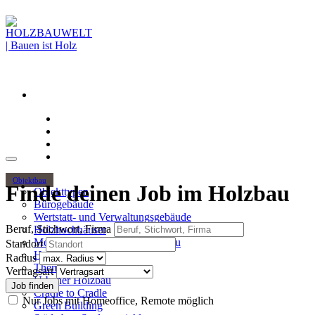
Objektbau
Finde deinen Job im Holzbau
Objekttypen
Bürogebäude
Wertstatt- und Verwaltungsgebäude
Beruf, Stichwort, Firma
Holzhochhäuser
Mehrgeschossiger Wohnungsbau
Standort
Hallenbau
Radius
Themen
Vertragsart
Urbaner Holzbau
Cradle to Cradle
Nur Jobs mit Homeoffice, Remote möglich
Green Building