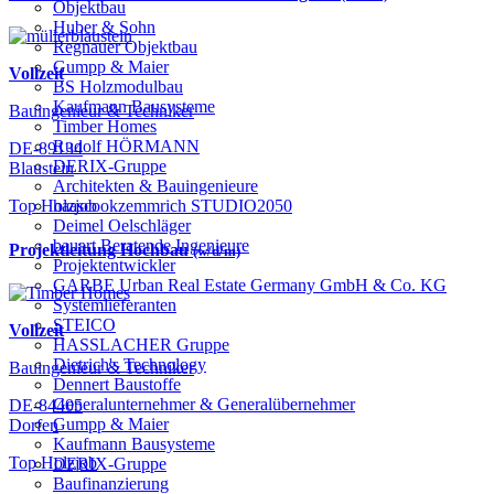
Objektbau
Huber & Sohn
Regnauer Objektbau
Gumpp & Maier
Vollzeit
BS Holzmodulbau
Kaufmann Bausysteme
Bauingenieur & Techniker
Timber Homes
Rudolf HÖRMANN
DE-89134
DERIX-Gruppe
Blaustein
Architekten & Bauingenieure
haascookzemmrich STUDIO2050
Top Holzjob
Deimel Oelschläger
bauart Beratende Ingenieure
Projektleitung Hochbau
(w/d/m)
Projektentwickler
GARBE Urban Real Estate Germany GmbH & Co. KG
Systemlieferanten
STEICO
Vollzeit
HASSLACHER Gruppe
Dietrich's Technology
Bauingenieur & Techniker
Dennert Baustoffe
Generalunternehmer & Generalübernehmer
DE-84405
Gumpp & Maier
Dorfen
Kaufmann Bausysteme
Top Holzjob
DERIX-Gruppe
Baufinanzierung