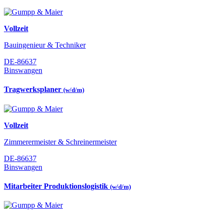
Vollzeit
Bauingenieur & Techniker
DE-86637
Binswangen
Tragwerksplaner
(w/d/m)
Vollzeit
Zimmerermeister & Schreinermeister
DE-86637
Binswangen
Mitarbeiter Produktionslogistik
(w/d/m)