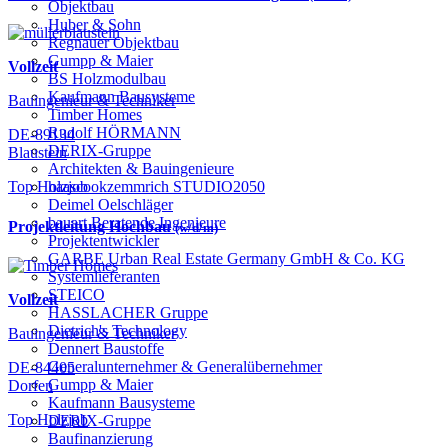
Objektbau
Huber & Sohn
Regnauer Objektbau
Gumpp & Maier
Vollzeit
BS Holzmodulbau
Kaufmann Bausysteme
Bauingenieur & Techniker
Timber Homes
Rudolf HÖRMANN
DE-89134
DERIX-Gruppe
Blaustein
Architekten & Bauingenieure
haascookzemmrich STUDIO2050
Top Holzjob
Deimel Oelschläger
bauart Beratende Ingenieure
Projektleitung Hochbau
(w/d/m)
Projektentwickler
GARBE Urban Real Estate Germany GmbH & Co. KG
Systemlieferanten
STEICO
Vollzeit
HASSLACHER Gruppe
Dietrich's Technology
Bauingenieur & Techniker
Dennert Baustoffe
Generalunternehmer & Generalübernehmer
DE-84405
Gumpp & Maier
Dorfen
Kaufmann Bausysteme
Top Holzjob
DERIX-Gruppe
Baufinanzierung