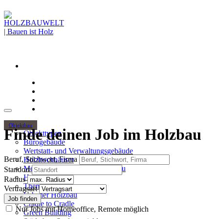
Objektbau
Finde deinen Job im Holzbau
Objekttypen
Bürogebäude
Wertstatt- und Verwaltungsgebäude
Beruf, Stichwort, Firma
Holzhochhäuser
Mehrgeschossiger Wohnungsbau
Standort
Hallenbau
Radius
Themen
Vertragsart
Urbaner Holzbau
Cradle to Cradle
Nur Jobs mit Homeoffice, Remote möglich
Green Building