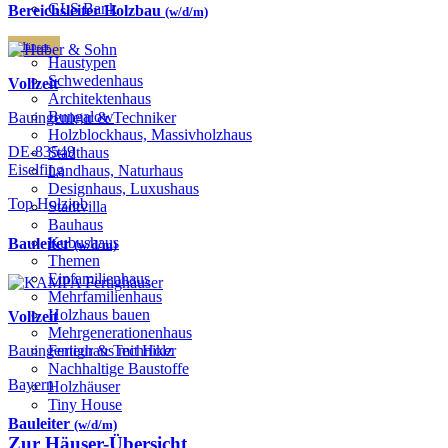
GLS Bank
Bereichsleiter Holzbau
(w/d/m)
Häuser
Haustypen
Schwedenhaus
Vollzeit
Architektenhaus
Bungalow
Bauingenieur & Techniker
Holzblockhaus, Massivholzhaus
DE-83549
Stadthaus
Eiselfing
Landhaus, Naturhaus
Designhaus, Luxushaus
Top Holzjob
Stadtvilla
Bauhaus
Kubushaus
Bauleiter
(w/d/m)
Themen
Einfamilienhaus
Mehrfamilienhaus
Holzhaus bauen
Vollzeit
Mehrgenerationenhaus
Bauingenieur & Techniker
Fertighaus mit Holz
Nachhaltige Baustoffe
Bayern
Holzhäuser
Tiny House
Bauleiter
(w/d/m)
Zur Häuser-Übersicht