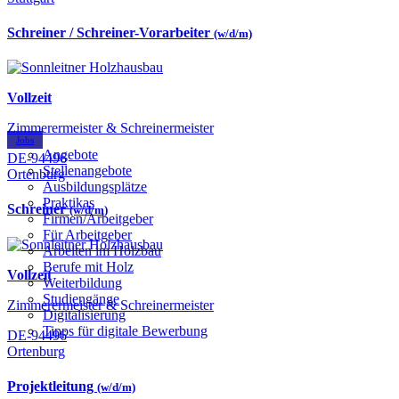
Schreiner / Schreiner-Vorarbeiter
(w/d/m)
Vollzeit
Zimmerermeister & Schreinermeister
Jobs
Angebote
DE-94496
Stellenangebote
Ortenburg
Ausbildungsplätze
Praktikas
Schreiner
(w/d/m)
Firmen/Arbeitgeber
Für Arbeitgeber
Arbeiten im Holzbau
Berufe mit Holz
Vollzeit
Weiterbildung
Studiengänge
Zimmerermeister & Schreinermeister
Digitalisierung
Tipps für digitale Bewerbung
DE-94496
Ortenburg
Projektleitung
(w/d/m)