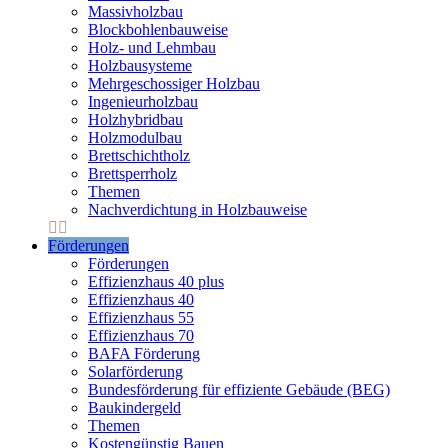
Massivholzbau
Blockbohlenbauweise
Holz- und Lehmbau
Holzbausysteme
Mehrgeschossiger Holzbau
Ingenieurholzbau
Holzhybridbau
Holzmodulbau
Brettschichtholz
Brettsperrholz
Themen
Nachverdichtung in Holzbauweise
Förderungen
Förderungen
Effizienzhaus 40 plus
Effizienzhaus 40
Effizienzhaus 55
Effizienzhaus 70
BAFA Förderung
Solarförderung
Bundesförderung für effiziente Gebäude (BEG)
Baukindergeld
Themen
Kostengünstig Bauen