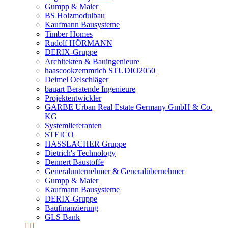
Gumpp & Maier
BS Holzmodulbau
Kaufmann Bausysteme
Timber Homes
Rudolf HÖRMANN
DERIX-Gruppe
Architekten & Bauingenieure
haascookzemmrich STUDIO2050
Deimel Oelschläger
bauart Beratende Ingenieure
Projektentwickler
GARBE Urban Real Estate Germany GmbH & Co.
KG
Systemlieferanten
STEICO
HASSLACHER Gruppe
Dietrich's Technology
Dennert Baustoffe
Generalunternehmer & Generalübernehmer
Gumpp & Maier
Kaufmann Bausysteme
DERIX-Gruppe
Baufinanzierung
GLS Bank