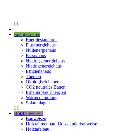
Energiesparen
Energiestandards
Plusenergiehaus
Nullenergiehaus
Passivhaus
Niedrigstenergiehaus
Niedrigenergiehaus
Effizienzhaus
Themen
Ökologisch bauen
CO2 neutrales Bauen
Erneuerbare Energien
Wärmedämmung
Solaranlagen
Holzbauweisen
Bauweisen
Holzrahmenbau, Holzständerbauweise
Holztafelbau