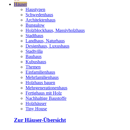
Häuser
Haustypen
Schwedenhaus
Architektenhaus
Bungalow
Holzblockhaus, Massivholzhaus
Stadthaus
Landhaus, Naturhaus
Designhaus, Luxushaus
Stadtvilla
Bauhaus
Kubushaus
Themen
Einfamilienhaus
Mehrfamilienhaus
Holzhaus bauen
Mehrgenerationenhaus
Fertighaus mit Holz
Nachhaltige Baustoffe
Holzhäuser
Tiny House
Zur Häuser-Übersicht