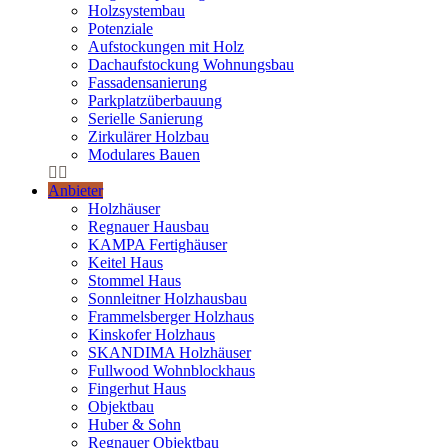
Holzsystembau
Potenziale
Aufstockungen mit Holz
Dachaufstockung Wohnungsbau
Fassadensanierung
Parkplatzüberbauung
Serielle Sanierung
Zirkulärer Holzbau
Modulares Bauen
Anbieter
Holzhäuser
Regnauer Hausbau
KAMPA Fertighäuser
Keitel Haus
Stommel Haus
Sonnleitner Holzhausbau
Frammelsberger Holzhaus
Kinskofer Holzhaus
SKANDIMA Holzhäuser
Fullwood Wohnblockhaus
Fingerhut Haus
Objektbau
Huber & Sohn
Regnauer Objektbau