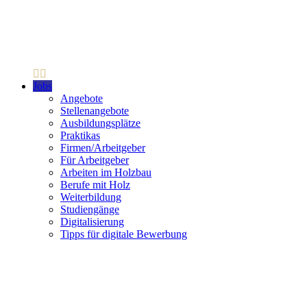
Jobs
Angebote
Stellenangebote
Ausbildungsplätze
Praktikas
Firmen/Arbeitgeber
Für Arbeitgeber
Arbeiten im Holzbau
Berufe mit Holz
Weiterbildung
Studiengänge
Digitalisierung
Tipps für digitale Bewerbung