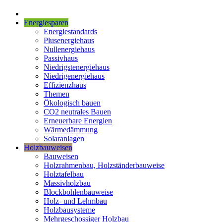
Energiesparen
Energiestandards
Plusenergiehaus
Nullenergiehaus
Passivhaus
Niedrigstenergiehaus
Niedrigenergiehaus
Effizienzhaus
Themen
Ökologisch bauen
CO2 neutrales Bauen
Erneuerbare Energien
Wärmedämmung
Solaranlagen
Holzbauweisen
Bauweisen
Holzrahmenbau, Holzständerbauweise
Holztafelbau
Massivholzbau
Blockbohlenbauweise
Holz- und Lehmbau
Holzbausysteme
Mehrgeschossiger Holzbau