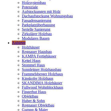
Holzsystembau
Potenziale
Aufstockungen mit Holz
Dachaufstockung Wohnungsbau
Fassadensanierung
Parkplatzüberbauung
Serielle Sanierung
Zirkulärer Holzbau
Modulares Bauen
Anbieter
Holzhäuser
Regnauer Hausbau
KAMPA Fertighäuser
Keitel Haus
Stommel Haus
Sonnleitner Holzhausbau
Frammelsberger Holzhaus
Kinskofer Holzhaus
SKANDIMA Holzhäuser
Fullwood Wohnblockhaus
Fingerhut Haus
Objektbau
Huber & Sohn
Regnauer Objektbau
Gumpp & Maier