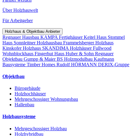
Über Holzbauwelt
Für Arbeitgeber
Holzhaus & Objektbau Anbieter
Regnauer Hausbau
KAMPA Fertighäuser
Keitel Haus
Stommel
Haus
Sonnleitner Holzhausbau
Frammelsberger Holzhaus
Kinskofer Holzhaus
SKANDIMA Holzhäuser
Fullwood
Wohnblockhaus
Fingerhut Haus
Huber & Sohn
Regnauer
Objektbau
Gumpp & Maier
BS Holzmodulbau
Kaufmann
Bausysteme
Timber Homes
Rudolf HÖRMANN
DERIX-Gruppe
Objektbau
Bürogebäude
Holzhochhäuser
Mehrgeschossiger Wohnungsbau
Hallenbau
Holzbausysteme
Mehrgeschossiger Holzbau
Holzhybridbau