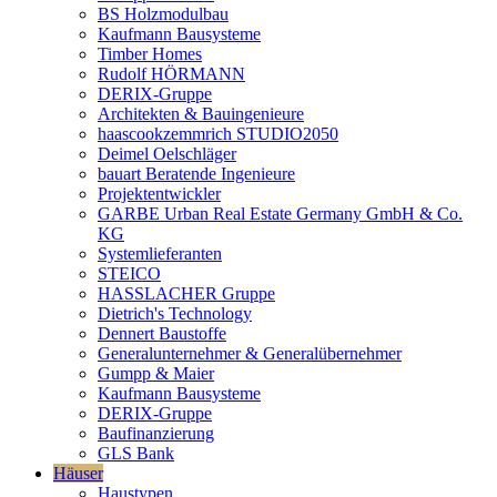
BS Holzmodulbau
Kaufmann Bausysteme
Timber Homes
Rudolf HÖRMANN
DERIX-Gruppe
Architekten & Bauingenieure
haascookzemmrich STUDIO2050
Deimel Oelschläger
bauart Beratende Ingenieure
Projektentwickler
GARBE Urban Real Estate Germany GmbH & Co.
KG
Systemlieferanten
STEICO
HASSLACHER Gruppe
Dietrich's Technology
Dennert Baustoffe
Generalunternehmer & Generalübernehmer
Gumpp & Maier
Kaufmann Bausysteme
DERIX-Gruppe
Baufinanzierung
GLS Bank
Häuser
Haustypen