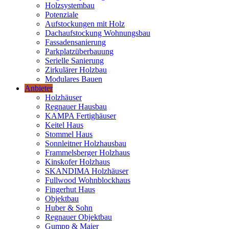
Holzsystembau
Potenziale
Aufstockungen mit Holz
Dachaufstockung Wohnungsbau
Fassadensanierung
Parkplatzüberbauung
Serielle Sanierung
Zirkulärer Holzbau
Modulares Bauen
Anbieter
Holzhäuser
Regnauer Hausbau
KAMPA Fertighäuser
Keitel Haus
Stommel Haus
Sonnleitner Holzhausbau
Frammelsberger Holzhaus
Kinskofer Holzhaus
SKANDIMA Holzhäuser
Fullwood Wohnblockhaus
Fingerhut Haus
Objektbau
Huber & Sohn
Regnauer Objektbau
Gumpp & Maier