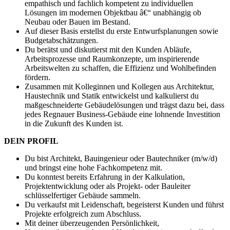
empathisch und fachlich kompetent zu individuellen
Lösungen im modernen Objektbau â€“ unabhängig ob
Neubau oder Bauen im Bestand.
Auf dieser Basis erstellst du erste Entwurfsplanungen sowie
Budgetabschätzungen.
Du berätst und diskutierst mit den Kunden Abläufe,
Arbeitsprozesse und Raumkonzepte, um inspirierende
Arbeitswelten zu schaffen, die Effizienz und Wohlbefinden
fördern.
Zusammen mit Kolleginnen und Kollegen aus Architektur,
Haustechnik und Statik entwickelst und kalkulierst du
maßgeschneiderte Gebäudelösungen und trägst dazu bei, dass
jedes Regnauer Business-Gebäude eine lohnende Investition
in die Zukunft des Kunden ist.
DEIN PROFIL
Du bist Architekt, Bauingenieur oder Bautechniker (m/w/d)
und bringst eine hohe Fachkompetenz mit.
Du konntest bereits Erfahrung in der Kalkulation,
Projektentwicklung oder als Projekt- oder Bauleiter
schlüsselfertiger Gebäude sammeln.
Du verkaufst mit Leidenschaft, begeisterst Kunden und führst
Projekte erfolgreich zum Abschluss.
Mit deiner überzeugenden Persönlichkeit,