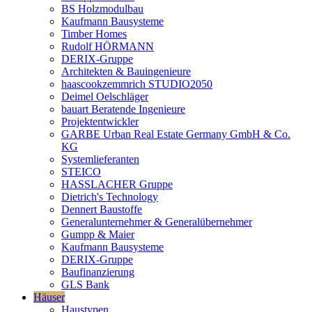
BS Holzmodulbau
Kaufmann Bausysteme
Timber Homes
Rudolf HÖRMANN
DERIX-Gruppe
Architekten & Bauingenieure
haascookzemmrich STUDIO2050
Deimel Oelschläger
bauart Beratende Ingenieure
Projektentwickler
GARBE Urban Real Estate Germany GmbH & Co.
KG
Systemlieferanten
STEICO
HASSLACHER Gruppe
Dietrich's Technology
Dennert Baustoffe
Generalunternehmer & Generalübernehmer
Gumpp & Maier
Kaufmann Bausysteme
DERIX-Gruppe
Baufinanzierung
GLS Bank
Häuser
Haustypen