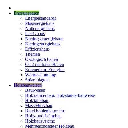
Energiesparen
Energiestandards
Plusenergiehaus
Nullenergiehaus
Passivhaus
Niedrigstenergiehaus
Niedrigenergiehaus
Effizienzhaus
Themen
Ökologisch bauen
CO2 neutrales Bauen
Erneuerbare Energien
Wärmedämmung
Solaranlagen
Holzbauweisen
Bauweisen
Holzrahmenbau, Holzständerbauweise
Holztafelbau
Massivholzbau
Blockbohlenbauweise
Holz- und Lehmbau
Holzbausysteme
Mehrgeschossiger Holzbau