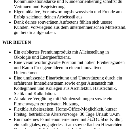
Kommunikationsstärke und Kundenorientierung schaffst du
Vertrauen und Begeisterung.
Eigeninitiative, Verantwortungsbewusstsein und Freude am
Erfolg zeichnen deinen Arbeitsstil aus.
Dank deines souveränen Auftretens fühlen sich unsere
Kunden, vorwiegend aus dem unternehmerischen Mittelstand,
gut bei dir aufgehoben.
WIR BIETEN
Ein etabliertes Premiumprodukt mit Alleinstellung in
Ökologie und Energieeffizienz.
Eine verantwortungsvolle Position mit hohen Freiheitsgraden
und Raum für eigene Ideen in einem innovativen
Unternehmen.
Eine umfassende Einarbeitung und Unterstützung durch ein
erfahrenes Innendienstteam sowie enger Austausch mit
Kolleginnen und Kollegen aus Architektur, Haustechnik,
Statik und Kalkulation.
Attraktive Vergütung mit Prämienzahlungen sowie ein
Firmenwagen zur privaten Nutzung.
Flexible Arbeitszeiten, Home-Office-Möglichkeit, kurzer
Freitag, betriebliche Altersvorsorge, 30 Tage Urlaub u.v.m.
Ein modernes Familienunternehmen mit â€žDUâ€œ-Kultur,
ein kollegiales, engagiertes Team sowie flachen Hierarchien.