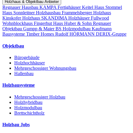
Holzhaus & Objektbau Anbieter
Regnauer Hausbau
KAMPA Fertighäuser
Keitel Haus
Stommel
Haus
Sonnleitner Holzhausbau
Frammelsberger Holzhaus
Kinskofer Holzhaus
SKANDIMA Holzhäuser
Fullwood
Wohnblockhaus
Fingerhut Haus
Huber & Sohn
Regnauer
Objektbau
Gumpp & Maier
BS Holzmodulbau
Kaufmann
Bausysteme
Timber Homes
Rudolf HÖRMANN
DERIX-Gruppe
Objektbau
Bürogebäude
Holzhochhäuser
Mehrgeschossiger Wohnungsbau
Hallenbau
Holzbausysteme
Mehrgeschossiger Holzbau
Holzhybridbau
Holzmodulbau
Brettschichtholz
Holzbau Jobs