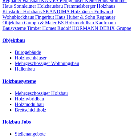
Regnauer Hausbau
KAMPA Fertighäuser
Keitel Haus
Stommel
Haus
Sonnleitner Holzhausbau
Frammelsberger Holzhaus
Kinskofer Holzhaus
SKANDIMA Holzhäuser
Fullwood
Wohnblockhaus
Fingerhut Haus
Huber & Sohn
Regnauer
Objektbau
Gumpp & Maier
BS Holzmodulbau
Kaufmann
Bausysteme
Timber Homes
Rudolf HÖRMANN
DERIX-Gruppe
Objektbau
Bürogebäude
Holzhochhäuser
Mehrgeschossiger Wohnungsbau
Hallenbau
Holzbausysteme
Mehrgeschossiger Holzbau
Holzhybridbau
Holzmodulbau
Brettschichtholz
Holzbau Jobs
Stellenangebote