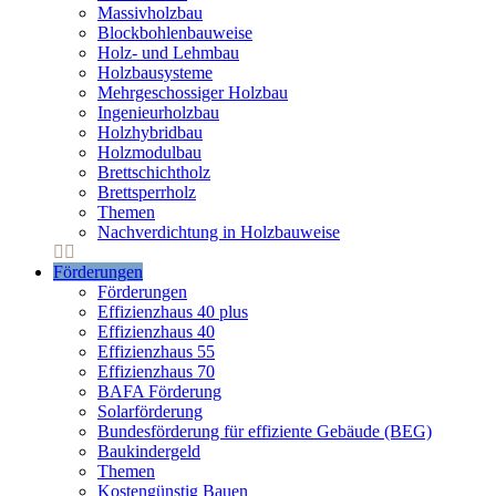
Massivholzbau
Blockbohlenbauweise
Holz- und Lehmbau
Holzbausysteme
Mehrgeschossiger Holzbau
Ingenieurholzbau
Holzhybridbau
Holzmodulbau
Brettschichtholz
Brettsperrholz
Themen
Nachverdichtung in Holzbauweise
Förderungen
Förderungen
Effizienzhaus 40 plus
Effizienzhaus 40
Effizienzhaus 55
Effizienzhaus 70
BAFA Förderung
Solarförderung
Bundesförderung für effiziente Gebäude (BEG)
Baukindergeld
Themen
Kostengünstig Bauen