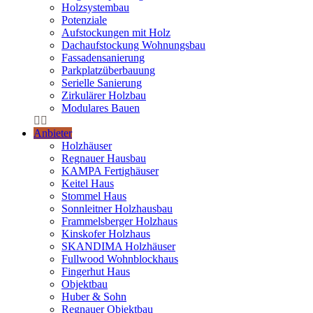
Holzsystembau
Potenziale
Aufstockungen mit Holz
Dachaufstockung Wohnungsbau
Fassadensanierung
Parkplatzüberbauung
Serielle Sanierung
Zirkulärer Holzbau
Modulares Bauen
Anbieter
Holzhäuser
Regnauer Hausbau
KAMPA Fertighäuser
Keitel Haus
Stommel Haus
Sonnleitner Holzhausbau
Frammelsberger Holzhaus
Kinskofer Holzhaus
SKANDIMA Holzhäuser
Fullwood Wohnblockhaus
Fingerhut Haus
Objektbau
Huber & Sohn
Regnauer Objektbau