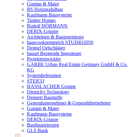
Gumpp & Maier
BS Holzmodulbau
Kaufmann Bausysteme
Timber Homes
Rudolf HÖRMANN
DERIX-Gruppe
Architekten & Bauingenieure
haascookzemmrich STUDIO2050
Deimel Oelschläger
bauart Beratende Ingenieure
Projektentwickler
GARBE Urban Real Estate Germany GmbH & Co.
KG
Systemlieferanten
STEICO
HASSLACHER Gruppe
Dietrich's Technology
Dennert Baustoffe
Generalunternehmer & Generalübernehmer
Gumpp & Maier
Kaufmann Bausysteme
DERIX-Gruppe
Baufinanzierung
GLS Bank