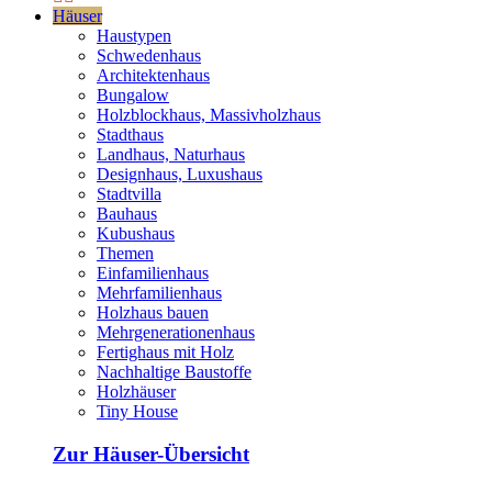
Häuser
Haustypen
Schwedenhaus
Architektenhaus
Bungalow
Holzblockhaus, Massivholzhaus
Stadthaus
Landhaus, Naturhaus
Designhaus, Luxushaus
Stadtvilla
Bauhaus
Kubushaus
Themen
Einfamilienhaus
Mehrfamilienhaus
Holzhaus bauen
Mehrgenerationenhaus
Fertighaus mit Holz
Nachhaltige Baustoffe
Holzhäuser
Tiny House
Zur Häuser-Übersicht