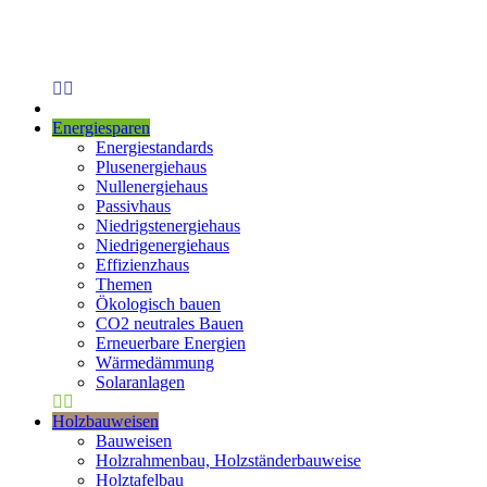
Energiesparen
Energiestandards
Plusenergiehaus
Nullenergiehaus
Passivhaus
Niedrigstenergiehaus
Niedrigenergiehaus
Effizienzhaus
Themen
Ökologisch bauen
CO2 neutrales Bauen
Erneuerbare Energien
Wärmedämmung
Solaranlagen
Holzbauweisen
Bauweisen
Holzrahmenbau, Holzständerbauweise
Holztafelbau