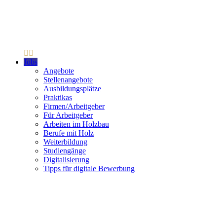
Jobs
Angebote
Stellenangebote
Ausbildungsplätze
Praktikas
Firmen/Arbeitgeber
Für Arbeitgeber
Arbeiten im Holzbau
Berufe mit Holz
Weiterbildung
Studiengänge
Digitalisierung
Tipps für digitale Bewerbung