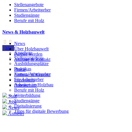
Stellenangebote
Firmen/Arbeitgeber
Studiengänge
Berufe mit Holz
News & Holzbauwelt
News
Jobs
Über Holzbauwelt
Angebote
Partner werden
Stellenangebote
Anfrage & Kontakt
Ausbildungsplätze
Praktikas
Home
Firmen/Arbeitgeber
Anfrage & Kontakt
Für Arbeitgeber
Impressum
Arbeiten im Holzbau
Datenschutz
Berufe mit Holz
Weiterbildung
Start
Studiengänge
Jobs
Digitalisierung
News
Tipps für digitale Bewerbung
Anbieter