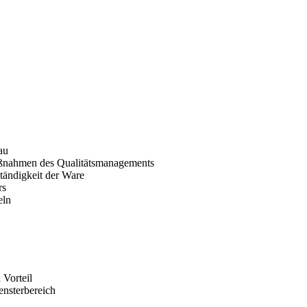
au
aßnahmen des Qualitätsmanagements
ändigkeit der Ware
rs
eln
 Vorteil
ensterbereich