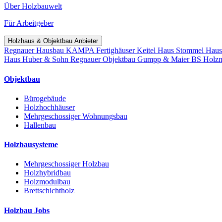
Über Holzbauwelt
Für Arbeitgeber
Holzhaus & Objektbau Anbieter
Regnauer Hausbau
KAMPA Fertighäuser
Keitel Haus
Stommel Hau
Haus
Huber & Sohn
Regnauer Objektbau
Gumpp & Maier
BS Holz
Objektbau
Bürogebäude
Holzhochhäuser
Mehrgeschossiger Wohnungsbau
Hallenbau
Holzbausysteme
Mehrgeschossiger Holzbau
Holzhybridbau
Holzmodulbau
Brettschichtholz
Holzbau Jobs