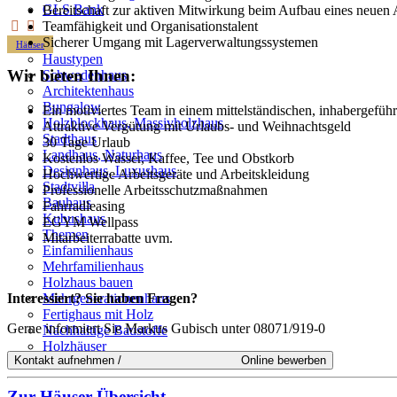
GLS Bank
Bereitschaft zur aktiven Mitwirkung beim Aufbau eines neuen A
Teamfähigkeit und Organisationstalent
Sicherer Umgang mit Lagerverwaltungssystemen
Häuser
Haustypen
Wir bieten Ihnen:
Schwedenhaus
Architektenhaus
Bungalow
Ein motiviertes Team in einem mittelständischen, inhabergefü
Holzblockhaus, Massivholzhaus
Attraktive Vergütung mit Urlaubs- und Weihnachtsgeld
Stadthaus
30 Tage Urlaub
Landhaus, Naturhaus
Kostenlos Wasser, Kaffee, Tee und Obstkorb
Designhaus, Luxushaus
Hochwertige Arbeitsgeräte und Arbeitskleidung
Stadtvilla
Professionelle Arbeitsschutzmaßnahmen
Bauhaus
Fahrradleasing
Kubushaus
EGYM Wellpass
Themen
Mitarbeiterrabatte uvm.
Einfamilienhaus
Mehrfamilienhaus
Holzhaus bauen
Mehrgenerationenhaus
Interessiert? Sie haben Fragen?
Fertighaus mit Holz
Gerne informiert Sie Markus Gubisch unter 08071/919-0
Nachhaltige Baustoffe
Holzhäuser
Tiny House
Zur Häuser-Übersicht