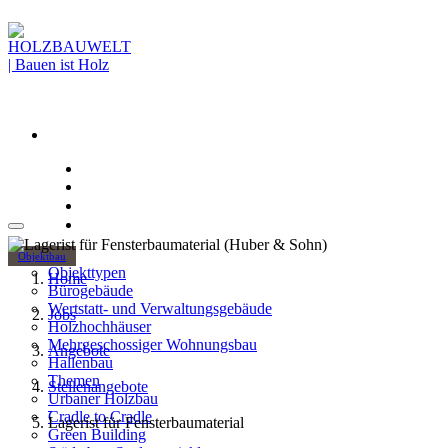
Objektbau
Objekttypen
Home
Bürogebäude
Wertstatt- und Verwaltungsgebäude
Jobs
Holzhochhäuser
Mehrgeschossiger Wohnungsbau
Angebote
Hallenbau
Themen
Stellenangebote
Urbaner Holzbau
Cradle to Cradle
Lagerist für Fensterbaumaterial
Green Building