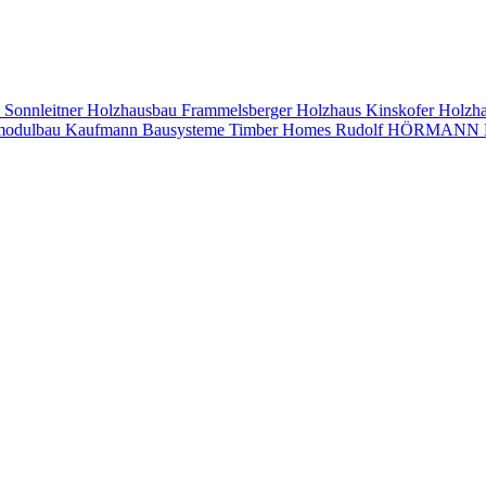
s
Sonnleitner Holzhausbau
Frammelsberger Holzhaus
Kinskofer Holzh
modulbau
Kaufmann Bausysteme
Timber Homes
Rudolf HÖRMANN