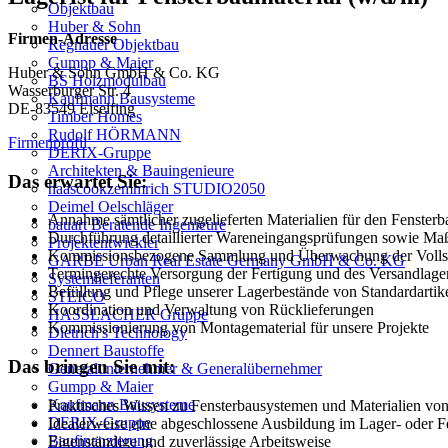
Objektbau
Huber & Sohn
Firmen-Adresse
Regnauer Objektbau
Gumpp & Maier
Huber & Sohn GmbH & Co. KG
BS Holzmodulbau
Wasserburger Str. 4
Kaufmann Bausysteme
DE-83549 Eiselfing
Timber Homes
Rudolf HÖRMANN
Firmenprofil
DERIX-Gruppe
Architekten & Bauingenieure
Das erwartet Sie:
haascookzemmrich STUDIO2050
Deimel Oelschläger
Annahme sämtlicher zugelieferten Materialien für den Fensterb
bauart Beratende Ingenieure
Durchführung detaillierter Wareneingangsprüfungen sowie M
Projektentwickler
Kommissionsbezogene Sammlung und Überwachung der Vollst
GARBE Urban Real Estate Germany GmbH & Co. KG
Termingerechte Versorgung der Fertigung und des Versandlage
Systemlieferanten
Befüllung und Pflege unserer Lagerbestände von Standardartik
STEICO
Koordination und Verwaltung von Rücklieferungen
HASSLACHER Gruppe
Kommissionierung von Montagematerial für unsere Projekte
Dietrich's Technology
Dennert Baustoffe
Das bringen Sie mit:
Generalunternehmer & Generalübernehmer
Gumpp & Maier
Kaufmann Bausysteme
Praktisches Wissen zu Fensterbausystemen und Materialien von
DERIX-Gruppe
Idealerweise eine abgeschlossene Ausbildung im Lager- oder F
Baufinanzierung
Eigenständige und zuverlässige Arbeitsweise