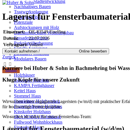
Städtebau-Stadtentwicklung
Nachhaltiges Bauen
Tragwerksplanung
Lagerist für Fensterbaumateria
Holzsystembau
Potenziale
Aufstockungen mit Holz
Einsatzort:
DE-83549 Eiselfing
Dachaufstockung Wohnungsbau
Fassadensanierung
Datum:
22.07.2026
Parkplatzüberbauung
Vertragsart:
Vollzeit
Serielle Sanierung
Zirkulärer Holzbau
Zurück
Modulares Bauen
Karriere bei Huber & Sohn in Bachmehring bei Was
Anbieter
Holzhäuser
Kluge Köpfe für unsere Zukunft
Regnauer Hausbau
KAMPA Fertighäuser
Keitel Haus
Stommel Haus
Sonnleitner Holzhausbau
Wir suchen einen engagierten Lageristen (w/m/d) mit praktischer Erf
Frammelsberger Holzhaus
für hochwertige Fensterprojekte.
Kinskofer Holzhaus
Wir suchen ab sofort für unser Fensterbau-Team:
SKANDIMA Holzhäuser
Fullwood Wohnblockhaus
Fingerhut Haus
Lagerist für Fensterbaumaterial (w/d/m)