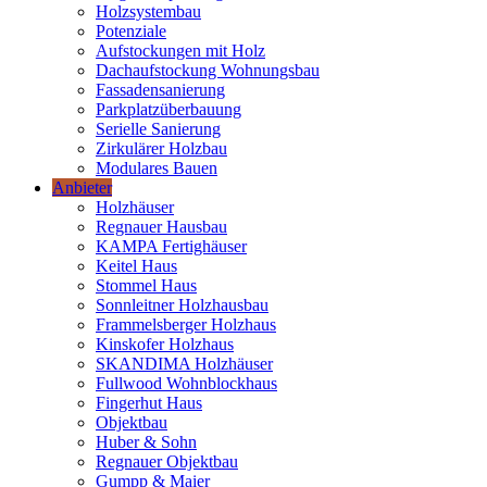
Holzsystembau
Potenziale
Aufstockungen mit Holz
Dachaufstockung Wohnungsbau
Fassadensanierung
Parkplatzüberbauung
Serielle Sanierung
Zirkulärer Holzbau
Modulares Bauen
Anbieter
Holzhäuser
Regnauer Hausbau
KAMPA Fertighäuser
Keitel Haus
Stommel Haus
Sonnleitner Holzhausbau
Frammelsberger Holzhaus
Kinskofer Holzhaus
SKANDIMA Holzhäuser
Fullwood Wohnblockhaus
Fingerhut Haus
Objektbau
Huber & Sohn
Regnauer Objektbau
Gumpp & Maier