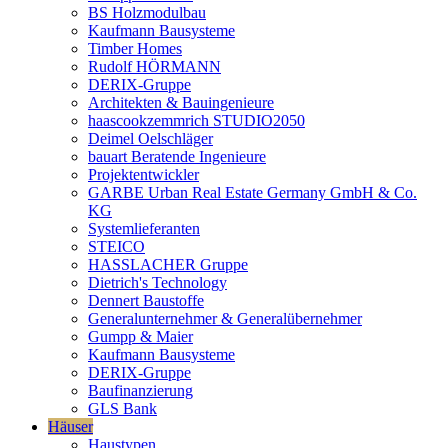
BS Holzmodulbau
Kaufmann Bausysteme
Timber Homes
Rudolf HÖRMANN
DERIX-Gruppe
Architekten & Bauingenieure
haascookzemmrich STUDIO2050
Deimel Oelschläger
bauart Beratende Ingenieure
Projektentwickler
GARBE Urban Real Estate Germany GmbH & Co.
KG
Systemlieferanten
STEICO
HASSLACHER Gruppe
Dietrich's Technology
Dennert Baustoffe
Generalunternehmer & Generalübernehmer
Gumpp & Maier
Kaufmann Bausysteme
DERIX-Gruppe
Baufinanzierung
GLS Bank
Häuser
Haustypen