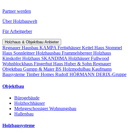
Partner werden
Über Holzbauwelt
Für Arbeitgeber
Holzhaus & Objektbau Anbieter
Regnauer Hausbau
KAMPA Fertighäuser
Keitel Haus
Stommel
Haus
Sonnleitner Holzhausbau
Frammelsberger Holzhaus
Kinskofer Holzhaus
SKANDIMA Holzhäuser
Fullwood
Wohnblockhaus
Fingerhut Haus
Huber & Sohn
Regnauer
Objektbau
Gumpp & Maier
BS Holzmodulbau
Kaufmann
Bausysteme
Timber Homes
Rudolf HÖRMANN
DERIX-Gruppe
Objektbau
Bürogebäude
Holzhochhäuser
Mehrgeschossiger Wohnungsbau
Hallenbau
Holzbausysteme