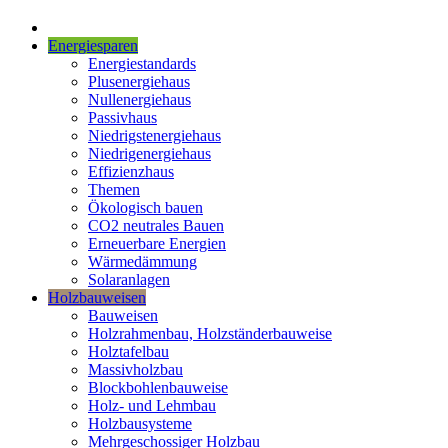
Energiesparen
Energiestandards
Plusenergiehaus
Nullenergiehaus
Passivhaus
Niedrigstenergiehaus
Niedrigenergiehaus
Effizienzhaus
Themen
Ökologisch bauen
CO2 neutrales Bauen
Erneuerbare Energien
Wärmedämmung
Solaranlagen
Holzbauweisen
Bauweisen
Holzrahmenbau, Holzständerbauweise
Holztafelbau
Massivholzbau
Blockbohlenbauweise
Holz- und Lehmbau
Holzbausysteme
Mehrgeschossiger Holzbau