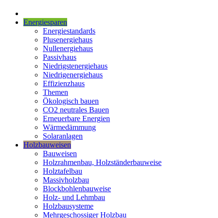
Energiesparen
Energiestandards
Plusenergiehaus
Nullenergiehaus
Passivhaus
Niedrigstenergiehaus
Niedrigenergiehaus
Effizienzhaus
Themen
Ökologisch bauen
CO2 neutrales Bauen
Erneuerbare Energien
Wärmedämmung
Solaranlagen
Holzbauweisen
Bauweisen
Holzrahmenbau, Holzständerbauweise
Holztafelbau
Massivholzbau
Blockbohlenbauweise
Holz- und Lehmbau
Holzbausysteme
Mehrgeschossiger Holzbau