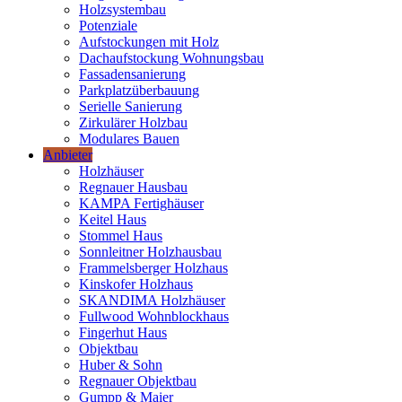
Holzsystembau
Potenziale
Aufstockungen mit Holz
Dachaufstockung Wohnungsbau
Fassadensanierung
Parkplatzüberbauung
Serielle Sanierung
Zirkulärer Holzbau
Modulares Bauen
Anbieter
Holzhäuser
Regnauer Hausbau
KAMPA Fertighäuser
Keitel Haus
Stommel Haus
Sonnleitner Holzhausbau
Frammelsberger Holzhaus
Kinskofer Holzhaus
SKANDIMA Holzhäuser
Fullwood Wohnblockhaus
Fingerhut Haus
Objektbau
Huber & Sohn
Regnauer Objektbau
Gumpp & Maier