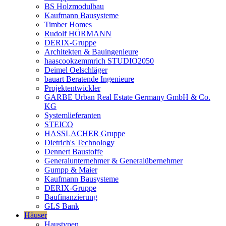
BS Holzmodulbau
Kaufmann Bausysteme
Timber Homes
Rudolf HÖRMANN
DERIX-Gruppe
Architekten & Bauingenieure
haascookzemmrich STUDIO2050
Deimel Oelschläger
bauart Beratende Ingenieure
Projektentwickler
GARBE Urban Real Estate Germany GmbH & Co.
KG
Systemlieferanten
STEICO
HASSLACHER Gruppe
Dietrich's Technology
Dennert Baustoffe
Generalunternehmer & Generalübernehmer
Gumpp & Maier
Kaufmann Bausysteme
DERIX-Gruppe
Baufinanzierung
GLS Bank
Häuser
Haustypen