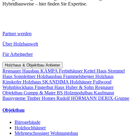
Hybridbauweise – hier finden Sie Expertise.
Partner werden
Über Holzbauwelt
Für Arbeitgeber
Holzhaus & Objektbau Anbieter
Regnauer Hausbau
KAMPA Fertighäuser
Keitel Haus
Stommel
Haus
Sonnleitner Holzhausbau
Frammelsberger Holzhaus
Kinskofer Holzhaus
SKANDIMA Holzhäuser
Fullwood
Wohnblockhaus
Fingerhut Haus
Huber & Sohn
Regnauer
Objektbau
Gumpp & Maier
BS Holzmodulbau
Kaufmann
Bausysteme
Timber Homes
Rudolf HÖRMANN
DERIX-Gruppe
Objektbau
Bürogebäude
Holzhochhäuser
Mehrgeschossiger Wohnungsbau