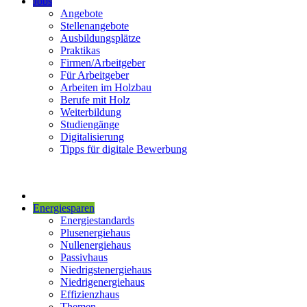
Jobs
Angebote
Stellenangebote
Ausbildungsplätze
Praktikas
Firmen/Arbeitgeber
Für Arbeitgeber
Arbeiten im Holzbau
Berufe mit Holz
Weiterbildung
Studiengänge
Digitalisierung
Tipps für digitale Bewerbung
Energiesparen
Energiestandards
Plusenergiehaus
Nullenergiehaus
Passivhaus
Niedrigstenergiehaus
Niedrigenergiehaus
Effizienzhaus
Themen