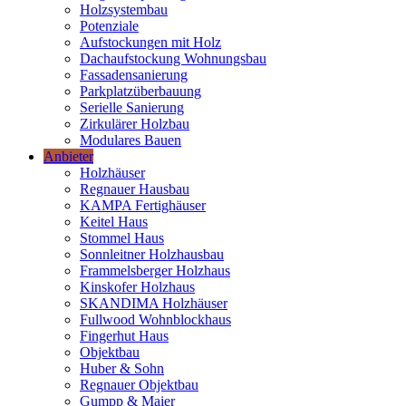
Holzsystembau
Potenziale
Aufstockungen mit Holz
Dachaufstockung Wohnungsbau
Fassadensanierung
Parkplatzüberbauung
Serielle Sanierung
Zirkulärer Holzbau
Modulares Bauen
Anbieter
Holzhäuser
Regnauer Hausbau
KAMPA Fertighäuser
Keitel Haus
Stommel Haus
Sonnleitner Holzhausbau
Frammelsberger Holzhaus
Kinskofer Holzhaus
SKANDIMA Holzhäuser
Fullwood Wohnblockhaus
Fingerhut Haus
Objektbau
Huber & Sohn
Regnauer Objektbau
Gumpp & Maier