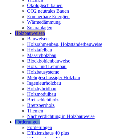
Ökologisch bauen
CO2 neutrales Bauen
Erneuerbare Energien
Wärmedämmung
Solaranlagen
Holzbauweisen
Bauweisen
Holzrahmenbau, Holzständerbauweise
Holztafelbau
Massivholzbau
Blockbohlenbauweise
Holz- und Lehmbau
Holzbausysteme
Mehrgeschossiger Holzbau
Ingenieurholzbau
Holzhybridbau
Holzmodulbau
Brettschichtholz
Brettsperrholz
Themen
Nachverdichtung in Holzbauweise
Förderungen
Förderungen
Effizienzhaus 40 plus