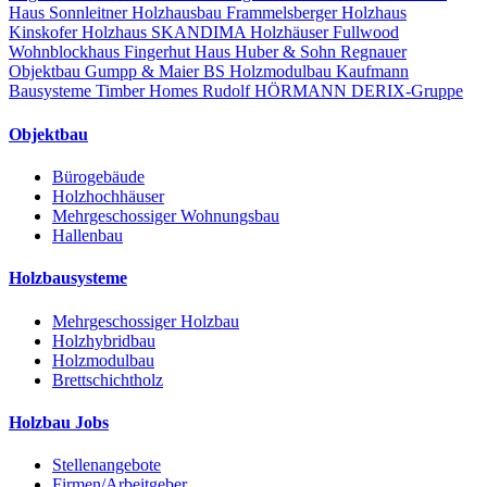
Haus
Sonnleitner Holzhausbau
Frammelsberger Holzhaus
Kinskofer Holzhaus
SKANDIMA Holzhäuser
Fullwood
Wohnblockhaus
Fingerhut Haus
Huber & Sohn
Regnauer
Objektbau
Gumpp & Maier
BS Holzmodulbau
Kaufmann
Bausysteme
Timber Homes
Rudolf HÖRMANN
DERIX-Gruppe
Objektbau
Bürogebäude
Holzhochhäuser
Mehrgeschossiger Wohnungsbau
Hallenbau
Holzbausysteme
Mehrgeschossiger Holzbau
Holzhybridbau
Holzmodulbau
Brettschichtholz
Holzbau Jobs
Stellenangebote
Firmen/Arbeitgeber