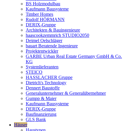
BS Holzmodulbau
Kaufmann Bausysteme
Timber Homes
Rudolf HÖRMANN
DERIX-Gruppe
Architekten & Bauingenieure
haascookzemmrich STUDIO2050
Deimel Oelschläger
bauart Beratende Ingenieure
Projektentwickler
GARBE Urban Real Estate Germany GmbH & Co.
KG
Systemlieferanten
STEICO
HASSLACHER Gruppe
Dietrich's Technology
Dennert Baustoffe
Generalunternehmer & Generalübernehmer
Gumpp & Maier
Kaufmann Bausysteme
DERIX-Gruppe
Baufinanzierung
GLS Bank
Häuser
Haustypen