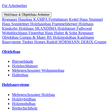
Für Arbeitgeber
Holzhaus & Objektbau Anbieter
Regnauer Hausbau
KAMPA Fertighäuser
Keitel Haus
Stommel
Haus
Sonnleitner Holzhausbau
Frammelsberger Holzhaus
Kinskofer Holzhaus
SKANDIMA Holzhäuser
Fullwood
Wohnblockhaus
Fingerhut Haus
Huber & Sohn
Regnauer
Objektbau
Gumpp & Maier
BS Holzmodulbau
Kaufmann
Bausysteme
Timber Homes
Rudolf HÖRMANN
DERIX-Gruppe
Objektbau
Bürogebäude
Holzhochhäuser
Mehrgeschossiger Wohnungsbau
Hallenbau
Holzbausysteme
Mehrgeschossiger Holzbau
Holzhybridbau
Holzmodulbau
Brettschichtholz