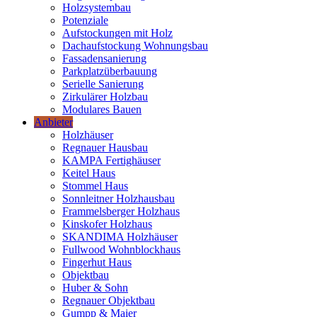
Holzsystembau
Potenziale
Aufstockungen mit Holz
Dachaufstockung Wohnungsbau
Fassadensanierung
Parkplatzüberbauung
Serielle Sanierung
Zirkulärer Holzbau
Modulares Bauen
Anbieter
Holzhäuser
Regnauer Hausbau
KAMPA Fertighäuser
Keitel Haus
Stommel Haus
Sonnleitner Holzhausbau
Frammelsberger Holzhaus
Kinskofer Holzhaus
SKANDIMA Holzhäuser
Fullwood Wohnblockhaus
Fingerhut Haus
Objektbau
Huber & Sohn
Regnauer Objektbau
Gumpp & Maier