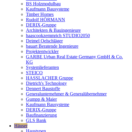
BS Holzmodulbau
Kaufmann Bausysteme
Timber Homes
Rudolf HÖRMANN
DERIX-Gruppe
Architekten & Bauingenieure
haascookzemmrich STUDIO2050
Deimel Oelschläger
bauart Beratende Ingenieure
Projektentwickler
GARBE Urban Real Estate Germany GmbH & Co.
KG
Systemlieferanten
STEICO
HASSLACHER Gruppe
Dietrich's Technology
Dennert Baustoffe
Generalunternehmer & Generalübernehmer
Gumpp & Maier
Kaufmann Bausysteme
DERIX-Gruppe
Baufinanzierung
GLS Bank
Häuser
Haustypen