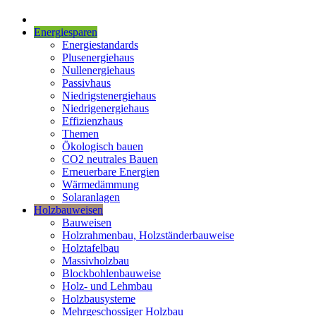
Energiesparen
Energiestandards
Plusenergiehaus
Nullenergiehaus
Passivhaus
Niedrigstenergiehaus
Niedrigenergiehaus
Effizienzhaus
Themen
Ökologisch bauen
CO2 neutrales Bauen
Erneuerbare Energien
Wärmedämmung
Solaranlagen
Holzbauweisen
Bauweisen
Holzrahmenbau, Holzständerbauweise
Holztafelbau
Massivholzbau
Blockbohlenbauweise
Holz- und Lehmbau
Holzbausysteme
Mehrgeschossiger Holzbau