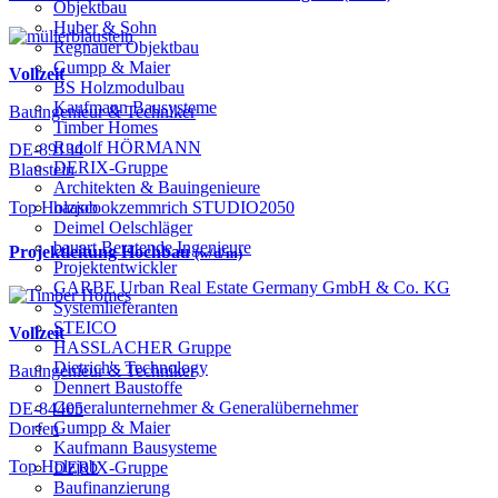
Objektbau
Huber & Sohn
Regnauer Objektbau
Gumpp & Maier
Vollzeit
BS Holzmodulbau
Kaufmann Bausysteme
Bauingenieur & Techniker
Timber Homes
Rudolf HÖRMANN
DE-89134
DERIX-Gruppe
Blaustein
Architekten & Bauingenieure
haascookzemmrich STUDIO2050
Top Holzjob
Deimel Oelschläger
bauart Beratende Ingenieure
Projektleitung Hochbau
(w/d/m)
Projektentwickler
GARBE Urban Real Estate Germany GmbH & Co. KG
Systemlieferanten
STEICO
Vollzeit
HASSLACHER Gruppe
Dietrich's Technology
Bauingenieur & Techniker
Dennert Baustoffe
Generalunternehmer & Generalübernehmer
DE-84405
Gumpp & Maier
Dorfen
Kaufmann Bausysteme
Top Holzjob
DERIX-Gruppe
Baufinanzierung