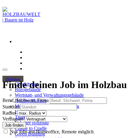
Objektbau
Finde deinen Job im Holzbau
Objekttypen
Bürogebäude
Wertstatt- und Verwaltungsgebäude
Beruf, Stichwort, Firma
Holzhochhäuser
Mehrgeschossiger Wohnungsbau
Standort
Hallenbau
Radius
Themen
Vertragsart
Urbaner Holzbau
Cradle to Cradle
Nur Jobs mit Homeoffice, Remote möglich
Green Building