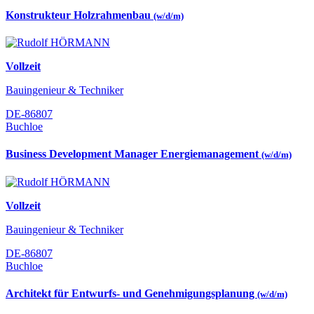
Konstrukteur Holzrahmenbau
(w/d/m)
Vollzeit
Bauingenieur & Techniker
DE-86807
Buchloe
Business Development Manager Energiemanagement
(w/d/m)
Vollzeit
Bauingenieur & Techniker
DE-86807
Buchloe
Architekt für Entwurfs- und Genehmigungsplanung
(w/d/m)