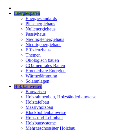
Energiesparen
Energiestandards
Plusenergiehaus
Nullenergiehaus
Passivhaus
Niedrigstenergiehaus
Niedrigenergiehaus
Effizienzhaus
Themen
Ökologisch bauen
CO2 neutrales Bauen
Erneuerbare Energien
Wärmedämmung
Solaranlagen
Holzbauweisen
Bauweisen
Holzrahmenbau, Holzständerbauweise
Holztafelbau
Massivholzbau
Blockbohlenbauweise
Holz- und Lehmbau
Holzbausysteme
Mehrgeschossiger Holzbau