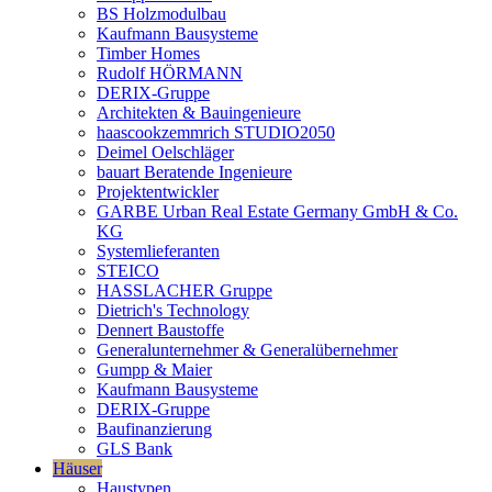
BS Holzmodulbau
Kaufmann Bausysteme
Timber Homes
Rudolf HÖRMANN
DERIX-Gruppe
Architekten & Bauingenieure
haascookzemmrich STUDIO2050
Deimel Oelschläger
bauart Beratende Ingenieure
Projektentwickler
GARBE Urban Real Estate Germany GmbH & Co.
KG
Systemlieferanten
STEICO
HASSLACHER Gruppe
Dietrich's Technology
Dennert Baustoffe
Generalunternehmer & Generalübernehmer
Gumpp & Maier
Kaufmann Bausysteme
DERIX-Gruppe
Baufinanzierung
GLS Bank
Häuser
Haustypen