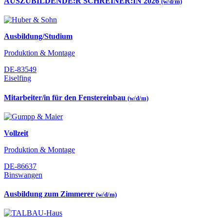
AUSZUBILDENDE:R SCHREINER:IN 2026
(w/d/m)
Ausbildung/Studium
Produktion & Montage
DE-83549
Eiselfing
Mitarbeiter/in für den Fenstereinbau
(w/d/m)
Vollzeit
Produktion & Montage
DE-86637
Binswangen
Ausbildung zum Zimmerer
(w/d/m)