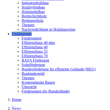
Ingenieurholzbau
Holzhybridbau
Holzmodulbau
Brettschichtholz
Brettsperrholz
Themen
Nachverdichtung in Holzbauweise
Förderungen
Förderungen
Effizienzhaus 40 plus
Effizienzhaus 40
Effizienzhaus 55
Effizienzhaus 70
BAFA Förderung
Solarförderung
Bundesförderung für effiziente Gebäude (BEG)
Baukindergeld
Themen
Kostengünstig Bauen
Übersicht
Förderungen der Bundesländer
Home
News