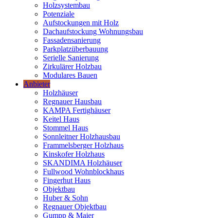
Holzsystembau
Potenziale
Aufstockungen mit Holz
Dachaufstockung Wohnungsbau
Fassadensanierung
Parkplatzüberbauung
Serielle Sanierung
Zirkulärer Holzbau
Modulares Bauen
Anbieter
Holzhäuser
Regnauer Hausbau
KAMPA Fertighäuser
Keitel Haus
Stommel Haus
Sonnleitner Holzhausbau
Frammelsberger Holzhaus
Kinskofer Holzhaus
SKANDIMA Holzhäuser
Fullwood Wohnblockhaus
Fingerhut Haus
Objektbau
Huber & Sohn
Regnauer Objektbau
Gumpp & Maier