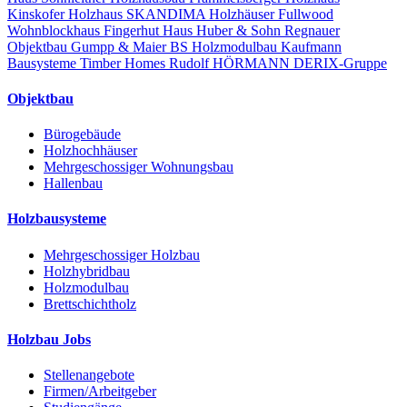
Kinskofer Holzhaus
SKANDIMA Holzhäuser
Fullwood
Wohnblockhaus
Fingerhut Haus
Huber & Sohn
Regnauer
Objektbau
Gumpp & Maier
BS Holzmodulbau
Kaufmann
Bausysteme
Timber Homes
Rudolf HÖRMANN
DERIX-Gruppe
Objektbau
Bürogebäude
Holzhochhäuser
Mehrgeschossiger Wohnungsbau
Hallenbau
Holzbausysteme
Mehrgeschossiger Holzbau
Holzhybridbau
Holzmodulbau
Brettschichtholz
Holzbau Jobs
Stellenangebote
Firmen/Arbeitgeber