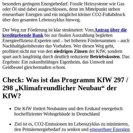
besonders geringem Energiebedarf. Fossile Heizsysteme wie Gas
oder Öl sind dabei ausgeschlossen, denn im Mittelpunkt stehen
erneuerbare Energien und ein möglichst kleiner CO2-Fußabdruck
über den gesamten Lebenszyklus hinweg.
Der Weg zur Förderung ist klar strukturiert: Vom
Antrag über die
kreditgebende Bank
bis zur finalen Auszahlung begleiten
Energieeffizienz-Experten und – bei höheren Fördersummen – auch
Nachhaltigkeitsberater das Vorhaben. Wer diesen Weg geht,
profitiert nicht nur von den
niedrigen Zinsen
der KfW, sondern
spart auch langfristig durch deutlich reduzierte
Betriebskosten
. Das
Ergebnis: Ein zukunftsfähiges Eigenheim, das Umwelt und
Geldbeutel gleichermaßen schont.
Check: Was ist das Programm KfW 297 /
298 „Klimafreundlicher Neubau“ der
KfW?
Die KfW fördert Neubauten und den Erstkauf energetisch
hocheffizienter Wohngebäude in Deutschland
Ziel ist es, CO2-Emissionen im Lebenszyklus zu minimieren,
den Primärenergiebedarf zu senken und
erneuerbare Energien