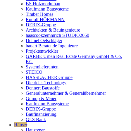
BS Holzmodulbau
Kaufmann Bausysteme
Timber Homes
Rudolf HÖRMANN
DERIX-Gruppe
Architekten & Bauingenieure
haascookzemmrich STUDIO2050
Deimel Oelschläger
bauart Beratende Ingenieure
Projektentwickler
GARBE Urban Real Estate Germany GmbH & Co.
KG
Systemlieferanten
STEICO
HASSLACHER Gruppe
Dietrich's Technology
Dennert Baustoffe
Generalunternehmer & Generalübernehmer
Gumpp & Maier
Kaufmann Bausysteme
DERIX-Gruppe
Baufinanzierung
GLS Bank
Häuser
Haustypen