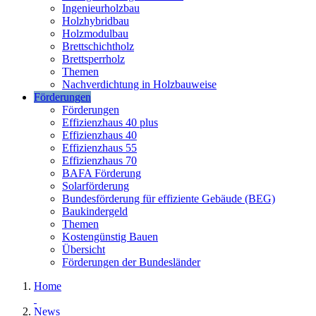
Ingenieurholzbau
Holzhybridbau
Holzmodulbau
Brettschichtholz
Brettsperrholz
Themen
Nachverdichtung in Holzbauweise
Förderungen
Förderungen
Effizienzhaus 40 plus
Effizienzhaus 40
Effizienzhaus 55
Effizienzhaus 70
BAFA Förderung
Solarförderung
Bundesförderung für effiziente Gebäude (BEG)
Baukindergeld
Themen
Kostengünstig Bauen
Übersicht
Förderungen der Bundesländer
Home
News