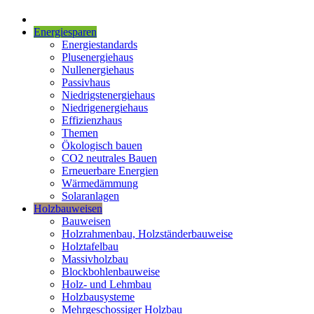
Energiesparen
Energiestandards
Plusenergiehaus
Nullenergiehaus
Passivhaus
Niedrigstenergiehaus
Niedrigenergiehaus
Effizienzhaus
Themen
Ökologisch bauen
CO2 neutrales Bauen
Erneuerbare Energien
Wärmedämmung
Solaranlagen
Holzbauweisen
Bauweisen
Holzrahmenbau, Holzständerbauweise
Holztafelbau
Massivholzbau
Blockbohlenbauweise
Holz- und Lehmbau
Holzbausysteme
Mehrgeschossiger Holzbau