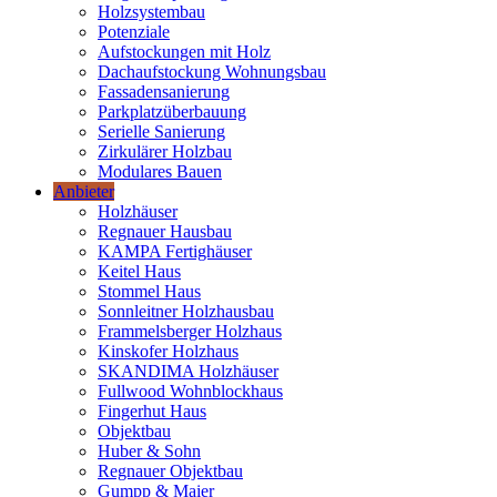
Holzsystembau
Potenziale
Aufstockungen mit Holz
Dachaufstockung Wohnungsbau
Fassadensanierung
Parkplatzüberbauung
Serielle Sanierung
Zirkulärer Holzbau
Modulares Bauen
Anbieter
Holzhäuser
Regnauer Hausbau
KAMPA Fertighäuser
Keitel Haus
Stommel Haus
Sonnleitner Holzhausbau
Frammelsberger Holzhaus
Kinskofer Holzhaus
SKANDIMA Holzhäuser
Fullwood Wohnblockhaus
Fingerhut Haus
Objektbau
Huber & Sohn
Regnauer Objektbau
Gumpp & Maier