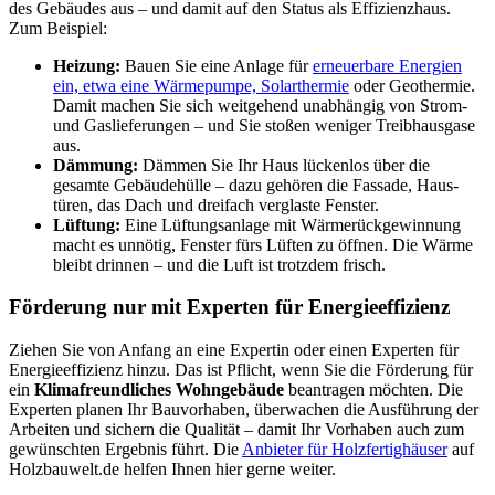
des Gebäudes aus – und damit auf den Status als Effizienz­haus.
Zum Beispiel:
Heizung:
Bauen Sie eine Anlage für
erneuer­bare Energien
ein, etwa eine Wärme­pumpe, Solar­thermie
oder Geo­thermie.
Damit machen Sie sich weit­gehend unabhängig von Strom-
und Gas­lieferungen – und Sie stoßen weniger Treib­haus­gase
aus.
Dämmung:
Dämmen Sie Ihr Haus lückenlos über die
gesamte Gebäude­hülle – dazu gehören die Fassade, Haus­
türen, das Dach und dreifach verglaste Fenster.
Lüftung:
Eine Lüftungsanlage mit Wärmerück­gewinnung
macht es unnötig, Fenster fürs Lüften zu öffnen. Die Wärme
bleibt drinnen – und die Luft ist trotzdem frisch.
Förderung nur mit Experten für Energieeffizienz
Ziehen Sie von Anfang an eine Expertin oder einen Experten für
Energie­effizienz hinzu. Das ist Pflicht, wenn Sie die Förderung für
ein
Klima­freundliches Wohn­gebäude
beantragen möchten. Die
Experten planen Ihr Bau­vorhaben, über­wachen die Aus­führung der
Arbeiten und sichern die Qualität – damit Ihr Vor­haben auch zum
gewünschten Ergebnis führt. Die
Anbieter für Holzfertighäuser
auf
Holzbauwelt.de helfen Ihnen hier gerne weiter.