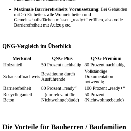
Maximale Barrierefreiheits-Voraussetzung
: Bei Gebäuden
mit >5 Einheiten:
alle
Wohneinheiten und
Gemeinschaftsflächen müssen „ready+“ erfüllen, also volle
Barrierefreiheit mit Aufzug etc.
QNG-Vergleich im Überblick
Merkmal
QNG-Plus
QNG-Premium
Holzanteil
50 Prozent nachhaltig
80 Prozent nachhaltig
Vollständige
Bestätigung durch
Schadstoffnachweis
Dokumentation
Ausführende
notwendig
Barrierefreiheit
80 Prozent „ready“
100 Prozent „ready+“
Recyclinganteil
– (nur relevant für
50 Prozent
Beton
Nichtwohngebäude)
(Nichtwohn­ge­bäude)
Die Vorteile für Bauherren / Baufamilien