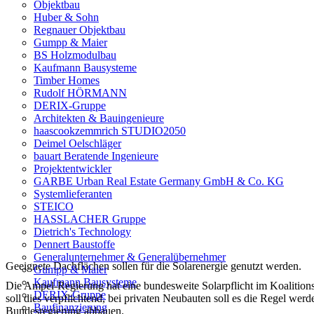
Objektbau
Huber & Sohn
Regnauer Objektbau
Gumpp & Maier
BS Holzmodulbau
Kaufmann Bausysteme
Timber Homes
Rudolf HÖRMANN
DERIX-Gruppe
Architekten & Bauingenieure
haascookzemmrich STUDIO2050
Deimel Oelschläger
bauart Beratende Ingenieure
Projektentwickler
GARBE Urban Real Estate Germany GmbH & Co. KG
Systemlieferanten
STEICO
HASSLACHER Gruppe
Dietrich's Technology
Dennert Baustoffe
Generalunternehmer & Generalübernehmer
Geeignete Dachflächen sollen für die Solarenergie genutzt werden.
Gumpp & Maier
Kaufmann Bausysteme
Die Ampel-Regierung hat eine bundesweite Solarpflicht im Koalitionsv
DERIX-Gruppe
soll dies verpflichtend, bei privaten Neubauten soll es die Regel wer
Baufinanzierung
Bundesregierung abbauen.