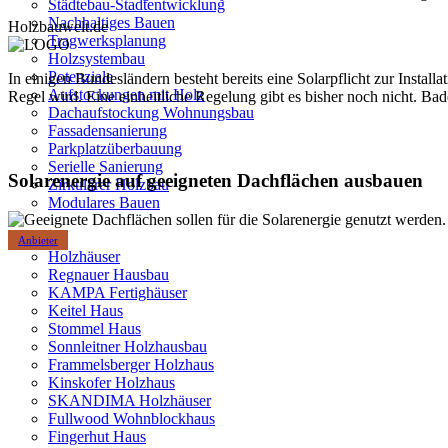
Städtebau-Stadtentwicklung
Nachhaltiges Bauen
Holzbauwelt.de
Tragwerksplanung
Holzsystembau
Potenziale
In einigen Bundesländern besteht bereits eine Solarpflicht zur Instal
Aufstockungen mit Holz
Regel wird. Eine einheitliche Regelung gibt es bisher noch nicht. Ba
Dachaufstockung Wohnungsbau
Fassadensanierung
Parkplatzüberbauung
Serielle Sanierung
Solarenergie auf geeigneten Dachflächen ausbauen
Zirkulärer Holzbau
Modulares Bauen
Anbieter
Holzhäuser
Regnauer Hausbau
KAMPA Fertighäuser
Keitel Haus
Stommel Haus
Sonnleitner Holzhausbau
Frammelsberger Holzhaus
Kinskofer Holzhaus
SKANDIMA Holzhäuser
Fullwood Wohnblockhaus
Fingerhut Haus