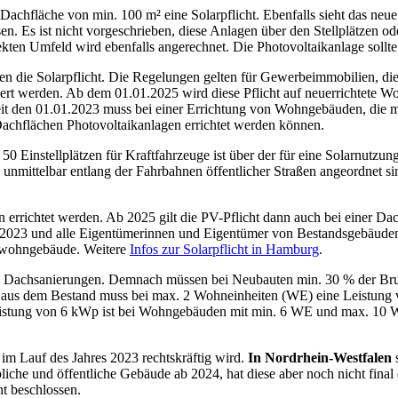
Dachfläche von min. 100 m² eine Solarpflicht. Ebenfalls sieht das neue
en. Es ist nicht vorgeschrieben, diese Anlagen über den Stellplätzen od
ekten Umfeld wird ebenfalls angerechnet. Die Photovoltaikanlage sollt
ien die Solarpflicht. Die Regelungen gelten für Gewerbeimmobilien, d
ert werden. Ab dem 01.01.2025 wird diese Pflicht auf neuerrichtete Wo
Seit den 01.01.2023 muss bei einer Errichtung von Wohngebäuden, die 
achflächen Photovoltaikanlagen errichtet werden können.
50 Einstellplätzen für Kraftfahrzeuge ist über der für eine Solarnutzun
 unmittelbar entlang der Fahrbahnen öffentlicher Straßen angeordnet s
rrichtet werden. Ab 2025 gilt die PV-Pflicht dann auch bei einer D
023 und alle Eigentümerinnen und Eigentümer von Bestandsgebäuden,
twohngebäude. Weitere
Infos zur Solarpflicht in Hamburg
.
und Dachsanierungen. Demnach müssen bei Neubauten min. 30 % der Br
 aus dem Bestand muss bei max. 2 Wohneinheiten (WE) eine Leistung 
istung von 6 kWp ist bei Wohngebäuden mit min. 6 WE und max. 10 WE 
h im Lauf des Jahres 2023 rechtskräftig wird.
In Nordrhein-Westfalen
s
liche und öffentliche Gebäude ab 2024, hat diese aber noch nicht final
t beschlossen.