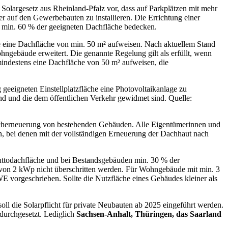
 Solargesetz aus Rheinland-Pfalz vor, dass auf Parkplätzen mit mehr
er auf den Gewerbebauten zu installieren. Die Errichtung einer
e min. 60 % der geeigneten Dachfläche bedecken.
ie eine Dachfläche von min. 50 m² aufweisen. Nach aktuellem Stand
hngebäude erweitert. Die genannte Regelung gilt als erfüllt, wenn
mindestens eine Dachfläche von 50 m² aufweisen, die
g geeigneten Einstellplatzfläche eine Photovoltaikanlage zu
ind und die dem öffentlichen Verkehr gewidmet sind. Quelle:
acherneuerung von bestehenden Gebäuden. Alle Eigentümerinnen und
 bei denen mit der vollständigen Erneuerung der Dachhaut nach
uttodachfläche und bei Bestandsgebäuden min. 30 % der
von 2 kWp nicht überschritten werden. Für Wohngebäude mit min. 3
vorgeschrieben. Sollte die Nutzfläche eines Gebäudes kleiner als
oll die Solarpflicht für private Neubauten ab 2025 eingeführt werden.
 durchgesetzt. Lediglich
Sachsen-Anhalt, Thüringen, das Saarland