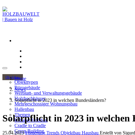
Objektbau
Home
Objekttypen
Bürogebäude
News
Wertstatt- und Verwaltungsgebäude
Holzhochhäuser
Solarpflicht in 2023 in welchen Bundesländern?
Mehrgeschossiger Wohnungsbau
Hallenbau
Themen
Solarpflicht in 2023 in welche
Urbaner Holzbau
Cradle to Cradle
Green Building
25.04.2023
Förderung
Trends
Objektbau
Hausbau
Erstellt von
Sigur