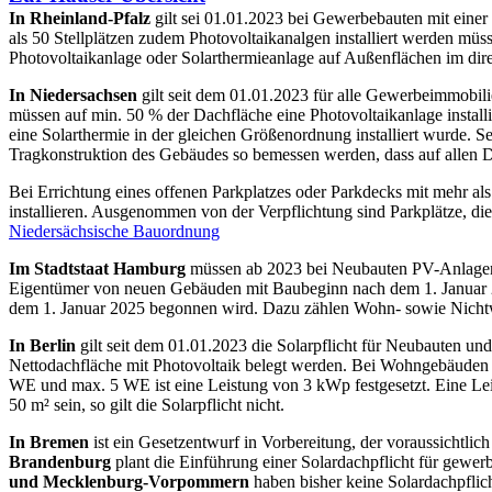
In Rheinland-Pfalz
gilt sei 01.01.2023 bei Gewerbebauten mit einer 
als 50 Stellplätzen zudem Photovoltaikanalgen installiert werden müss
Photovoltaikanlage oder Solarthermieanlage auf Außenflächen im dir
In Niedersachsen
gilt seit dem 01.01.2023 für alle Gewerbeimmobil
müssen auf min. 50 % der Dachfläche eine Photovoltaikanlage installi
eine Solarthermie in der gleichen Größenordnung installiert wurde. 
Tragkonstruktion des Gebäudes so bemessen werden, dass auf allen D
Bei Errichtung eines offenen Parkplatzes oder Parkdecks mit mehr als 
installieren. Ausgenommen von der Verpflichtung sind Parkplätze, die
Niedersächsische Bauordnung
Im Stadtstaat Hamburg
müssen ab 2023 bei Neubauten PV-Anlagen e
Eigentümer von neuen Gebäuden mit Baubeginn nach dem 1. Januar 2
dem 1. Januar 2025 begonnen wird. Dazu zählen Wohn- sowie Nich
In Berlin
gilt seit dem 01.01.2023 die Solarpflicht für Neubauten 
Nettodachfläche mit Photovoltaik belegt werden. Bei Wohngebäuden
WE und max. 5 WE ist eine Leistung von 3 kWp festgesetzt. Eine Le
50 m² sein, so gilt die Solarpflicht nicht.
In
Bremen
ist ein Gesetzentwurf in Vorbereitung, der voraussichtlic
Brandenburg
plant die Einführung einer Solardachpflicht für gewerb
und Mecklenburg-Vorpommern
haben bisher keine Solardachpflich