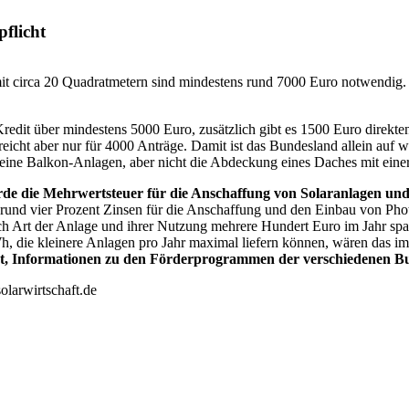
flicht
 mit circa 20 Quadratmetern sind mindestens rund 7000 Euro notwendig.
redit über mindestens 5000 Euro, zusätzlich gibt es 1500 Euro direk
eicht aber nur für 4000 Anträge. Damit ist das Bundesland allein auf
ine Balkon-Anlagen, aber nicht die Abdeckung eines Daches mit einer
de die Mehrwertsteuer für die Anschaffung von Solaranlagen und 
rund vier Prozent Zinsen für die Anschaffung und den Einbau von Phot
nach Art der Anlage und ihrer Nutzung mehrere Hundert Euro im Jahr sp
, die kleinere Anlagen pro Jahr maximal liefern können, wären das 
rt, Informationen zu den Förderprogrammen der verschiedenen B