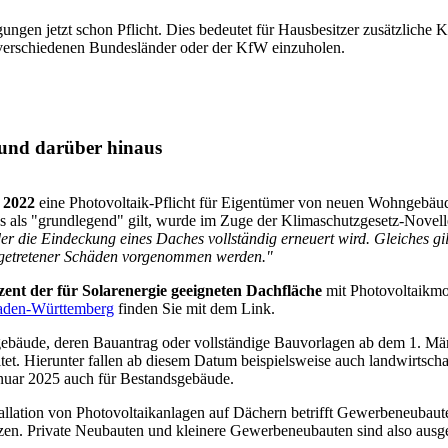
ngen jetzt schon Pflicht. Dies bedeutet für Hausbesitzer zusätzliche 
verschiedenen Bundesländer oder der KfW einzuholen.
3 und darüber hinaus
 2022
eine Photovoltaik-Pflicht für Eigentümer von neuen Wohngebä
s als "grundlegend" gilt, wurde im Zuge der Klimaschutzgesetz-Novell
 die Eindeckung eines Daches vollständig erneuert wird. Gleiches g
ingetretener Schäden vorgenommen werden."
ent der für Solarenergie geeigneten Dachfläche
mit Photovoltaikmod
Baden-Württemberg
finden Sie mit dem Link.
iegebäude, deren Bauantrag oder vollständige Bauvorlagen ab dem 1. Mä
t. Hierunter fallen ab diesem Datum beispielsweise auch landwirtscha
anuar 2025 auch für Bestandsgebäude.
stallation von Photovoltaikanlagen auf Dächern betrifft Gewerbeneubau
zen. Private Neubauten und kleinere Gewerbeneubauten sind also au