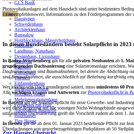
GLS Bank
Photovoltaikanlagen auf dem Hausdach sind unter bestimmten Bedingu
Es ist empfehlenswert, Informationen zu den Förderprogrammen der 
Häuser
Haustypen
Schwedenhaus
Architektenhaus
Bungalow
Holzblockhaus, Massivholzhaus
In diesen Bundesländern besteht Solarpflicht in 202
Stadthaus
Landhaus, Naturhaus
Designhaus, Luxushaus
In Baden-Württemberg
gilt für alle
privaten Neubauten
ab
1. Mai
Stadtvilla
grundlegenden Dachsanierung
eine Solarstromanlage errichten. Wa
Bauhaus
Dachsanierungen sind Baumaßnahmen, bei denen die Abdichtung oder
Kubushaus
sind Baumaßnahmen, die ausschließlich zur Behebung kurzfristig e
Themen
Einfamilienhaus
Wer künftig sein Dach grundlegend saniert, muss
mindestens 60 Proz
Mehrfamilienhaus
Alle
wichtigen Fragen und Antworten
zur
Photovoltaikpflicht in 
Holzhaus bauen
Mehrgenerationenhaus
In Bayern
gilt die Solardachpflicht für neue Gewerbe- und Industr
Fertighaus mit Holz
wird diese Regelung auf alle sonstigen Nicht-Wohngebäude ausgeweite
Nachhaltige Baustoffe
umfassenden Dachsanierung greift die Vorschrift zudem ab dem 1. J
Holzhäuser
Tiny House
In Hessen
gilt die ab dem 01. Januar 2023 bestehende Pflicht zur In
Überdachungen von gewerbezugehörigen Parkplätzen ab 50 Stellplät
Zur Häuser-Übersicht