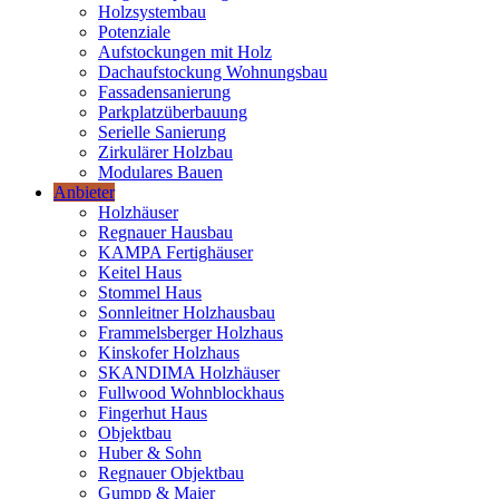
Holzsystembau
Potenziale
Aufstockungen mit Holz
Dachaufstockung Wohnungsbau
Fassadensanierung
Parkplatzüberbauung
Serielle Sanierung
Zirkulärer Holzbau
Modulares Bauen
Anbieter
Holzhäuser
Regnauer Hausbau
KAMPA Fertighäuser
Keitel Haus
Stommel Haus
Sonnleitner Holzhausbau
Frammelsberger Holzhaus
Kinskofer Holzhaus
SKANDIMA Holzhäuser
Fullwood Wohnblockhaus
Fingerhut Haus
Objektbau
Huber & Sohn
Regnauer Objektbau
Gumpp & Maier