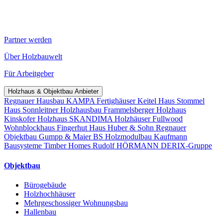
Partner werden
Über Holzbauwelt
Für Arbeitgeber
Holzhaus & Objektbau Anbieter
Regnauer Hausbau
KAMPA Fertighäuser
Keitel Haus
Stommel
Haus
Sonnleitner Holzhausbau
Frammelsberger Holzhaus
Kinskofer Holzhaus
SKANDIMA Holzhäuser
Fullwood
Wohnblockhaus
Fingerhut Haus
Huber & Sohn
Regnauer
Objektbau
Gumpp & Maier
BS Holzmodulbau
Kaufmann
Bausysteme
Timber Homes
Rudolf HÖRMANN
DERIX-Gruppe
Objektbau
Bürogebäude
Holzhochhäuser
Mehrgeschossiger Wohnungsbau
Hallenbau