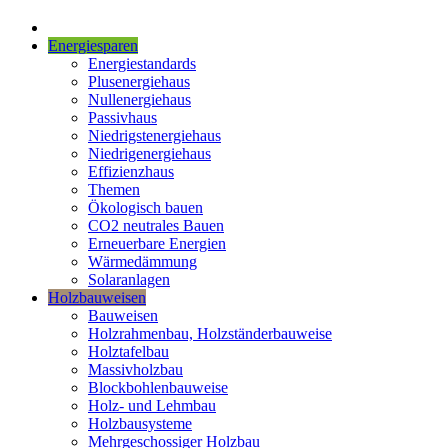
Energiesparen
Energiestandards
Plusenergiehaus
Nullenergiehaus
Passivhaus
Niedrigstenergiehaus
Niedrigenergiehaus
Effizienzhaus
Themen
Ökologisch bauen
CO2 neutrales Bauen
Erneuerbare Energien
Wärmedämmung
Solaranlagen
Holzbauweisen
Bauweisen
Holzrahmenbau, Holzständerbauweise
Holztafelbau
Massivholzbau
Blockbohlenbauweise
Holz- und Lehmbau
Holzbausysteme
Mehrgeschossiger Holzbau