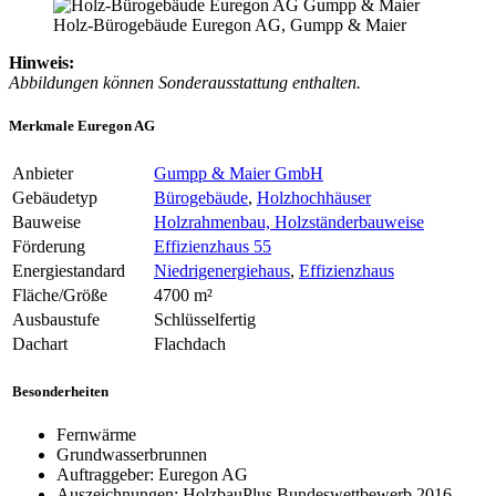
Holz-Bürogebäude Euregon AG, Gumpp & Maier
Hinweis:
Abbildungen können Sonderausstattung enthalten.
Merkmale Euregon AG
Anbieter
Gumpp & Maier GmbH
Gebäudetyp
Bürogebäude
,
Holzhochhäuser
Bauweise
Holzrahmenbau, Holzständerbauweise
Förderung
Effizienzhaus 55
Energiestandard
Niedrigenergiehaus
,
Effizienzhaus
Fläche/Größe
4700 m²
Ausbaustufe
Schlüsselfertig
Dachart
Flachdach
Besonderheiten
Fernwärme
Grundwasserbrunnen
Auftraggeber: Euregon AG
Auszeichnungen: HolzbauPlus Bundeswettbewerb 2016