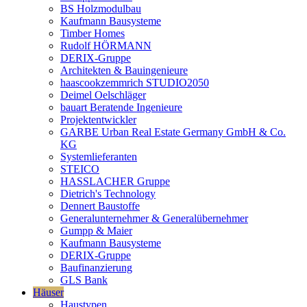
BS Holzmodulbau
Kaufmann Bausysteme
Timber Homes
Rudolf HÖRMANN
DERIX-Gruppe
Architekten & Bauingenieure
haascookzemmrich STUDIO2050
Deimel Oelschläger
bauart Beratende Ingenieure
Projektentwickler
GARBE Urban Real Estate Germany GmbH & Co.
KG
Systemlieferanten
STEICO
HASSLACHER Gruppe
Dietrich's Technology
Dennert Baustoffe
Generalunternehmer & Generalübernehmer
Gumpp & Maier
Kaufmann Bausysteme
DERIX-Gruppe
Baufinanzierung
GLS Bank
Häuser
Haustypen