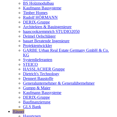
BS Holzmodulbau
Kaufmann Bausysteme
Timber Homes
Rudolf HÖRMANN
DERIX-Gruppe
Architekten & Bauingenieure
haascookzemmrich STUDIO2050
Deimel Oelschläger
bauart Beratende Ingenieure
Projektentwickler
GARBE Urban Real Estate Germany GmbH & Co.
KG
Systemlieferanten
STEICO
HASSLACHER Gruppe
Dietrich's Technology
Dennert Baustoffe
Generalunternehmer & Generalübernehmer
Gumpp & Maier
Kaufmann Bausysteme
DERIX-Gruppe
Baufinanzierung
GLS Bank
Häuser
Haustypen