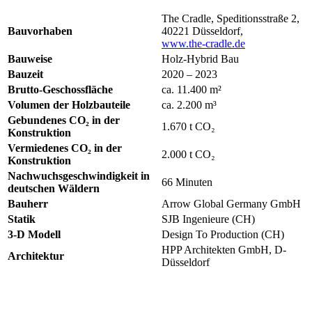
The Cradle, Speditionsstraße 2,
Bauvorhaben
40221 Düsseldorf,
www.the-cradle.de
Bauweise
Holz-Hybrid Bau
Bauzeit
2020 – 2023
Brutto-Geschossfläche
ca. 11.400 m²
Volumen der Holzbauteile
ca. 2.200 m³
Gebundenes CO₂ in der
1.670 t CO₂
Konstruktion
Vermiedenes CO₂ in der
2.000 t CO₂
Konstruktion
Nachwuchsgeschwindigkeit in
66 Minuten
deutschen Wäldern
Bauherr
Arrow Global Germany GmbH
Statik
SJB Ingenieure (CH)
3-D Modell
Design To Production (CH)
HPP Architekten GmbH, D-
Architektur
Düsseldorf