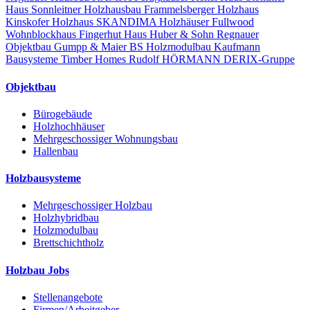
Haus
Sonnleitner Holzhausbau
Frammelsberger Holzhaus
Kinskofer Holzhaus
SKANDIMA Holzhäuser
Fullwood
Wohnblockhaus
Fingerhut Haus
Huber & Sohn
Regnauer
Objektbau
Gumpp & Maier
BS Holzmodulbau
Kaufmann
Bausysteme
Timber Homes
Rudolf HÖRMANN
DERIX-Gruppe
Objektbau
Bürogebäude
Holzhochhäuser
Mehrgeschossiger Wohnungsbau
Hallenbau
Holzbausysteme
Mehrgeschossiger Holzbau
Holzhybridbau
Holzmodulbau
Brettschichtholz
Holzbau Jobs
Stellenangebote
Firmen/Arbeitgeber