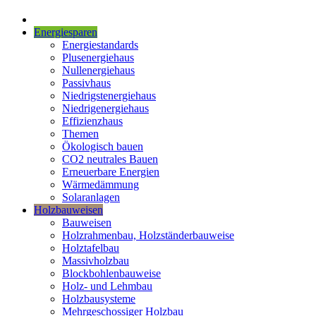
Energiesparen
Energiestandards
Plusenergiehaus
Nullenergiehaus
Passivhaus
Niedrigstenergiehaus
Niedrigenergiehaus
Effizienzhaus
Themen
Ökologisch bauen
CO2 neutrales Bauen
Erneuerbare Energien
Wärmedämmung
Solaranlagen
Holzbauweisen
Bauweisen
Holzrahmenbau, Holzständerbauweise
Holztafelbau
Massivholzbau
Blockbohlenbauweise
Holz- und Lehmbau
Holzbausysteme
Mehrgeschossiger Holzbau