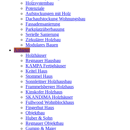
Holzsystembau
Potenziale
Aufstockungen mit Holz
Dachaufstockung Wohnungsbau
Fassadensanierung
Parkplatzüberbauung
Serielle Sanierung
Zirkulärer Holzbau
Modulares Bauen
Anbieter
Holzhäuser
Regnauer Hausbau
KAMPA Fertighäuser
Keitel Haus
Stommel Haus
Sonnleitner Holzhausbau
Frammelsberger Holzhaus
Kinskofer Holzhaus
SKANDIMA Holzhäuser
Fullwood Wohnblockhaus
Fingerhut Haus
Objektbau
Huber & Sohn
Regnauer Objektbau
Gumpp & Maier