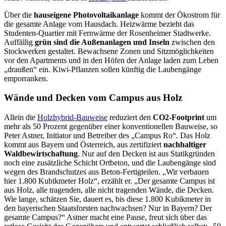
Über die
hauseigene Photovoltaikanlage
kommt der Ökostrom für
die gesamte Anlage vom Hausdach. Heizwärme bezieht das
Studenten-Quartier mit Fernwärme der Rosenheimer Stadtwerke.
Auffällig
grün sind die Außenanlagen und Inseln
zwischen den
Stockwerken gestaltet. Bewachsene Zonen und Sitzmöglichkeiten
vor den Apartments und in den Höfen der Anlage laden zum Leben
„draußen“ ein. Kiwi-Pflanzen sollen künftig die Laubengänge
emporranken.
Wände und Decken vom Campus aus Holz
Allein die
Holzhybrid-Bauweise
reduziert den
CO2-Footprint
um
mehr als 50 Prozent gegenüber einer konventionellen Bauweise, so
Peter Astner, Initiator und Betreiber des „Campus Ro“. Das Holz
kommt aus Bayern und Österreich, aus zertifiziert
nachhaltiger
Waldbewirtschaftung
. Nur auf den Decken ist aus Statikgründen
noch eine zusätzliche Schicht Ortbeton, und die Laubengänge sind
wegen des Brandschutzes aus Beton-Fertigteilen. „Wir verbauen
hier 1.800 Kubikmeter Holz“, erzählt er. „Der gesamte Campus ist
aus Holz, alle tragenden, alle nicht tragenden Wände, die Decken.
Wie lange, schätzen Sie, dauert es, bis diese 1.800 Kubikmeter in
den bayerischen Staatsforsten nachwachsen? Nur in Bayern? Der
gesamte Campus?“ Astner macht eine Pause, freut sich über das