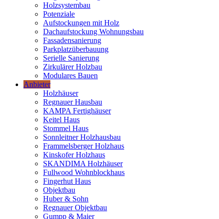
Holzsystembau
Potenziale
Aufstockungen mit Holz
Dachaufstockung Wohnungsbau
Fassadensanierung
Parkplatzüberbauung
Serielle Sanierung
Zirkulärer Holzbau
Modulares Bauen
Anbieter
Holzhäuser
Regnauer Hausbau
KAMPA Fertighäuser
Keitel Haus
Stommel Haus
Sonnleitner Holzhausbau
Frammelsberger Holzhaus
Kinskofer Holzhaus
SKANDIMA Holzhäuser
Fullwood Wohnblockhaus
Fingerhut Haus
Objektbau
Huber & Sohn
Regnauer Objektbau
Gumpp & Maier