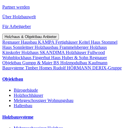
Partner werden
Über Holzbauwelt
Für Arbeitgeber
Holzhaus & Objektbau Anbieter
Regnauer Hausbau
KAMPA Fertighäuser
Keitel Haus
Stommel
Haus
Sonnleitner Holzhausbau
Frammelsberger Holzhaus
Kinskofer Holzhaus
SKANDIMA Holzhäuser
Fullwood
Wohnblockhaus
Fingerhut Haus
Huber & Sohn
Regnauer
Objektbau
Gumpp & Maier
BS Holzmodulbau
Kaufmann
Bausysteme
Timber Homes
Rudolf HÖRMANN
DERIX-Gruppe
Objektbau
Bürogebäude
Holzhochhäuser
Mehrgeschossiger Wohnungsbau
Hallenbau
Holzbausysteme