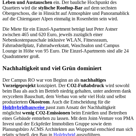
Leben und Austauschen
ein. Der bauliche Hochpunkt des
Quartiers wird die
stylische Rooftop-Bar
auf dem sechsten
Obergeschoss, die in Hinsicht auf Atmosphäre und Panoramablick
auf die Chiemgauer Alpen einmalig in Rosenheim sein wird.
Die Miete für ein Einzel-Apartment beträgt laut Peter Astner
zwischen 465 und 620 Euro, jeweils zuzüglich einer
Nebenkostenpauschale inklusive WLAN, Fitnessraum,
Fahrradstellplatz, Fahrradwerkstatt, Waschsalon und Campus
Lounge in Höhe von 95 Euro. Die Einzel-Apartments sind alle 24
Quadratmeter groß.
Nachhaltigkeit und viel Grün dominiert
Der Campus RO war von Beginn an als
nachhaltiges
Vorzeigeprojekt
konzipiert. Der
CO2-Fußabdruck
wird sowohl
beim Bau als auch im Betrieb niedrig gehalten, unter anderem dank
recyceltem Bauschutt, dem Verbau von sehr viel Holz und selbst
produziertem
Ökostrom
. Auch die Entscheidung für die
Holzhybridbauweise
passt zum Ansatz der Nachhaltigkeit
möglichst
wenig CO2-Emissionen
beim Erstellen und Betreiben
eines Gebäude entstehen zu lassen. Mit dem Joint-Venture von PMA
Invest und der Eckpfeiler Immobilien Gruppe sowie dem
Planungsbüro ACMS Architekten aus Wuppertal entschied man sich
relativ schnell, den Bau in
Holzhybrid
auszuführen.