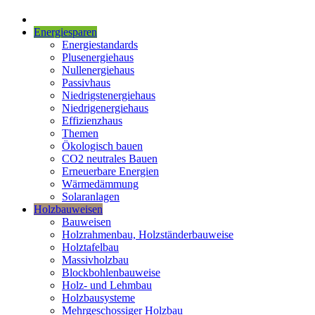
Energiesparen
Energiestandards
Plusenergiehaus
Nullenergiehaus
Passivhaus
Niedrigstenergiehaus
Niedrigenergiehaus
Effizienzhaus
Themen
Ökologisch bauen
CO2 neutrales Bauen
Erneuerbare Energien
Wärmedämmung
Solaranlagen
Holzbauweisen
Bauweisen
Holzrahmenbau, Holzständerbauweise
Holztafelbau
Massivholzbau
Blockbohlenbauweise
Holz- und Lehmbau
Holzbausysteme
Mehrgeschossiger Holzbau