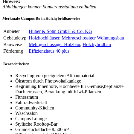
Hinweis:
Abbildungen können Sonderausstattung enthalten.
Merkmale Campus Ro in Holzhybridbauweise
Anbieter
Huber & Sohn GmbH & Co. KG
Gebäudetyp
Holzhochhäuser
,
Mehrgeschossiger Wohnungsbau
Bauweise
Mehrgeschossiger Holzbau
,
Holzhybridbau
Förderung
Effizienzhaus 40 plus
Besonderheiten
Recycling von geeignetem Altbaumaterial
Ökstrom durch Photovoltaikanlage
Begrünung Innenhöfe, Hochbeete für Gemüse,bepflanzte
Dachterrassen, Berankung mit Kiwi-Pflanzen
Fitnessraum
Fahrradwerkstatt
Community-Kitchen
Waschsalon
Campus Lounge
Stylische Rooftop-Bar
Grundstücksfläche 8.500 m²