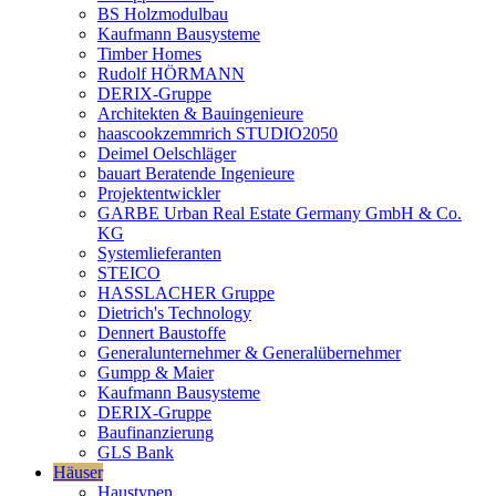
BS Holzmodulbau
Kaufmann Bausysteme
Timber Homes
Rudolf HÖRMANN
DERIX-Gruppe
Architekten & Bauingenieure
haascookzemmrich STUDIO2050
Deimel Oelschläger
bauart Beratende Ingenieure
Projektentwickler
GARBE Urban Real Estate Germany GmbH & Co.
KG
Systemlieferanten
STEICO
HASSLACHER Gruppe
Dietrich's Technology
Dennert Baustoffe
Generalunternehmer & Generalübernehmer
Gumpp & Maier
Kaufmann Bausysteme
DERIX-Gruppe
Baufinanzierung
GLS Bank
Häuser
Haustypen