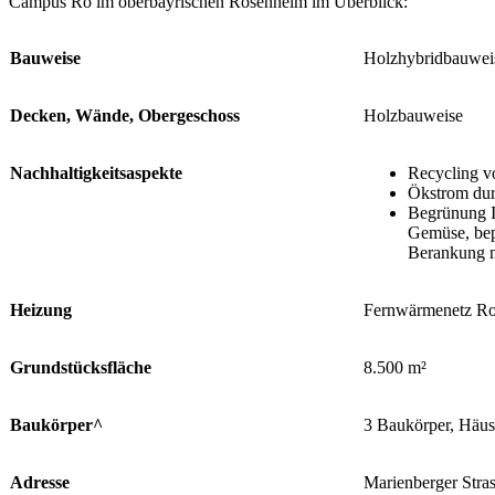
Campus Ro im oberbayrischen Rosenheim im Überblick:
Bauweise
Holzhybridbauwei
Decken, Wände, Obergeschoss
Holzbauweise
Nachhaltigkeitsaspekte
Recycling v
Ökstrom dur
Begrünung I
Gemüse, bep
Berankung m
Heizung
Fernwärmenetz Ro
Grundstücksfläche
8.500 m²
Baukörper^
3 Baukörper, Häus
Adresse
Marienberger Stra