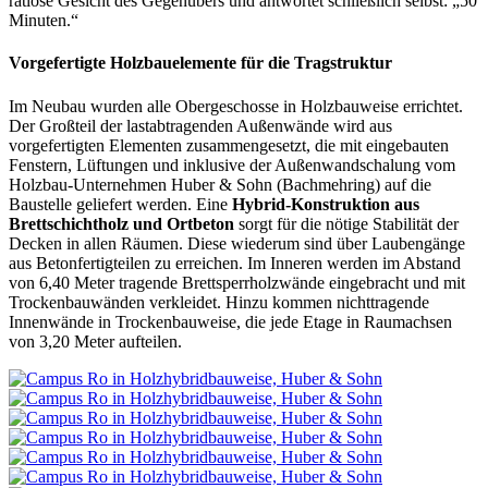
ratlose Gesicht des Gegenübers und antwortet schließlich selbst: „50
Minuten.“
Vorgefertigte Holzbauelemente für die Tragstruktur
Im Neubau wurden alle Obergeschosse in Holzbauweise errichtet.
Der Großteil der lastabtragenden Außenwände wird aus
vorgefertigten Elementen zusammengesetzt, die mit eingebauten
Fenstern, Lüftungen und inklusive der Außenwandschalung vom
Holzbau-Unternehmen Huber & Sohn (Bachmehring) auf die
Baustelle geliefert werden. Eine
Hybrid-Konstruktion aus
Brettschichtholz und Ortbeton
sorgt für die nötige Stabilität der
Decken in allen Räumen. Diese wiederum sind über Laubengänge
aus Betonfertigteilen zu erreichen. Im Inneren werden im Abstand
von 6,40 Meter tragende Brettsperrholzwände eingebracht und mit
Trockenbauwänden verkleidet. Hinzu kommen nichttragende
Innenwände in Trockenbauweise, die jede Etage in Raumachsen
von 3,20 Meter aufteilen.